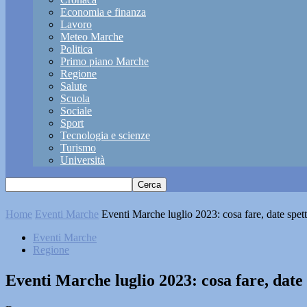
Economia e finanza
Lavoro
Meteo Marche
Politica
Primo piano Marche
Regione
Salute
Scuola
Sociale
Sport
Tecnologia e scienze
Turismo
Università
Home
Eventi Marche
Eventi Marche luglio 2023: cosa fare, date spett
Eventi Marche
Regione
Eventi Marche luglio 2023: cosa fare, date 