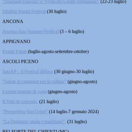
“Diamanti a tavola” e “Festa del Gelato Artigianale”
(22-23 luglio)
Sibillini Sound Festival
(30 luglio)
ANCONA
Ancona Jazz Summer Festival
(3 – 6 luglio)
APPIGNANO
Eventi Estate
(luglio-agosto-settembre-ottobre)
ASCOLI PICENO
JazzAP – il Festival diffuso
(30 giugno-30 luglio)
“Salute in cammino per la cultura”
(giugno-agosto)
Lezioni gratuite di yoga
(giugno-agosto)
Il Volo in concerto
(21 luglio)
“Prospettiva Van Orton”
(14 luglio-7 gennaio 2024)
“La Quintana: storia e tradizione”
(31 luglio)
BELFORTE DEL CHIENTI (MC)