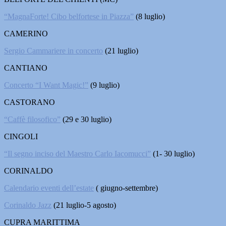
“MagnaForte! Cibo belfortese in Piazza”
(8 luglio)
CAMERINO
Sergio Cammariere in concerto
(21 luglio)
CANTIANO
Concerto “I Want Magic!”
(9 luglio)
CASTORANO
“Caffè filosofico”
(29 e 30 luglio)
CINGOLI
“Il segno inciso del Maestro Carlo Iacomucci”
(1- 30 luglio)
CORINALDO
Calendario eventi dell’estate
( giugno-settembre)
Corinaldo Jazz
(21 luglio-5 agosto)
CUPRA MARITTIMA