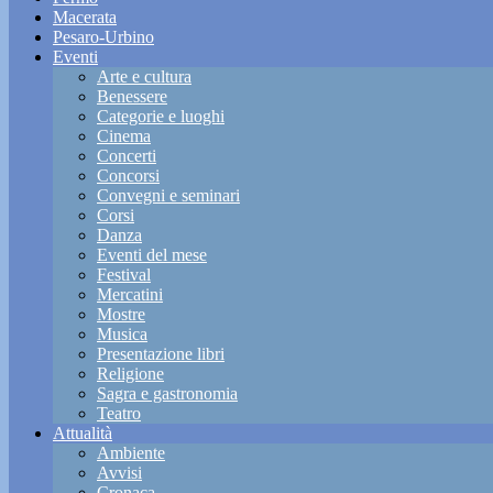
Macerata
Pesaro-Urbino
Eventi
Arte e cultura
Benessere
Categorie e luoghi
Cinema
Concerti
Concorsi
Convegni e seminari
Corsi
Danza
Eventi del mese
Festival
Mercatini
Mostre
Musica
Presentazione libri
Religione
Sagra e gastronomia
Teatro
Attualità
Ambiente
Avvisi
Cronaca