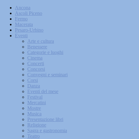
Ancona
Ascoli Piceno
Fermo
Macerata
Pesaro-Urbino
Eventi
Arte e cultura
Benessere
Categorie e luoghi
Cinema
Concerti
Concorsi
Convegni e seminari
Corsi
Danza
Eventi del mese
Festival
Mercatini
Mostre
Musica
Presentazione libri
Religione
Sagra e gastronomia
Teatro