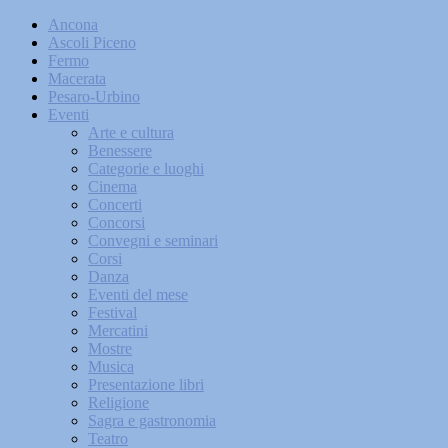
Ancona
Ascoli Piceno
Fermo
Macerata
Pesaro-Urbino
Eventi
Arte e cultura
Benessere
Categorie e luoghi
Cinema
Concerti
Concorsi
Convegni e seminari
Corsi
Danza
Eventi del mese
Festival
Mercatini
Mostre
Musica
Presentazione libri
Religione
Sagra e gastronomia
Teatro