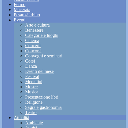
Fermo
Macerata
Pesaro-Urbino
Eventi
Arte e cultura
Benessere
Categorie e luoghi
Cinema
Concerti
Concorsi
Convegni e seminari
Corsi
Danza
Eventi del mese
Festival
Mercatini
Mostre
Musica
Presentazione libri
Religione
Sagra e gastronomia
Teatro
Attualità
Ambiente
Avvisi