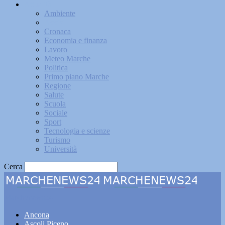
Attualità
Ambiente
Avvisi
Cronaca
Economia e finanza
Lavoro
Meteo Marche
Politica
Primo piano Marche
Regione
Salute
Scuola
Sociale
Sport
Tecnologia e scienze
Turismo
Università
Cerca
Marchenews24
Ancona
Ascoli Piceno