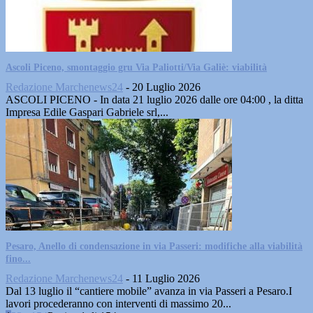
Ascoli Piceno, smontaggio gru Via Paliotti/Via Galiè: viabilità
Redazione Marchenews24
-
20 Luglio 2026
ASCOLI PICENO - In data 21 luglio 2026 dalle ore 04:00 , la ditta
Impresa Edile Gaspari Gabriele srl,...
Pesaro, Anello di condensazione in via Passeri: modifiche alla viabilità
fino...
Redazione Marchenews24
-
11 Luglio 2026
Dal 13 luglio il “cantiere mobile” avanza in via Passeri a Pesaro.I
lavori procederanno con interventi di massimo 20...