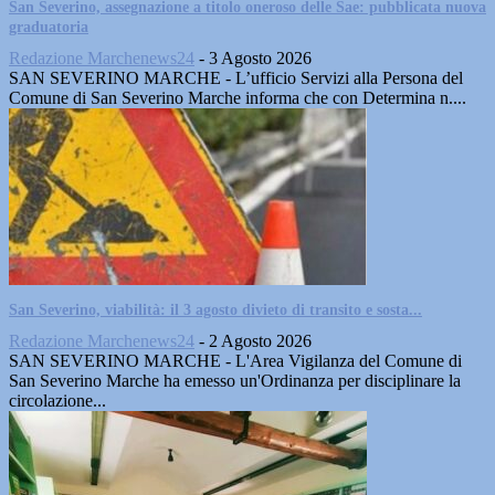
San Severino, assegnazione a titolo oneroso delle Sae: pubblicata nuova
graduatoria
Redazione Marchenews24
-
3 Agosto 2026
SAN SEVERINO MARCHE - L’ufficio Servizi alla Persona del
Comune di San Severino Marche informa che con Determina n....
San Severino, viabilità: il 3 agosto divieto di transito e sosta...
Redazione Marchenews24
-
2 Agosto 2026
SAN SEVERINO MARCHE - L'Area Vigilanza del Comune di
San Severino Marche ha emesso un'Ordinanza per disciplinare la
circolazione...