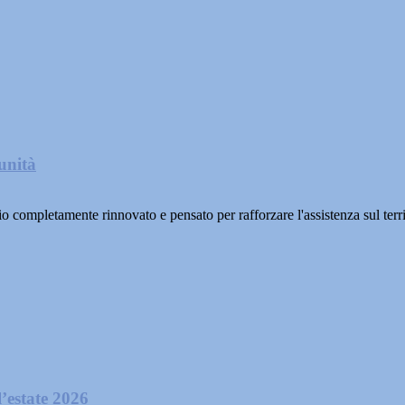
unità
mpletamente rinnovato e pensato per rafforzare l'assistenza sul territ
l’estate 2026