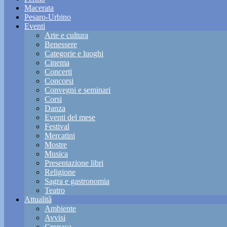
Macerata
Pesaro-Urbino
Eventi
Arte e cultura
Benessere
Categorie e luoghi
Cinema
Concerti
Concorsi
Convegni e seminari
Corsi
Danza
Eventi del mese
Festival
Mercatini
Mostre
Musica
Presentazione libri
Religione
Sagra e gastronomia
Teatro
Attualità
Ambiente
Avvisi
Cronaca