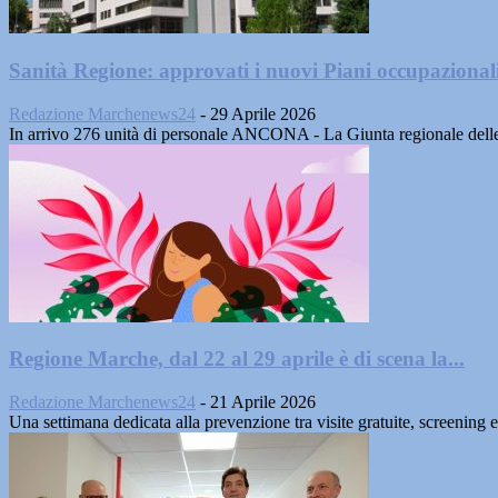
Sanità Regione: approvati i nuovi Piani occupazionali
Redazione Marchenews24
-
29 Aprile 2026
In arrivo 276 unità di personale ANCONA - La Giunta regionale delle 
Regione Marche, dal 22 al 29 aprile è di scena la...
Redazione Marchenews24
-
21 Aprile 2026
Una settimana dedicata alla prevenzione tra visite gratuite, screening e