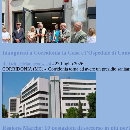
Inaugurati a Corridonia la Casa e l’Ospedale di Com
Redazione Marchenews24
-
23 Luglio 2026
CORRIDONIA (MC) - Corridonia torna ad avere un presidio sanitario co
Regione Marche: 10 postazioni di soccorso in più per 