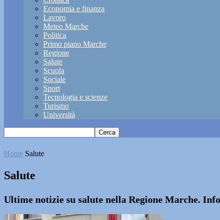
Economia e finanza
Lavoro
Meteo Marche
Politica
Primo piano Marche
Regione
Salute
Scuola
Sociale
Sport
Tecnologia e scienze
Turismo
Università
Home
Salute
Salute
Ultime notizie su salute nella Regione Marche. In