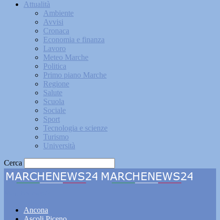
Attualità
Ambiente
Avvisi
Cronaca
Economia e finanza
Lavoro
Meteo Marche
Politica
Primo piano Marche
Regione
Salute
Scuola
Sociale
Sport
Tecnologia e scienze
Turismo
Università
Cerca
Marchenews24
Ancona
Ascoli Piceno