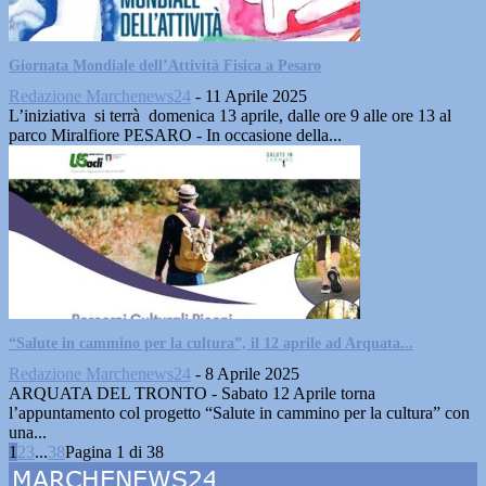
Giornata Mondiale dell’Attività Fisica a Pesaro
Redazione Marchenews24
-
11 Aprile 2025
L’iniziativa si terrà domenica 13 aprile, dalle ore 9 alle ore 13 al
parco Miralfiore PESARO - In occasione della...
“Salute in cammino per la cultura”, il 12 aprile ad Arquata...
Redazione Marchenews24
-
8 Aprile 2025
ARQUATA DEL TRONTO - Sabato 12 Aprile torna
l’appuntamento col progetto “Salute in cammino per la cultura” con
una...
1
2
3
...
38
Pagina 1 di 38