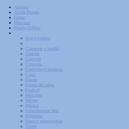
Ancona
Ascoli Piceno
Fermo
Macerata
Pesaro-Urbino
Eventi
Arte e cultura
Benessere
Categorie e luoghi
Cinema
Concerti
Concorsi
Convegni e seminari
Corsi
Danza
Eventi del mese
Festival
Mercatini
Mostre
Musica
Presentazione libri
Religione
Sagra e gastronomia
Teatro