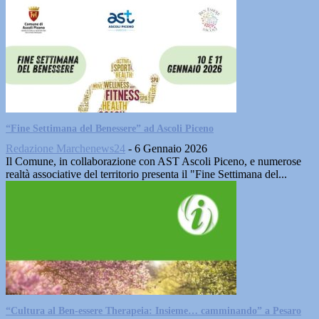
“Fine Settimana del Benessere” ad Ascoli Piceno
Redazione Marchenews24
-
6 Gennaio 2026
Il Comune, in collaborazione con AST Ascoli Piceno, e numerose
realtà associative del territorio presenta il "Fine Settimana del...
“Cultura al Ben-essere Therapeia: Insieme… camminando” a Pesaro