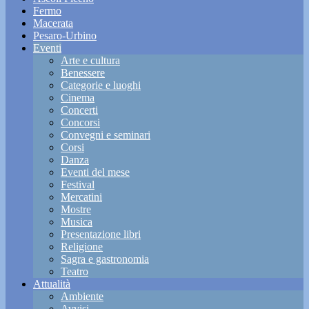
Fermo
Macerata
Pesaro-Urbino
Eventi
Arte e cultura
Benessere
Categorie e luoghi
Cinema
Concerti
Concorsi
Convegni e seminari
Corsi
Danza
Eventi del mese
Festival
Mercatini
Mostre
Musica
Presentazione libri
Religione
Sagra e gastronomia
Teatro
Attualità
Ambiente
Avvisi