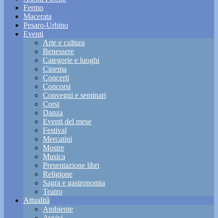
Fermo
Macerata
Pesaro-Urbino
Eventi
Arte e cultura
Benessere
Categorie e luoghi
Cinema
Concerti
Concorsi
Convegni e seminari
Corsi
Danza
Eventi del mese
Festival
Mercatini
Mostre
Musica
Presentazione libri
Religione
Sagra e gastronomia
Teatro
Attualità
Ambiente
Avvisi