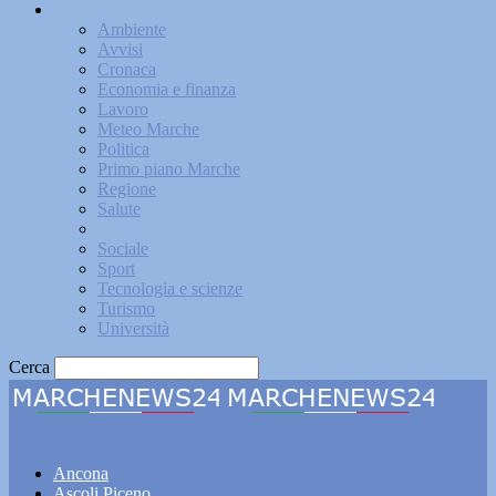
Attualità
Ambiente
Avvisi
Cronaca
Economia e finanza
Lavoro
Meteo Marche
Politica
Primo piano Marche
Regione
Salute
Scuola
Sociale
Sport
Tecnologia e scienze
Turismo
Università
Cerca
Marchenews24
Ancona
Ascoli Piceno