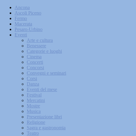
Ancona
Ascoli Piceno
Fermo
Macerata
Pesaro-Urbino
Eventi
Arte e cultura
Benessere
Categorie e luoghi
Cinema
Concerti
Concorsi
Convegni e seminari
Corsi
Danza
Eventi del mese
Festival
Mercatini
Mostre
Musica
Presentazione libri
Religione
Sagra e gastronomia
Teatro