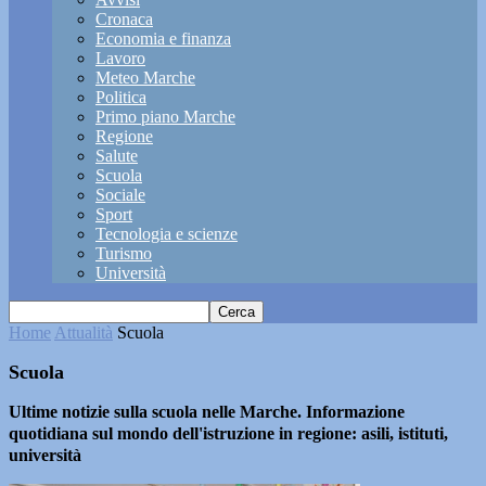
Cronaca
Economia e finanza
Lavoro
Meteo Marche
Politica
Primo piano Marche
Regione
Salute
Scuola
Sociale
Sport
Tecnologia e scienze
Turismo
Università
Home
Attualità
Scuola
Scuola
Ultime notizie sulla scuola nelle Marche. Informazione
quotidiana sul mondo dell'istruzione in regione: asili, istituti,
università