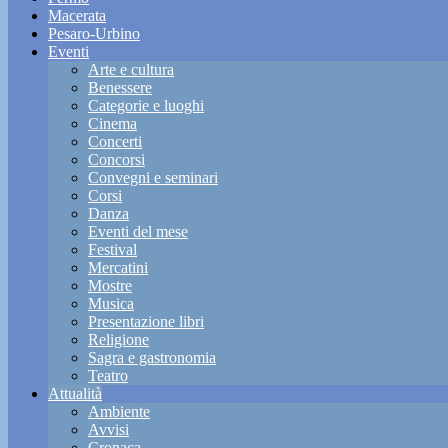
Macerata
Pesaro-Urbino
Eventi
Arte e cultura
Benessere
Categorie e luoghi
Cinema
Concerti
Concorsi
Convegni e seminari
Corsi
Danza
Eventi del mese
Festival
Mercatini
Mostre
Musica
Presentazione libri
Religione
Sagra e gastronomia
Teatro
Attualità
Ambiente
Avvisi
Cronaca