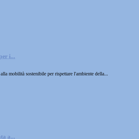
er i...
la mobilità sostenibile per rispettare l'ambiente della...
a a...