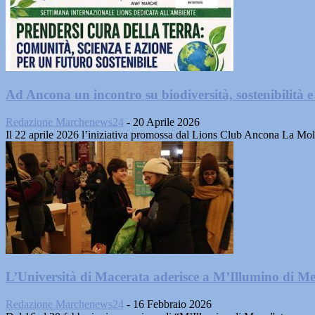
Ad Ancona un incontro su biodiversità, sostenibilità e
Redazione Marchenews24
-
20 Aprile 2026
Il 22 aprile 2026 l’iniziativa promossa dal Lions Club Ancona L
L’Università di Macerata aderisce a M’Illumino di M
Redazione Marchenews24
-
16 Febbraio 2026