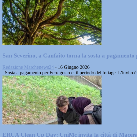
San Severino, a Canfaito torna la sosta a pagamento p
Redazione Marchenews24
-
16 Giugno 2026
Sosta a pagamento per Ferragosto e il periodo del foliage. L'invito è al
ERUA Clean Up Day: UniMc invita la città di Macerat