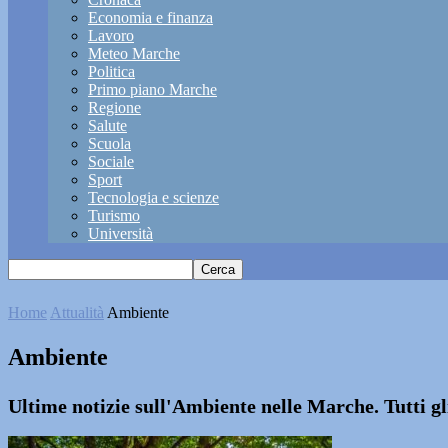
Economia e finanza
Lavoro
Meteo Marche
Politica
Primo piano Marche
Regione
Salute
Scuola
Sociale
Sport
Tecnologia e scienze
Turismo
Università
Home
Attualità
Ambiente
Ambiente
Ultime notizie sull'Ambiente nelle Marche. Tutti gli