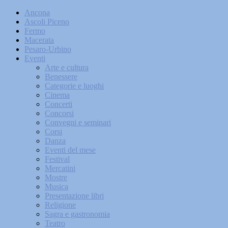
Ancona
Ascoli Piceno
Fermo
Macerata
Pesaro-Urbino
Eventi
Arte e cultura
Benessere
Categorie e luoghi
Cinema
Concerti
Concorsi
Convegni e seminari
Corsi
Danza
Eventi del mese
Festival
Mercatini
Mostre
Musica
Presentazione libri
Religione
Sagra e gastronomia
Teatro