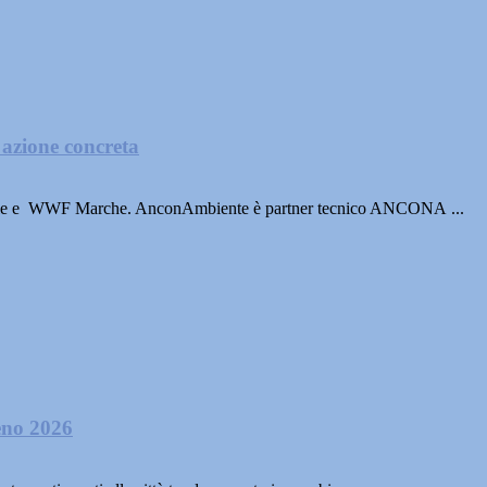
 azione concreta
a Mole e WWF Marche. AnconAmbiente è partner tecnico ANCONA ...
eno 2026