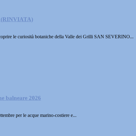
li (RINVIATA)
oprire le curiosità botaniche della Valle dei Grilli SAN SEVERINO...
one balneare 2026
ttembre per le acque marino-costiere e...