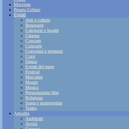
Macerata
Pesaro-Urbino
Eventi
Arte e cultura
Benessere
Categorie e luoghi
Cinema
Concerti
Concorsi
Convegni e seminari
Corsi
Danza
Eventi del mese
Festival
Mercatini
Mostre
Musica
Presentazione libri
Religione
Sagra e gastronomia
Teatro
Attualità
Ambiente
Avvisi
Cronaca