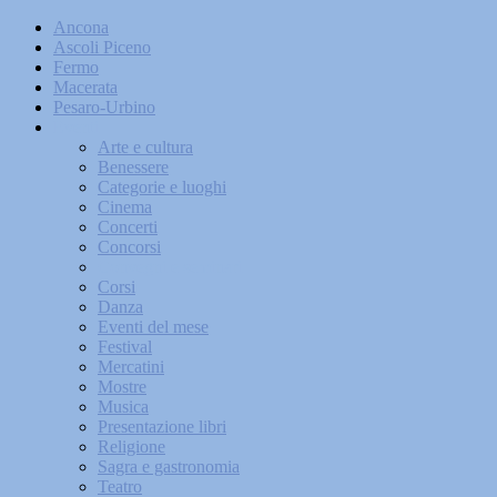
Ancona
Ascoli Piceno
Fermo
Macerata
Pesaro-Urbino
Eventi
Arte e cultura
Benessere
Categorie e luoghi
Cinema
Concerti
Concorsi
Convegni e seminari
Corsi
Danza
Eventi del mese
Festival
Mercatini
Mostre
Musica
Presentazione libri
Religione
Sagra e gastronomia
Teatro