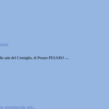
esaro
 nella sala del Consiglio, di Pesaro PESARO -...
 strutturale nel...