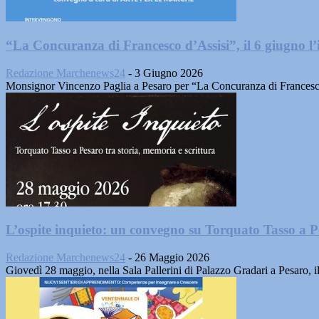
“La Concuranza di Francesco d’Assisi”, il 6 giugno l’
Redazione Marchenews24
-
3 Giugno 2026
Monsignor Vincenzo Paglia a Pesaro per “La Concuranza di Francesco d’
L’ospite inquieto: un convegno su Torquato Tasso a P
Redazione Marchenews24
-
26 Maggio 2026
Giovedì 28 maggio, nella Sala Pallerini di Palazzo Gradari a Pesaro, i