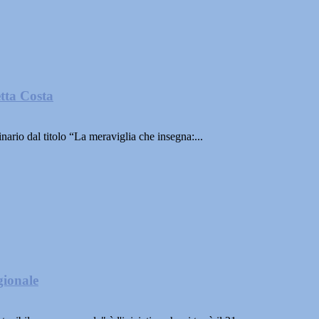
tta Costa
nario dal titolo “La meraviglia che insegna:...
gionale