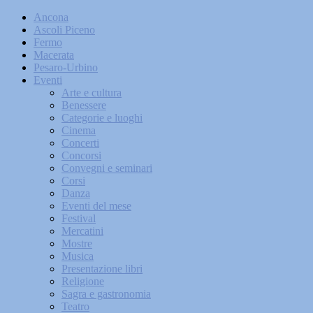
Ancona
Ascoli Piceno
Fermo
Macerata
Pesaro-Urbino
Eventi
Arte e cultura
Benessere
Categorie e luoghi
Cinema
Concerti
Concorsi
Convegni e seminari
Corsi
Danza
Eventi del mese
Festival
Mercatini
Mostre
Musica
Presentazione libri
Religione
Sagra e gastronomia
Teatro