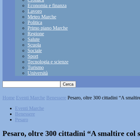
Economia e finanza
Lavoro
Meteo Marche
Politica
Primo piano Marche
Regione
Salute
Scuola
Sociale
Sport
Tecnologia e scienze
Turismo
Università
Home
Eventi Marche
Benessere
Pesaro, oltre 300 cittadini “A smaltir
Eventi Marche
Benessere
Pesaro
Pesaro, oltre 300 cittadini “A smaltire col