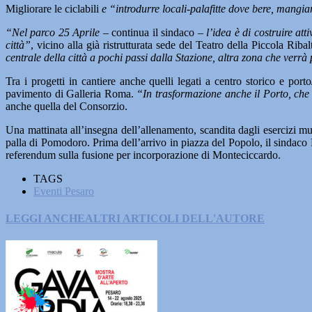
Migliorare le ciclabili
e “introdurre locali-palafitte dove bere, mangiar
“Nel parco 25 Aprile –
continua il sindaco –
l’idea è di costruire att
città”
, vicino alla già ristrutturata sede del Teatro della Piccola Riba
centrale della città a pochi passi dalla Stazione, altra zona che verrà 
Tra i progetti in cantiere anche quelli legati a centro storico e port
pavimento di Galleria Roma.
“In trasformazione anche il Porto, che d
anche quella del Consorzio.
Una mattinata all’insegna dell’allenamento, scandita dagli esercizi m
palla di Pomodoro. Prima dell’arrivo in piazza del Popolo, il sindaco
referendum sulla fusione per incorporazione di Monteciccardo.
TAGS
Eventi Pesaro
LEGGI ANCHE
ALTRI ARTICOLI DELL'AUTORE