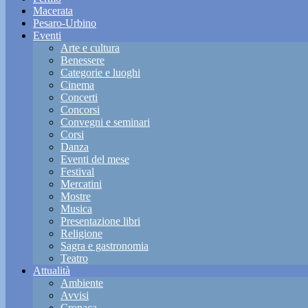
Macerata
Pesaro-Urbino
Eventi
Arte e cultura
Benessere
Categorie e luoghi
Cinema
Concerti
Concorsi
Convegni e seminari
Corsi
Danza
Eventi del mese
Festival
Mercatini
Mostre
Musica
Presentazione libri
Religione
Sagra e gastronomia
Teatro
Attualità
Ambiente
Avvisi
Cronaca