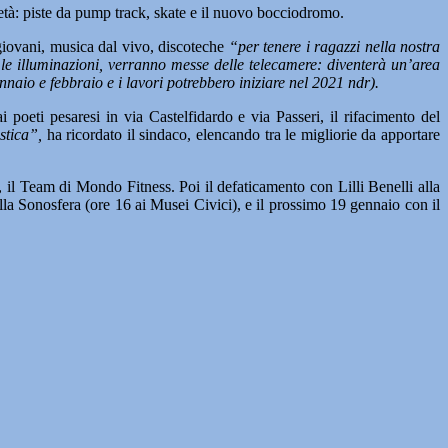
e età: piste da pump track, skate e il nuovo bocciodromo.
giovani, musica dal vivo, discoteche
“per tenere i ragazzi nella nostra
le illuminazioni, verranno messe delle telecamere: diventerà un’area
ennaio e febbraio e i lavori potrebbero iniziare nel 2021 ndr).
i poeti pesaresi in via Castelfidardo e via Passeri, il rifacimento del
stica”,
ha ricordato il sindaco, elencando tra le migliorie da apportare
 il Team di Mondo Fitness. Poi il defaticamento con Lilli Benelli alla
la Sonosfera (ore 16 ai Musei Civici), e il prossimo 19 gennaio con il