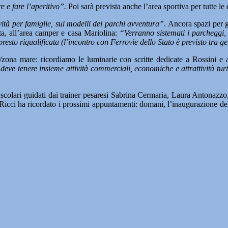
e e fare l’aperitivo”.
Poi sarà prevista anche l’area sportiva per tutte l
ività per famiglie, sui modelli dei parchi avventura”
. Ancora spazi per 
lta, all’area camper e casa Mariolina:
“Verranno sistemati i parcheggi, 
presto riqualificata (l’incontro con Ferrovie dello Stato è previsto tra g
o/zona mare: ricordiamo le luminarie con scritte dedicate a Rossini e a
eve tenere insieme attività commerciali, economiche e attrattività turi
uscolari guidati dai trainer pesaresi Sabrina Cermaria, Laura Antonazzo,
 Ricci ha ricordato i prossimi appuntamenti: domani, l’inaugurazione del