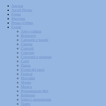
Ancona
Ascoli Piceno
Fermo
Macerata
Pesaro-Urbino
Eventi
Arte e cultura
Benessere
Categorie e luoghi
Cinema
Concerti
Concorsi
Convegni e seminari
Corsi
Danza
Eventi del mese
Festival
Mercatini
Mostre
Musica
Presentazione libri
Religione
Sagra e gastronomia
Teatro