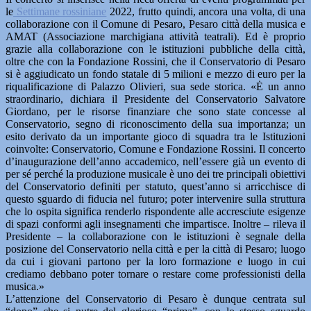
le
Settimane rossiniane
2022, frutto quindi, ancora una volta, di una
collaborazione con il Comune di Pesaro, Pesaro città della musica e
AMAT (Associazione marchigiana attività teatrali). Ed è proprio
grazie alla collaborazione con le istituzioni pubbliche della città,
oltre che con la Fondazione Rossini, che il Conservatorio di Pesaro
si è aggiudicato un fondo statale di 5 milioni e mezzo di euro per la
riqualificazione di Palazzo Olivieri, sua sede storica. «Ė un anno
straordinario, dichiara il Presidente del Conservatorio Salvatore
Giordano, per le risorse finanziare che sono state concesse al
Conservatorio, segno di riconoscimento della sua importanza; un
esito derivato da un importante gioco di squadra tra le Istituzioni
coinvolte: Conservatorio, Comune e Fondazione Rossini. Il concerto
d’inaugurazione dell’anno accademico, nell’essere già un evento di
per sé perché la produzione musicale è uno dei tre principali obiettivi
del Conservatorio definiti per statuto, quest’anno si arricchisce di
questo sguardo di fiducia nel futuro; poter intervenire sulla struttura
che lo ospita significa renderlo rispondente alle accresciute esigenze
di spazi conformi agli insegnamenti che impartisce. Inoltre – rileva il
Presidente – la collaborazione con le istituzioni è segnale della
posizione del Conservatorio nella città e per la città di Pesaro; luogo
da cui i giovani partono per la loro formazione e luogo in cui
crediamo debbano poter tornare o restare come professionisti della
musica.»
L’attenzione del Conservatorio di Pesaro è dunque centrata sul