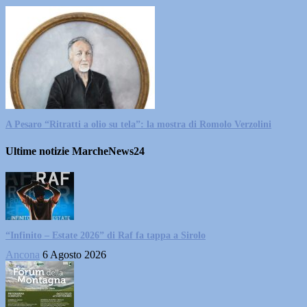
A Pesaro “Ritratti a olio su tela”: la mostra di Romolo Verzolini
Ultime notizie MarcheNews24
“Infinito – Estate 2026” di Raf fa tappa a Sirolo
Ancona
6 Agosto 2026