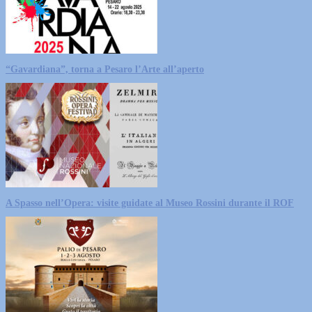
“Gavardiana”, torna a Pesaro l’Arte all’aperto
A Spasso nell’Opera: visite guidate al Museo Rossini durante il ROF