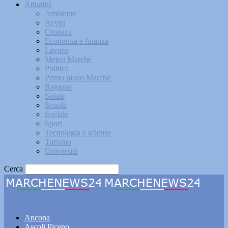
Attualità
Ambiente
Avvisi
Cronaca
Economia e finanza
Lavoro
Meteo Marche
Politica
Primo piano Marche
Regione
Salute
Scuola
Sociale
Sport
Tecnologia e scienze
Turismo
Università
Cerca
Marchenews24
Ancona
Ascoli Piceno