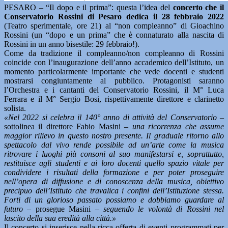
PESARO – “Il dopo e il prima”: questa l’idea del
concerto che il
Conservatorio Rossini di Pesaro dedica il 28 febbraio 2022
(Teatro sperimentale, ore 21) al “non compleanno” di Gioachino
Rossini (un “dopo e un prima” che è connaturato alla nascita di
Rossini in un anno bisestile: 29 febbraio!).
Come da tradizione il compleanno/non compleanno di Rossini
coincide con l’inaugurazione dell’anno accademico dell’Istituto, un
momento particolarmente importante che vede docenti e studenti
mostrarsi congiuntamente al pubblico. Protagonisti saranno
l’Orchestra e i cantanti del Conservatorio Rossini, il M° Luca
Ferrara e il M° Sergio Bosi, rispettivamente direttore e clarinetto
solista.
«Nel 2022 si celebra il 140° anno di attività del Conservatorio
–
sottolinea il direttore Fabio Masini –
una ricorrenza che assume
maggior rilievo in questo nostro presente. Il graduale ritorno allo
spettacolo dal vivo rende possibile ad un’arte come la musica
ritrovare i luoghi più consoni al suo manifestarsi e, soprattutto,
restituisce agli studenti e ai loro docenti quello spazio vitale per
condividere i risultati della formazione e per poter proseguire
nell’opera di diffusione e di conoscenza della musica, obiettivo
precipuo dell’Istituto che travalica i confini dell’Istituzione stessa.
Forti di un glorioso passato possiamo e dobbiamo guardare al
futuro
– prosegue Masini –
seguendo le volontà di Rossini nel
lascito della sua eredità alla città.»
Il concerto si inserisce nella ricca offerta di eventi programmati per