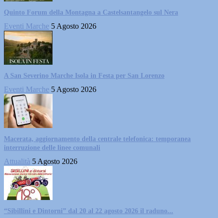
Quinto Forum della Montagna a Castelsantangelo sul Nera
Eventi Marche
5 Agosto 2026
A San Severino Marche Isola in Festa per San Lorenzo
Eventi Marche
5 Agosto 2026
Macerata, aggiornamento della centrale telefonica: temporanea
interruzione delle linee comunali
Attualità
5 Agosto 2026
“Sibillini e Dintorni” dal 20 al 22 agosto 2026 il raduno...