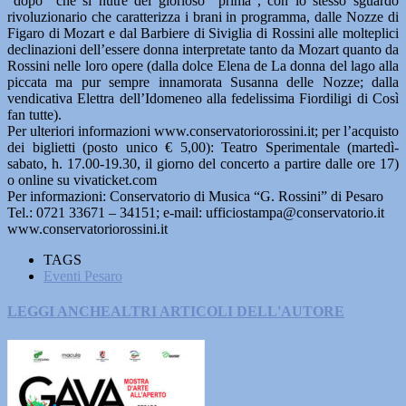
“dopo” che si nutre del glorioso “prima”, con lo stesso sguardo
rivoluzionario che caratterizza i brani in programma, dalle Nozze di
Figaro di Mozart e dal Barbiere di Siviglia di Rossini alle molteplici
declinazioni dell’essere donna interpretate tanto da Mozart quanto da
Rossini nelle loro opere (dalla dolce Elena de La donna del lago alla
piccata ma pur sempre innamorata Susanna delle Nozze; dalla
vendicativa Elettra dell’Idomeneo alla fedelissima Fiordiligi di Così
fan tutte).
Per ulteriori informazioni www.conservatoriorossini.it; per l’acquisto
dei biglietti (posto unico € 5,00): Teatro Sperimentale (martedì-
sabato, h. 17.00-19.30, il giorno del concerto a partire dalle ore 17)
o online su vivaticket.com
Per informazioni: Conservatorio di Musica “G. Rossini” di Pesaro
Tel.: 0721 33671 – 34151; e-mail: ufficiostampa@conservatorio.it
www.conservatoriorossini.it
TAGS
Eventi Pesaro
LEGGI ANCHE
ALTRI ARTICOLI DELL'AUTORE