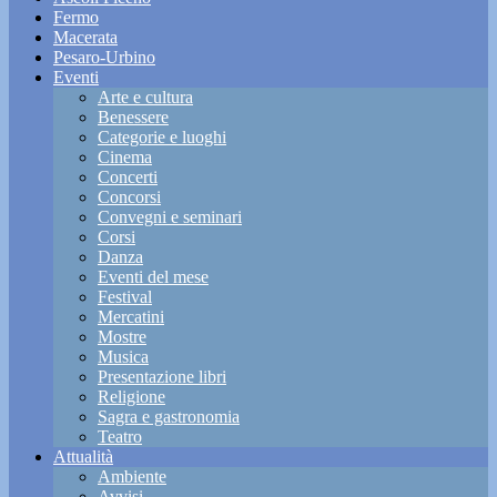
Fermo
Macerata
Pesaro-Urbino
Eventi
Arte e cultura
Benessere
Categorie e luoghi
Cinema
Concerti
Concorsi
Convegni e seminari
Corsi
Danza
Eventi del mese
Festival
Mercatini
Mostre
Musica
Presentazione libri
Religione
Sagra e gastronomia
Teatro
Attualità
Ambiente
Avvisi