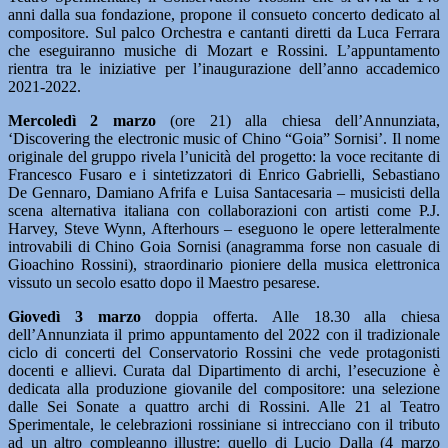
anni dalla sua fondazione, propone il consueto concerto dedicato al
compositore. Sul palco Orchestra e cantanti diretti da Luca Ferrara
che eseguiranno musiche di Mozart e Rossini. L’appuntamento
rientra tra le iniziative per l’inaugurazione dell’anno accademico
2021-2022.
Mercoledì 2 marzo
(ore 21) alla chiesa dell’Annunziata,
‘Discovering the electronic music of Chino “Goia” Sornisi’. Il nome
originale del gruppo rivela l’unicità del progetto: la voce recitante di
Francesco Fusaro e i sintetizzatori di Enrico Gabrielli, Sebastiano
De Gennaro, Damiano Afrifa e Luisa Santacesaria – musicisti della
scena alternativa italiana con collaborazioni con artisti come P.J.
Harvey, Steve Wynn, Afterhours – eseguono le opere letteralmente
introvabili di Chino Goia Sornisi (anagramma forse non casuale di
Gioachino Rossini), straordinario pioniere della musica elettronica
vissuto un secolo esatto dopo il Maestro pesarese.
Giovedì 3 marzo
doppia offerta. Alle 18.30 alla chiesa
dell’Annunziata il primo appuntamento del 2022 con il tradizionale
ciclo di concerti del Conservatorio Rossini che vede protagonisti
docenti e allievi. Curata dal Dipartimento di archi, l’esecuzione è
dedicata alla produzione giovanile del compositore: una selezione
dalle Sei Sonate a quattro archi di Rossini. Alle 21 al Teatro
Sperimentale, le celebrazioni rossiniane si intrecciano con il tributo
ad un altro compleanno illustre: quello di Lucio Dalla (4 marzo