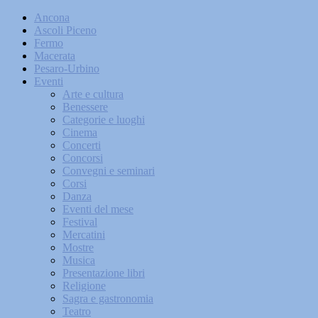
Ancona
Ascoli Piceno
Fermo
Macerata
Pesaro-Urbino
Eventi
Arte e cultura
Benessere
Categorie e luoghi
Cinema
Concerti
Concorsi
Convegni e seminari
Corsi
Danza
Eventi del mese
Festival
Mercatini
Mostre
Musica
Presentazione libri
Religione
Sagra e gastronomia
Teatro