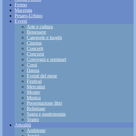
Fermo
Macerata
Pesaro-Urbino
Eventi
Arte e cultura
Benessere
Categorie e luoghi
Cinema
Concerti
Concorsi
Convegni e seminari
Corsi
Danza
Eventi del mese
Festival
Mercatini
Mostre
Musica
Presentazione libri
Religione
Sagra e gastronomia
Teatro
Attualità
Ambiente
Avvisi