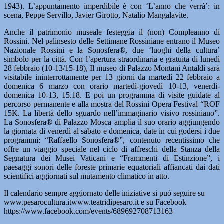
1943). L’appuntamento imperdibile è con ‘L’anno che verrà’: in
scena, Peppe Servillo, Javier Girotto, Natalio Mangalavite.
Anche il patrimonio museale festeggia il (non) Compleanno di
Rossini. Nel palinsesto delle Settimane Rossiniane entrano il Museo
Nazionale Rossini e la Sonosfera®, due ‘luoghi della cultura’
simbolo per la città. Con l’apertura straordinaria e gratuita di lunedì
28 febbraio (10-13/15-18), Il museo di Palazzo Montani Antaldi sarà
visitabile ininterrottamente per 13 giorni da martedì 22 febbraio a
domenica 6 marzo con orario martedì-giovedì 10-13, venerdì-
domenica 10-13, 15.18. E poi un programma di visite guidate al
percorso permanente e alla mostra del Rossini Opera Festival “ROF
15K. La libertà dello sguardo nell’immaginario visivo rossiniano”.
La Sonosfera® di Palazzo Mosca amplia il suo orario aggiungendo
la giornata di venerdì al sabato e domenica, date in cui godersi i due
programmi: “Raffaello Sonosfera®”, contenuto recentissimo che
offre un viaggio speciale nel ciclo di affreschi della Stanza della
Segnatura dei Musei Vaticani e “Frammenti di Estinzione”, i
paesaggi sonori delle foreste primarie equatoriali affiancati dai dati
scientifici aggiornati sul mutamento climatico in atto.
Il calendario sempre aggiornato delle iniziative si può seguire su
www.pesarocultura.itwww.teatridipesaro.it e su Facebook
https://www.facebook.com/events/689692708713163