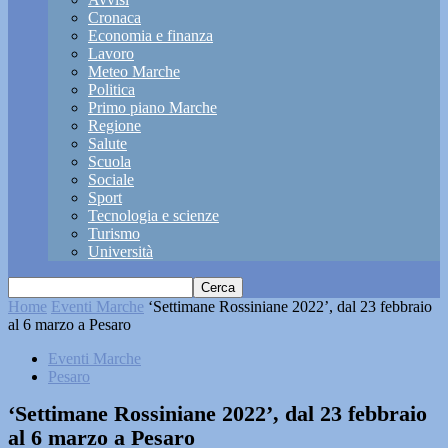
Cronaca
Economia e finanza
Lavoro
Meteo Marche
Politica
Primo piano Marche
Regione
Salute
Scuola
Sociale
Sport
Tecnologia e scienze
Turismo
Università
Home
Eventi Marche
‘Settimane Rossiniane 2022’, dal 23 febbraio
al 6 marzo a Pesaro
Eventi Marche
Pesaro
‘Settimane Rossiniane 2022’, dal 23 febbraio
al 6 marzo a Pesaro