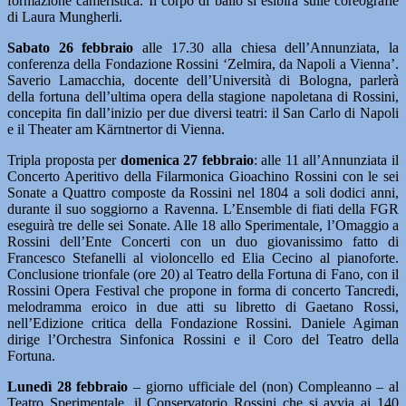
formazione cameristica. Il corpo di ballo si esibirà sulle coreografie
di Laura Mungherli.
Sabato 26 febbraio
alle 17.30 alla chiesa dell’Annunziata, la
conferenza della Fondazione Rossini ‘Zelmira, da Napoli a Vienna’.
Saverio Lamacchia, docente dell’Università di Bologna, parlerà
della fortuna dell’ultima opera della stagione napoletana di Rossini,
concepita fin dall’inizio per due diversi teatri: il San Carlo di Napoli
e il Theater am Kärntnertor di Vienna.
Tripla proposta per
domenica 27 febbraio
: alle 11 all’Annunziata il
Concerto Aperitivo della Filarmonica Gioachino Rossini con le sei
Sonate a Quattro composte da Rossini nel 1804 a soli dodici anni,
durante il suo soggiorno a Ravenna. L’Ensemble di fiati della FGR
eseguirà tre delle sei Sonate. Alle 18 allo Sperimentale, l’Omaggio a
Rossini dell’Ente Concerti con un duo giovanissimo fatto di
Francesco Stefanelli al violoncello ed Elia Cecino al pianoforte.
Conclusione trionfale (ore 20) al Teatro della Fortuna di Fano, con il
Rossini Opera Festival che propone in forma di concerto Tancredi,
melodramma eroico in due atti su libretto di Gaetano Rossi,
nell’Edizione critica della Fondazione Rossini. Daniele Agiman
dirige l’Orchestra Sinfonica Rossini e il Coro del Teatro della
Fortuna.
Lunedì 28 febbraio
– giorno ufficiale del (non) Compleanno – al
Teatro Sperimentale, il Conservatorio Rossini che si avvia ai 140