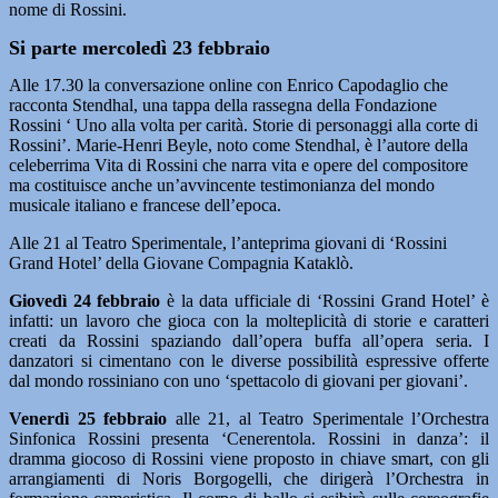
nome di Rossini.
Si parte mercoledì 23 febbraio
Alle 17.30 la conversazione online con Enrico Capodaglio che
racconta Stendhal, una tappa della rassegna della Fondazione
Rossini ‘ Uno alla volta per carità. Storie di personaggi alla corte di
Rossini’. Marie-Henri Beyle, noto come Stendhal, è l’autore della
celeberrima Vita di Rossini che narra vita e opere del compositore
ma costituisce anche un’avvincente testimonianza del mondo
musicale italiano e francese dell’epoca.
Alle 21 al Teatro Sperimentale, l’anteprima giovani di ‘Rossini
Grand Hotel’ della Giovane Compagnia Kataklò.
Giovedì 24 febbraio
è la data ufficiale di ‘Rossini Grand Hotel’ è
infatti: un lavoro che gioca con la molteplicità di storie e caratteri
creati da Rossini spaziando dall’opera buffa all’opera seria. I
danzatori si cimentano con le diverse possibilità espressive offerte
dal mondo rossiniano con uno ‘spettacolo di giovani per giovani’.
Venerdì 25 febbraio
alle 21, al Teatro Sperimentale l’Orchestra
Sinfonica Rossini presenta ‘Cenerentola. Rossini in danza’: il
dramma giocoso di Rossini viene proposto in chiave smart, con gli
arrangiamenti di Noris Borgogelli, che dirigerà l’Orchestra in