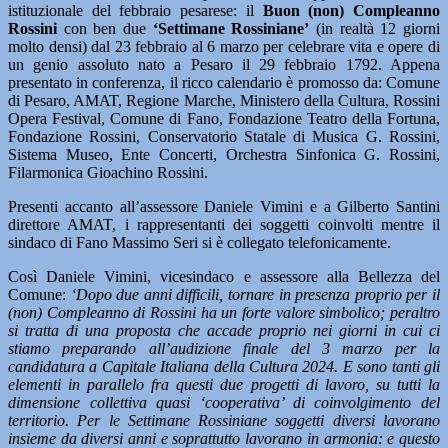
istituzionale del febbraio pesarese: il
Buon (non) Compleanno
Rossini
con ben due
‘Settimane Rossiniane’
(in realtà 12 giorni
molto densi) dal 23 febbraio al 6 marzo per celebrare vita e opere di
un genio assoluto nato a Pesaro il 29 febbraio 1792. Appena
presentato in conferenza, il ricco calendario è promosso da: Comune
di Pesaro, AMAT, Regione Marche, Ministero della Cultura, Rossini
Opera Festival, Comune di Fano, Fondazione Teatro della Fortuna,
Fondazione Rossini, Conservatorio Statale di Musica G. Rossini,
Sistema Museo, Ente Concerti, Orchestra Sinfonica G. Rossini,
Filarmonica Gioachino Rossini.
Presenti accanto all’assessore Daniele Vimini e a Gilberto Santini
direttore AMAT, i rappresentanti dei soggetti coinvolti mentre il
sindaco di Fano Massimo Seri si è collegato telefonicamente.
Così Daniele Vimini, vicesindaco e assessore alla Bellezza del
Comune:
‘Dopo due anni difficili, tornare in presenza proprio per il
(non) Compleanno di Rossini ha un forte valore simbolico; peraltro
si tratta di una proposta che accade proprio nei giorni in cui ci
stiamo preparando all’audizione finale del 3 marzo per la
candidatura a Capitale Italiana della Cultura 2024. E sono tanti gli
elementi in parallelo fra questi due progetti di lavoro, su tutti la
dimensione collettiva quasi ‘cooperativa’ di coinvolgimento del
territorio. Per le Settimane Rossiniane soggetti diversi lavorano
insieme da diversi anni e soprattutto lavorano in armonia: e questo