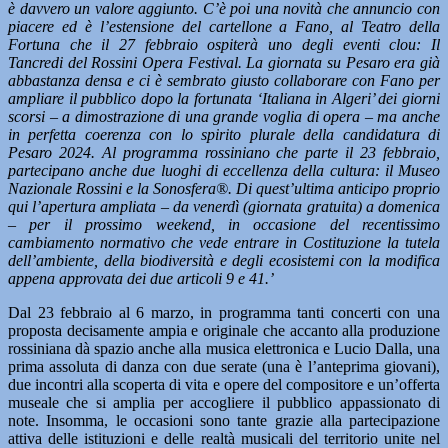
è davvero un valore aggiunto. C’è poi una novità che annuncio con
piacere ed è l’estensione del cartellone a Fano, al Teatro della
Fortuna che il 27 febbraio ospiterà uno degli eventi clou: Il
Tancredi del Rossini Opera Festival. La giornata su Pesaro era già
abbastanza densa e ci è sembrato giusto collaborare con Fano per
ampliare il pubblico dopo la fortunata ‘Italiana in Algeri’ dei giorni
scorsi – a dimostrazione di una grande voglia di opera – ma anche
in perfetta coerenza con lo spirito plurale della candidatura di
Pesaro 2024. Al programma rossiniano che parte il 23 febbraio,
partecipano anche due luoghi di eccellenza della cultura: il Museo
Nazionale Rossini e la Sonosfera®.
Di quest’ultima anticipo proprio
qui l’apertura ampliata – da venerdì (giornata gratuita) a domenica
– per il prossimo weekend, in occasione del recentissimo
cambiamento normativo che vede entrare in Costituzione la tutela
dell’ambiente, della biodiversità e degli ecosistemi con la modifica
appena approvata dei due articoli 9 e 41.’
Dal 23 febbraio al 6 marzo, in programma tanti concerti con una
proposta decisamente ampia e originale che accanto alla produzione
rossiniana dà spazio anche alla musica elettronica e Lucio Dalla, una
prima assoluta di danza con due serate (una è l’anteprima giovani),
due incontri alla scoperta di vita e opere del compositore e un’offerta
museale che si amplia per accogliere il pubblico appassionato di
note. Insomma, le occasioni sono tante grazie alla partecipazione
attiva delle istituzioni e delle realtà musicali del territorio unite nel