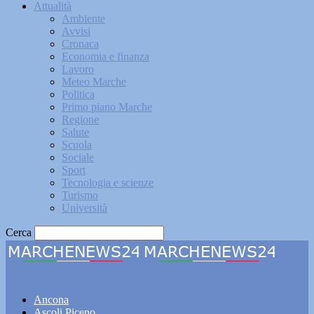
Attualità
Ambiente
Avvisi
Cronaca
Economia e finanza
Lavoro
Meteo Marche
Politica
Primo piano Marche
Regione
Salute
Scuola
Sociale
Sport
Tecnologia e scienze
Turismo
Università
Cerca
Marchenews24
Ancona
Ascoli Piceno