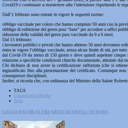
Covid19 e continuare a mantenere alta l’attenzione rispettando le reg
Dall’1 febbraio sono entrate in vigore le seguenti norme:
obbligo vaccinale per coloro che hanno compiuto 50 anni con la previs
obbligo di esibizione del green pass “base” per accedere a uffici pubblic
riduzione della validità del green pass vaccinale da 9 a 6 mesi.
Dal 15 febbraio:
i lavoratori pubblici e privati che hanno almeno 50 anni dovranno esib
entra in vigore l’obbligo vaccinale, senza alcun limite di età, per tut
dal Covid-19 da meno di 150 giorni e deve quindi aspettare cinque me
relazione a specifiche condizioni cliniche documentate, attestate dal m
Chi dichiara di non avere la certificazione rafforzata (che si ottie
ingiustificato fino alla presentazione del certificato. Comunque non
conseguenze disciplinari.
Inoltre, si ricorda che, con ordinanza del Ministro della Salute Robert
TAGS
Coronavirus Marche
Treia
LEGGI ANCHE
ALTRI ARTICOLI DELL'AUTORE