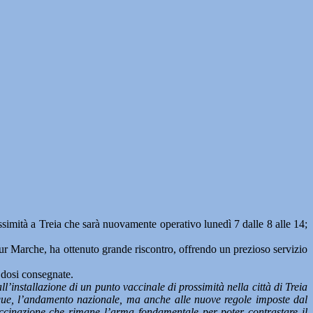
simità a Treia che sarà nuovamente operativo lunedì 7 dalle 8 alle 14;
ur Marche, ha ottenuto grande riscontro, offrendo un prezioso servizio
e dosi consegnate.
’installazione di un punto vaccinale di prossimità nella città di Treia
nque, l’andamento nazionale, ma anche alle nuove regole imposte dal
ccinazione che rimane l’arma fondamentale per poter contrastare il