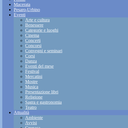
Macerata
Pesaro-Urbino
Eventi
Arte e cultura
Benessere
Categorie e luoghi
Cinema
Concerti
Concorsi
Convegni e seminari
Corsi
Danza
Eventi del mese
Festival
Mercatini
Mostre
Musica
Presentazione libri
Religione
Sagra e gastronomia
Teatro
Attualità
Ambiente
Avvisi
Cronaca