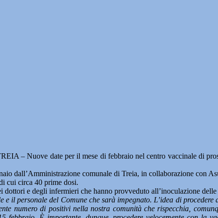
REIA – Nuove date per il mese di febbraio nel centro vaccinale di pros
ennaio dall’Amministrazione comunale di Treia, in collaborazione con As
 di cui circa 40 prime dosi.
ei dottori e degli infermieri che hanno provveduto all’inoculazione dell
le e il personale del Comune che sarà impegnato. L’idea di procedere all
cente numero di positivi nella nostra comunità che rispecchia, comu
 15 febbraio. È importante, dunque, procedere velocemente con la va