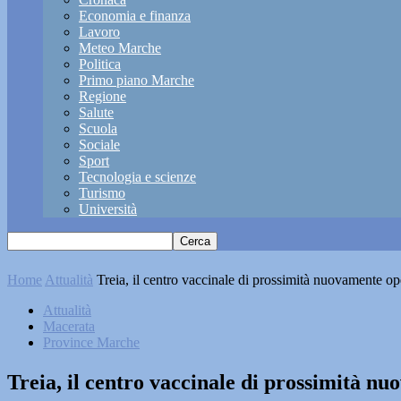
Economia e finanza
Lavoro
Meteo Marche
Politica
Primo piano Marche
Regione
Salute
Scuola
Sociale
Sport
Tecnologia e scienze
Turismo
Università
Home
Attualità
Treia, il centro vaccinale di prossimità nuovamente o
Attualità
Macerata
Province Marche
Treia, il centro vaccinale di prossimità n