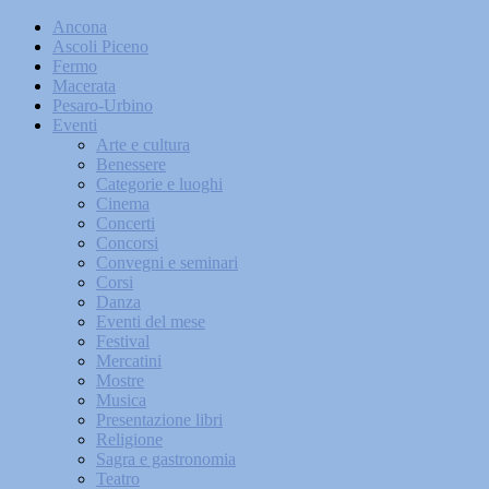
Ancona
Ascoli Piceno
Fermo
Macerata
Pesaro-Urbino
Eventi
Arte e cultura
Benessere
Categorie e luoghi
Cinema
Concerti
Concorsi
Convegni e seminari
Corsi
Danza
Eventi del mese
Festival
Mercatini
Mostre
Musica
Presentazione libri
Religione
Sagra e gastronomia
Teatro