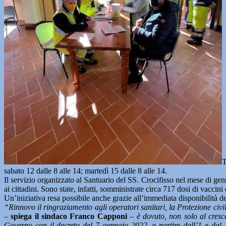
T
sabato 12 dalle 8 alle 14; martedì 15 dalle 8 alle 14.
Il servizio organizzato al Santuario del SS. Crocifisso nel mese di g
ai cittadini. Sono state, infatti, somministrate circa 717 dosi di vaccini
Un’iniziativa resa possibile anche grazie all’immediata disponibilità d
“Rinnovo il ringraziamento agli operatori sanitari, la Protezione civi
–
spiega il sindaco Franco Capponi
–
è dovuto, non solo al cres
Governo con il decreto del 7 gennaio 2022, a partire dall’1 e dal