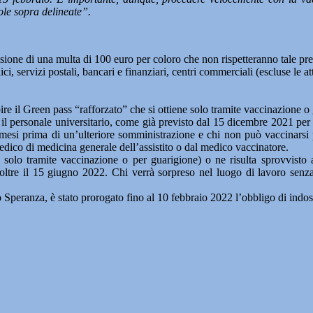
ole sopra delineate”.
ione di una multa di 100 euro per coloro che non rispetteranno tale pre
i, servizi postali, bancari e finanziari, centri commerciali (escluse le at
ire il Green pass “rafforzato” che si ottiene solo tramite vaccinazione 
to il personale universitario, come già previsto dal 15 dicembre 2021 per 
si prima di un’ulteriore somministrazione e chi non può vaccinarsi per
edico di medicina generale dell’assistito o dal medico vaccinatore.
ne solo tramite vaccinazione o per guarigione) o ne risulta sprovvist
 oltre il 15 giugno 2022. Chi verrà sorpreso nel luogo di lavoro senza
o Speranza, è stato prorogato fino al 10 febbraio 2022 l’obbligo di indo