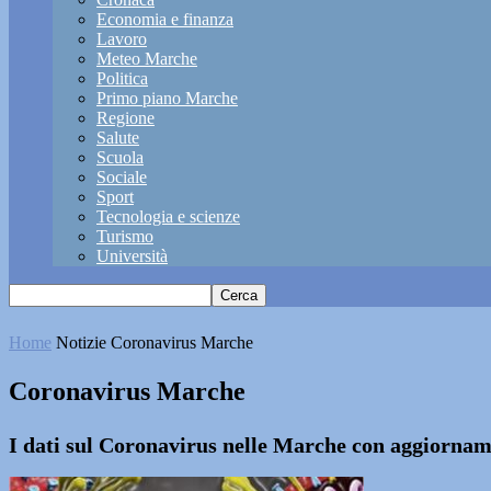
Economia e finanza
Lavoro
Meteo Marche
Politica
Primo piano Marche
Regione
Salute
Scuola
Sociale
Sport
Tecnologia e scienze
Turismo
Università
Home
Notizie
Coronavirus Marche
Coronavirus Marche
I dati sul Coronavirus nelle Marche con aggiorname