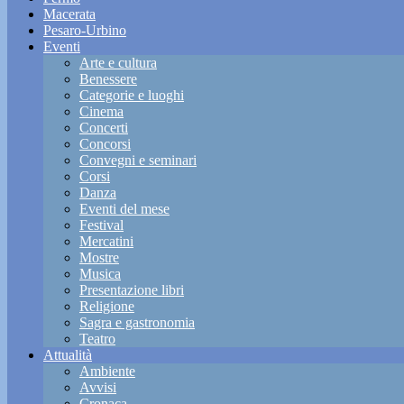
Macerata
Pesaro-Urbino
Eventi
Arte e cultura
Benessere
Categorie e luoghi
Cinema
Concerti
Concorsi
Convegni e seminari
Corsi
Danza
Eventi del mese
Festival
Mercatini
Mostre
Musica
Presentazione libri
Religione
Sagra e gastronomia
Teatro
Attualità
Ambiente
Avvisi
Cronaca