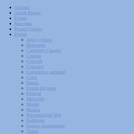
Ancona
Ascoli Piceno
Fermo
Macerata
Pesaro-Urbino
Eventi
Arte e cultura
Benessere
Categorie e luoghi
Cinema
Concerti
Concorsi
Convegni e seminari
Corsi
Danza
Eventi del mese
Festival
Mercatini
Mostre
Musica
Presentazione libri
Religione
Sagra e gastronomia
Teatro