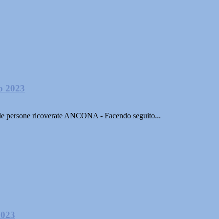
io 2023
 40 le persone ricoverate ANCONA - Facendo seguito...
2023