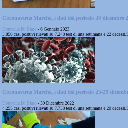
Coronavirus Marche, i dati del periodo 30 dicembre 2
Donatella Di Biase
-
6 Gennaio 2023
3.850 casi positivi rilevati su 7.248 test di una settimana e 22 dece
Coronavirus Marche, i dati del periodo 23-29 dicemb
Donatella Di Biase
-
30 Dicembre 2022
4.255 casi positivi rilevati su 7.738 test di una settimana e 20 dece