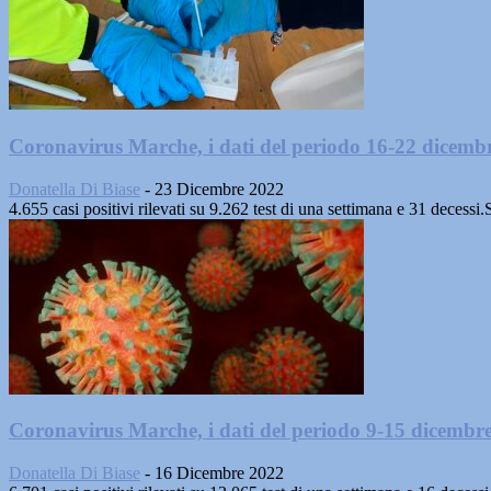
Coronavirus Marche, i dati del periodo 16-22 dicemb
Donatella Di Biase
-
23 Dicembre 2022
4.655 casi positivi rilevati su 9.262 test di una settimana e 31 dece
Coronavirus Marche, i dati del periodo 9-15 dicembr
Donatella Di Biase
-
16 Dicembre 2022