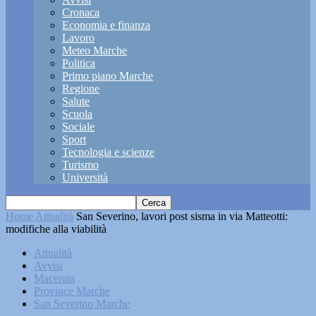
Cronaca
Economia e finanza
Lavoro
Meteo Marche
Politica
Primo piano Marche
Regione
Salute
Scuola
Sociale
Sport
Tecnologia e scienze
Turismo
Università
Home
Attualità
San Severino, lavori post sisma in via Matteotti:
modifiche alla viabilità
Attualità
Avvisi
Macerata
Province Marche
San Severino Marche