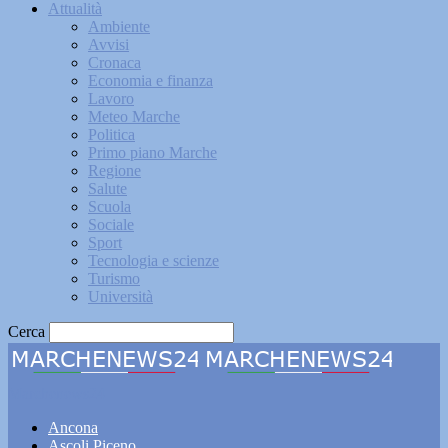
Attualità
Ambiente
Avvisi
Cronaca
Economia e finanza
Lavoro
Meteo Marche
Politica
Primo piano Marche
Regione
Salute
Scuola
Sociale
Sport
Tecnologia e scienze
Turismo
Università
Cerca
Marchenews24
Ancona
Ascoli Piceno