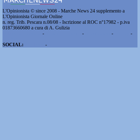
L'Opinionista © since 2008 - Marche News 24 supplemento a
L'Opinionista Giornale Online
n. reg. Trib. Pescara n.08/08 - Iscrizione al ROC n°17982 - p.iva
01873660680 a cura di A. Gulizia
Pubblicità e contatti
-
Notizie del giorno
-
Informazioni
-
Privacy
-
Cookie
SOCIAL:
Facebook
-
X