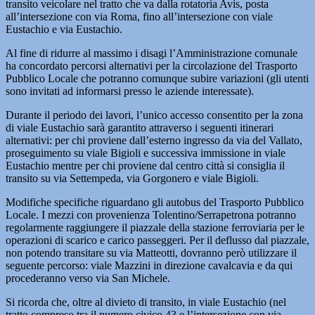
transito veicolare nel tratto che va dalla rotatoria Avis, posta
all’intersezione con via Roma, fino all’intersezione con viale
Eustachio e via Eustachio.
Al fine di ridurre al massimo i disagi l’Amministrazione comunale
ha concordato percorsi alternativi per la circolazione del Trasporto
Pubblico Locale che potranno comunque subire variazioni (gli utenti
sono invitati ad informarsi presso le aziende interessate).
Durante il periodo dei lavori, l’unico accesso consentito per la zona
di viale Eustachio sarà garantito attraverso i seguenti itinerari
alternativi: per chi proviene dall’esterno ingresso da via del Vallato,
proseguimento su viale Bigioli e successiva immissione in viale
Eustachio mentre per chi proviene dal centro città si consiglia il
transito su via Settempeda, via Gorgonero e viale Bigioli.
Modifiche specifiche riguardano gli autobus del Trasporto Pubblico
Locale. I mezzi con provenienza Tolentino/Serrapetrona potranno
regolarmente raggiungere il piazzale della stazione ferroviaria per le
operazioni di scarico e carico passeggeri. Per il deflusso dal piazzale,
non potendo transitare su via Matteotti, dovranno però utilizzare il
seguente percorso: viale Mazzini in direzione cavalcavia e da qui
procederanno verso via San Michele.
Si ricorda che, oltre al divieto di transito, in viale Eustachio (nel
tratto compreso tra il numero civico 43 e l’intersezione con via