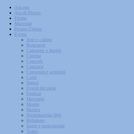
Ancona
Ascoli Piceno
Fermo
Macerata
Pesaro-Urbino
Eventi
Arte e cultura
Benessere
Categorie e luoghi
Cinema
Concerti
Concorsi
Convegni e seminari
Corsi
Danza
Eventi del mese
Festival
Mercatini
Mostre
Musica
Presentazione libri
Religione
Sagra e gastronomia
Teatro