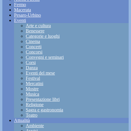
Fermo
Macerata
Pesaro-Urbino
Eventi
Arte e cultura
Benessere
Categorie e luoghi
Cinema
Concerti
Concorsi
Convegni e seminari
Corsi
Danza
Eventi del mese
Festival
Mercatini
Mostre
Musica
Presentazione libri
Religione
Sagra e gastronomia
Teatro
Attualità
Ambiente
Avvisi