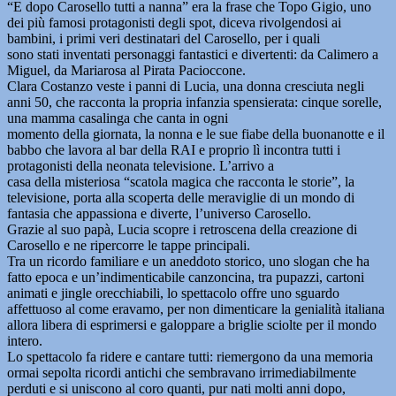
“E dopo Carosello tutti a nanna” era la frase che Topo Gigio, uno
dei più famosi protagonisti degli spot, diceva rivolgendosi ai
bambini, i primi veri destinatari del Carosello, per i quali
sono stati inventati personaggi fantastici e divertenti: da Calimero a
Miguel, da Mariarosa al Pirata Pacioccone.
Clara Costanzo veste i panni di Lucia, una donna cresciuta negli
anni 50, che racconta la propria infanzia spensierata: cinque sorelle,
una mamma casalinga che canta in ogni
momento della giornata, la nonna e le sue fiabe della buonanotte e il
babbo che lavora al bar della RAI e proprio lì incontra tutti i
protagonisti della neonata televisione. L’arrivo a
casa della misteriosa “scatola magica che racconta le storie”, la
televisione, porta alla scoperta delle meraviglie di un mondo di
fantasia che appassiona e diverte, l’universo Carosello.
Grazie al suo papà, Lucia scopre i retroscena della creazione di
Carosello e ne ripercorre le tappe principali.
Tra un ricordo familiare e un aneddoto storico, uno slogan che ha
fatto epoca e un’indimenticabile canzoncina, tra pupazzi, cartoni
animati e jingle orecchiabili, lo spettacolo offre uno sguardo
affettuoso al come eravamo, per non dimenticare la genialità italiana
allora libera di esprimersi e galoppare a briglie sciolte per il mondo
intero.
Lo spettacolo fa ridere e cantare tutti: riemergono da una memoria
ormai sepolta ricordi antichi che sembravano irrimediabilmente
perduti e si uniscono al coro quanti, pur nati molti anni dopo,