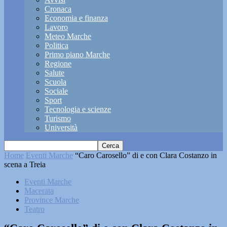
Cronaca
Economia e finanza
Lavoro
Meteo Marche
Politica
Primo piano Marche
Regione
Salute
Scuola
Sociale
Sport
Tecnologia e scienze
Turismo
Università
Home
Eventi Marche
“Caro Carosello” di e con Clara Costanzo in
scena a Treia
Eventi Marche
Macerata
Province Marche
Teatro