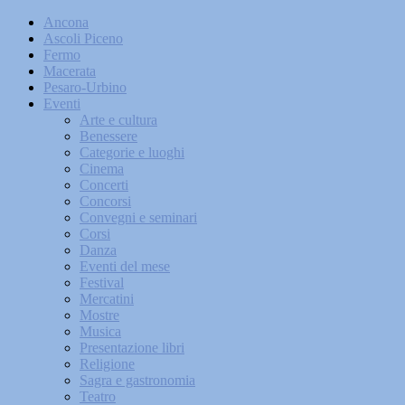
Ancona
Ascoli Piceno
Fermo
Macerata
Pesaro-Urbino
Eventi
Arte e cultura
Benessere
Categorie e luoghi
Cinema
Concerti
Concorsi
Convegni e seminari
Corsi
Danza
Eventi del mese
Festival
Mercatini
Mostre
Musica
Presentazione libri
Religione
Sagra e gastronomia
Teatro