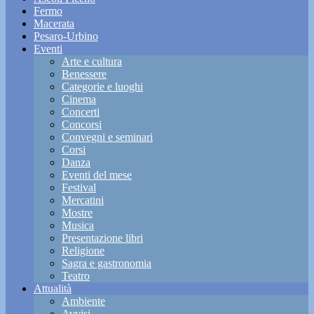
Fermo
Macerata
Pesaro-Urbino
Eventi
Arte e cultura
Benessere
Categorie e luoghi
Cinema
Concerti
Concorsi
Convegni e seminari
Corsi
Danza
Eventi del mese
Festival
Mercatini
Mostre
Musica
Presentazione libri
Religione
Sagra e gastronomia
Teatro
Attualità
Ambiente
Avvisi