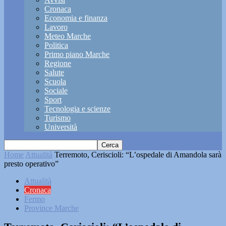
Cronaca
Economia e finanza
Lavoro
Meteo Marche
Politica
Primo piano Marche
Regione
Salute
Scuola
Sociale
Sport
Tecnologia e scienze
Turismo
Università
Home
Attualità
Terremoto, Ceriscioli: “L’ospedale di Amandola sarà
presto operativo”
Attualità
Cronaca
Fermo
Province Marche