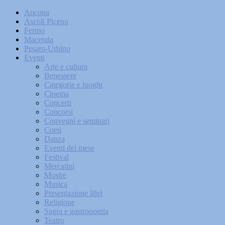
Ancona
Ascoli Piceno
Fermo
Macerata
Pesaro-Urbino
Eventi
Arte e cultura
Benessere
Categorie e luoghi
Cinema
Concerti
Concorsi
Convegni e seminari
Corsi
Danza
Eventi del mese
Festival
Mercatini
Mostre
Musica
Presentazione libri
Religione
Sagra e gastronomia
Teatro