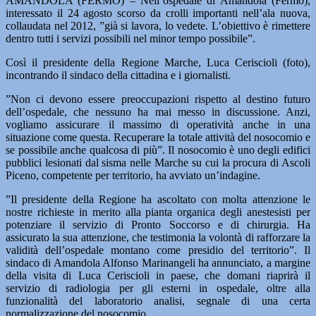
AMANDOLA (FERMO)
–
Nell’ospedale di Amandola (Fermo),
interessato il 24 agosto scorso da crolli importanti nell’ala nuova,
collaudata nel 2012, ”già si lavora, lo vedete. L’obiettivo è rimettere
dentro tutti i servizi possibili nel minor tempo possibile”.
Così il presidente della Regione Marche, Luca Ceriscioli (foto),
incontrando il sindaco della cittadina e i giornalisti.
”Non ci devono essere preoccupazioni rispetto al destino futuro
dell’ospedale, che nessuno ha mai messo in discussione. Anzi,
vogliamo assicurare il massimo di operatività anche in una
situazione come questa. Recuperare la totale attività del nosocomio e
se possibile anche qualcosa di più”. Il nosocomio è uno degli edifici
pubblici lesionati dal sisma nelle Marche su cui la procura di Ascoli
Piceno, competente per territorio, ha avviato un’indagine.
”Il presidente della Regione ha ascoltato con molta attenzione le
nostre richieste in merito alla pianta organica degli anestesisti per
potenziare il servizio di Pronto Soccorso e di chirurgia. Ha
assicurato la sua attenzione, che testimonia la volontà di rafforzare la
validità dell’ospedale montano come presidio del territorio”. Il
sindaco di Amandola Alfonso Marinangeli ha annunciato, a margine
della visita di Luca Ceriscioli in paese, che domani riaprirà il
servizio di radiologia per gli esterni in ospedale, oltre alla
funzionalità del laboratorio analisi, segnale di una certa
normalizzazione del nosocomio.