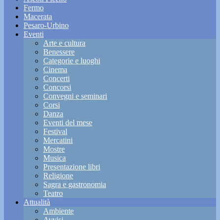
Fermo
Macerata
Pesaro-Urbino
Eventi
Arte e cultura
Benessere
Categorie e luoghi
Cinema
Concerti
Concorsi
Convegni e seminari
Corsi
Danza
Eventi del mese
Festival
Mercatini
Mostre
Musica
Presentazione libri
Religione
Sagra e gastronomia
Teatro
Attualità
Ambiente
Avvisi