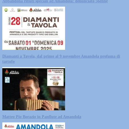
Abbandona rifiuti speciali ad Amandola: denunciato 56enne
Diamanti a Tavola, dal primo al 9 novembre Amandola profuma di
tartufo
Matteo Pio Borazio in Panflute ad Amandola