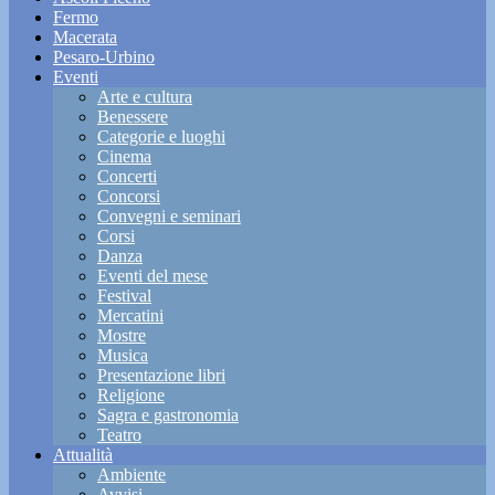
Fermo
Macerata
Pesaro-Urbino
Eventi
Arte e cultura
Benessere
Categorie e luoghi
Cinema
Concerti
Concorsi
Convegni e seminari
Corsi
Danza
Eventi del mese
Festival
Mercatini
Mostre
Musica
Presentazione libri
Religione
Sagra e gastronomia
Teatro
Attualità
Ambiente
Avvisi