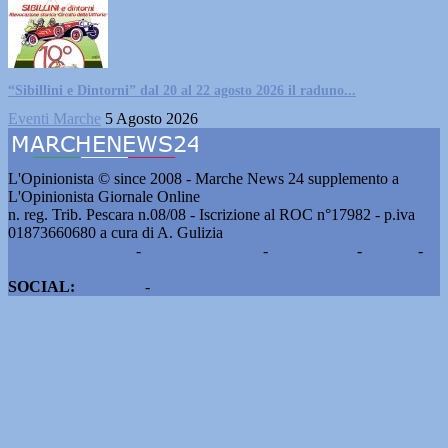
“Sibillini e Dintorni” dal 20 al 22 agosto 2026 il raduno...
Eventi Marche
5 Agosto 2026
L'Opinionista © since 2008 - Marche News 24 supplemento a
L'Opinionista Giornale Online
n. reg. Trib. Pescara n.08/08 - Iscrizione al ROC n°17982 - p.iva
01873660680 a cura di A. Gulizia
Pubblicità e contatti
-
Notizie del giorno
-
Informazioni
-
Privacy
-
Cookie
SOCIAL:
Facebook
-
X