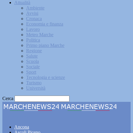
Attualità
Ambiente
Avvisi
Cronaca
Economia e finanza
Lavoro
Meteo Marche
Politica
Primo piano Marche
Regione
Salute
Scuola
Sociale
Sport
Tecnologia e scienze
Turismo
Università
Cerca
Marchenews24
Ancona
Ascoli Piceno