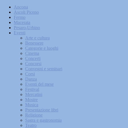
Ancona
Ascoli Piceno
Fermo
Macerata
Pesaro-Urbino
Eventi
Arte e cultura
Benessere
Categorie e luoghi
Cinema
Concerti
Concorsi
Convegni e seminari
Corsi
Danza
Eventi del mese
Festival
Mercatini
Mostre
Musica
Presentazione libri
Religione
Sagra e gastronomia
Teatro