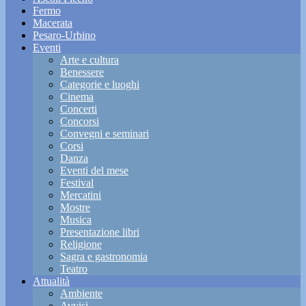
Fermo
Macerata
Pesaro-Urbino
Eventi
Arte e cultura
Benessere
Categorie e luoghi
Cinema
Concerti
Concorsi
Convegni e seminari
Corsi
Danza
Eventi del mese
Festival
Mercatini
Mostre
Musica
Presentazione libri
Religione
Sagra e gastronomia
Teatro
Attualità
Ambiente
Avvisi