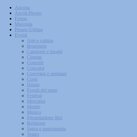
Ancona
Ascoli Piceno
Fermo
Macerata
Pesaro-Urbino
Eventi
Arte e cultura
Benessere
Categorie e luoghi
Cinema
Concerti
Concorsi
Convegni e seminari
Corsi
Danza
Eventi del mese
Festival
Mercatini
Mostre
Musica
Presentazione libri
Religione
Sagra e gastronomia
Teatro