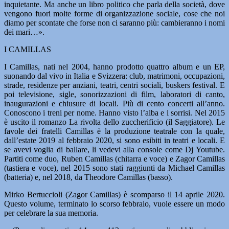
inquietante. Ma anche un libro politico che parla della società, dove
vengono fuori molte forme di organizzazione sociale, cose che noi
diamo per scontate che forse non ci saranno più: cambieranno i nomi
dei mari…».
I CAMILLAS
I Camillas, nati nel 2004, hanno prodotto quattro album e un EP,
suonando dal vivo in Italia e Svizzera: club, matrimoni, occupazioni,
strade, residenze per anziani, teatri, centri sociali, buskers festival. E
poi televisione, sigle, sonorizzazioni di film, laboratori di canto,
inaugurazioni e chiusure di locali. Più di cento concerti all’anno.
Conoscono i treni per nome. Hanno visto l’alba e i sorrisi. Nel 2015
è uscito il romanzo La rivolta dello zuccherificio (il Saggiatore). Le
favole dei fratelli Camillas è la produzione teatrale con la quale,
dall’estate 2019 al febbraio 2020, si sono esibiti in teatri e locali. E
se avevi voglia di ballare, li vedevi alla console come Dj Youtube.
Partiti come duo, Ruben Camillas (chitarra e voce) e Zagor Camillas
(tastiera e voce), nel 2015 sono stati raggiunti da Michael Camillas
(batteria) e, nel 2018, da Theodore Camillas (basso).
Mirko Bertuccioli (Zagor Camillas) è scomparso il 14 aprile 2020.
Questo volume, terminato lo scorso febbraio, vuole essere un modo
per celebrare la sua memoria.