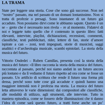
LA TRAMA
State per leggere una storia. Cose che sono già successe. Non nel
“nostro” passato, ma nel passato di un domani lontanissimo. Non si
tratta di profezie o presagi. Sono istantanee di un futuro già
accaduto. Non possiamo dirvi come le abbiamo sapute. Questo è un
se – greto che è necessario non rivela – re al momento. Fidatevi di
noi e leggete tutto quello che è contenuto in questo libro: fatti
rilevanti, interviste, playlist, dichiarazioni, recensioni, commenti,
classifiche, testi pubblicitari, rider, lettere di fan, storie d’amore
ispirate a can – zoni, testi impegnati, storie di musicisti, saggi
analitici e d’archeologia musicale, scambi epistolari. La storia della
musica del futuro.
Vittorio Ondedei – Ruben Camillas, presenta così la storia della
musica del futuro: «Il libro racconta la storia della musica del futuro,
raccontata al passato, perché noi siamo andati in un futuro ancora
più lontano e da lì vediamo il futuro rispetto ad ora come se fosse un
passato. Un artificio di scrittura che rende il futuro una forma più
densa, perché sono tutte cose già accadute e quindi hanno una
maggiore intensità non è profezia ma storia. La musica del futuro
letta attraverso le varie dimensioni: dai compositori alle classifiche,
alle modalità di utilizzo, agli strumenti, alle interviste. Tutto in
maniera episodica, come se fossero delle illuminazioni che ti danno
l’idea di come sarà questo futuro, a tratti forse anche un po’