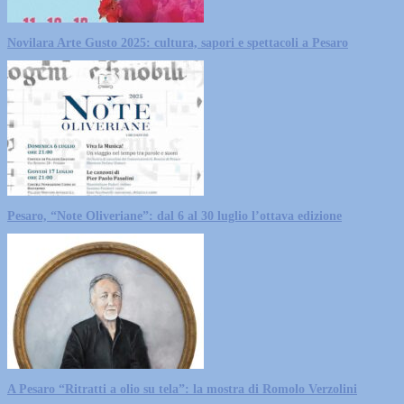
Novilara Arte Gusto 2025: cultura, sapori e spettacoli a Pesaro
Pesaro, “Note Oliveriane”: dal 6 al 30 luglio l’ottava edizione
A Pesaro “Ritratti a olio su tela”: la mostra di Romolo Verzolini