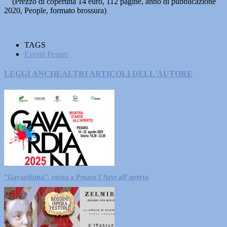
(Prezzo di copertina 14 euro, 112 pagine, anno di pubblicazione
2020, People, formato brossura)
TAGS
Eventi Pesaro
LEGGI ANCHE
ALTRI ARTICOLI DELL'AUTORE
“Gavardiana”, torna a Pesaro l’Arte all’aperto