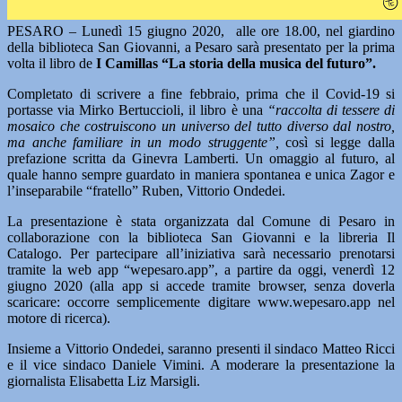
PESARO – Lunedì 15 giugno 2020, alle ore 18.00, nel giardino
della biblioteca San Giovanni, a Pesaro sarà presentato per la prima
volta il libro de
I Camillas “La storia della musica del futuro”.
Completato di scrivere a fine febbraio, prima che il Covid-19 si
portasse via Mirko Bertuccioli, il libro è una
“raccolta di tessere di
mosaico che costruiscono un universo del tutto diverso dal nostro,
ma anche familiare in un modo struggente”,
così si legge dalla
prefazione scritta da Ginevra Lamberti. Un omaggio al futuro, al
quale hanno sempre guardato in maniera spontanea e unica Zagor e
l’inseparabile “fratello” Ruben, Vittorio Ondedei.
La presentazione è stata organizzata dal Comune di Pesaro in
collaborazione con la biblioteca San Giovanni e la libreria Il
Catalogo. Per partecipare all’iniziativa sarà necessario prenotarsi
tramite la web app “wepesaro.app”, a partire da oggi, venerdì 12
giugno 2020 (alla app si accede tramite browser, senza doverla
scaricare: occorre semplicemente digitare www.wepesaro.app nel
motore di ricerca).
Insieme a Vittorio Ondedei, saranno presenti il sindaco Matteo Ricci
e il vice sindaco Daniele Vimini. A moderare la presentazione la
giornalista Elisabetta Liz Marsigli.