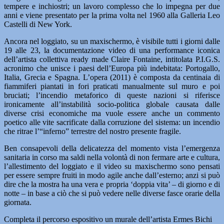
tempere e inchiostri; un lavoro complesso che lo impegna per due
anni e viene presentato per la prima volta nel 1960 alla Galleria Leo
Castelli di New York.
Ancora nel loggiato, su un maxischermo, è visibile tutti i giorni dalle
19 alle 23, la documentazione video di una performance iconica
dell’artista collettiva ready made Claire Fontaine, intitolata P.I.G.S.
acronimo che unisce i paesi dell’Europa più indebitata: Portogallo,
Italia, Grecia e Spagna. L’opera (2011) è composta da centinaia di
fiammiferi piantati in fori praticati manualmente sul muro e poi
bruciati; l’incendio metaforico di queste nazioni si riferisce
ironicamente all’instabilità socio-politica globale causata dalle
diverse crisi economiche ma vuole essere anche un commento
poetico alle vite sacrificate dalla corruzione del sistema: un incendio
che ritrae l’“inferno” terrestre del nostro presente fragile.
Ben consapevoli della delicatezza del momento vista l’emergenza
sanitaria in corso ma saldi nella volontà di non fermare arte e cultura,
l’allestimento del loggiato e il video su maxischermo sono pensati
per essere sempre fruiti in modo agile anche dall’esterno; anzi si può
dire che la mostra ha una vera e propria ‘doppia vita’ – di giorno e di
notte – in base a ciò che si può vedere nelle diverse fasce orarie della
giornata.
Completa il percorso espositivo un murale dell’artista Ermes Bichi