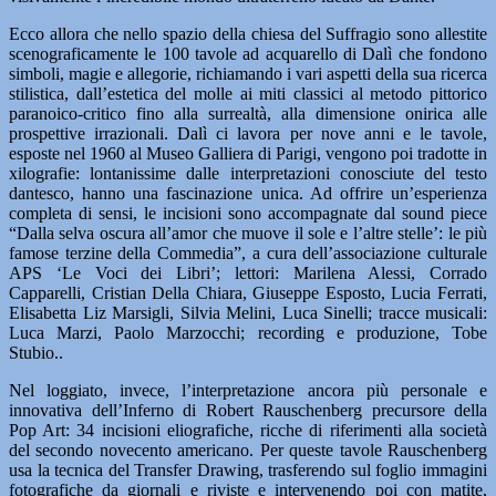
Ecco allora che nello spazio della chiesa del Suffragio sono allestite
scenograficamente le 100 tavole ad acquarello di Dalì che fondono
simboli, magie e allegorie, richiamando i vari aspetti della sua ricerca
stilistica, dall’estetica del molle ai miti classici al metodo pittorico
paranoico-critico fino alla surrealtà, alla dimensione onirica alle
prospettive irrazionali. Dalì ci lavora per nove anni e le tavole,
esposte nel 1960 al Museo Galliera di Parigi, vengono poi tradotte in
xilografie: lontanissime dalle interpretazioni conosciute del testo
dantesco, hanno una fascinazione unica. Ad offrire un’esperienza
completa di sensi, le incisioni sono accompagnate dal sound piece
“Dalla selva oscura all’amor che muove il sole e l’altre stelle’: le più
famose terzine della Commedia”, a cura dell’associazione culturale
APS ‘Le Voci dei Libri’; lettori: Marilena Alessi, Corrado
Capparelli, Cristian Della Chiara, Giuseppe Esposto, Lucia Ferrati,
Elisabetta Liz Marsigli, Silvia Melini, Luca Sinelli; tracce musicali:
Luca Marzi, Paolo Marzocchi; recording e produzione, Tobe
Stubio..
Nel loggiato, invece, l’interpretazione ancora più personale e
innovativa dell’Inferno di Robert Rauschenberg precursore della
Pop Art: 34 incisioni eliografiche, ricche di riferimenti alla società
del secondo novecento americano. Per queste tavole Rauschenberg
usa la tecnica del Transfer Drawing, trasferendo sul foglio immagini
fotografiche da giornali e riviste e intervenendo poi con matite,