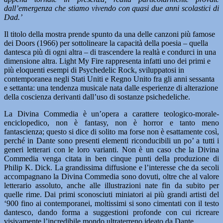
dall’emergenza che stiamo vivendo con quasi due anni scolastici di
Dad.’
Il titolo della mostra prende spunto da una delle canzoni più famose
dei Doors (1966) per sottolineare la capacità della poesia – quella
dantesca più di ogni altra – di trascendere la realtà e condurci in una
dimensione altra. Light My Fire rappresenta infatti uno dei primi e
più eloquenti esempi di Psychedelic Rock, sviluppatosi in
contemporanea negli Stati Uniti e Regno Unito fra gli anni sessanta
e settanta: una tendenza musicale nata dalle esperienze di alterazione
della coscienza derivanti dall’uso di sostanze psichedeliche.
La Divina Commedia è un’opera a carattere teologico-morale-
enciclopedico, non è fantasy, non è horror e tanto meno
fantascienza; questo si dice di solito ma forse non è esattamente così,
perché in Dante sono presenti elementi riconducibili un po’ a tutti i
generi letterari con le loro varianti. Non è un caso che la Divina
Commedia venga citata in ben cinque punti della produzione di
Philip K. Dick. La grandissima diffusione e l’interesse che da secoli
accompagnano la Divina Commedia sono dovuti, oltre che al valore
letterario assoluto, anche alle illustrazioni nate fin da subito per
quelle rime. Dai primi sconosciuti miniatori ai più grandi artisti del
‘900 fino ai contemporanei, moltissimi si sono cimentati con il testo
dantesco, dando forma a suggestioni profonde con cui ricreare
visivamente l’incredibile mondo ultraterreno ideato da Dante.