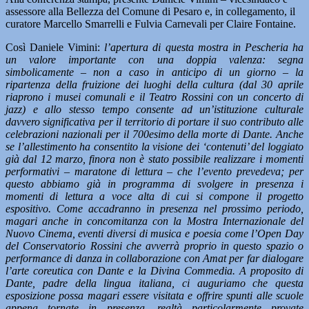
assessore alla Bellezza del Comune di Pesaro e, in collegamento, il
curatore Marcello Smarrelli e Fulvia Carnevali per Claire Fontaine.
Così Daniele Vimini:
l’apertura di questa mostra in Pescheria ha
un valore importante con una doppia valenza: segna
simbolicamente – non a caso in anticipo di un giorno – la
ripartenza della fruizione dei luoghi della cultura (dal 30 aprile
riaprono i musei comunali e il Teatro Rossini con un concerto di
jazz) e allo stesso tempo consente ad un’istituzione culturale
davvero significativa per il territorio di portare il suo contributo alle
celebrazioni nazionali per il 700esimo della morte di Dante. Anche
se l’allestimento ha consentito la visione dei ‘contenuti’ del loggiato
già dal 12 marzo, finora non è stato possibile realizzare i momenti
performativi – maratone di lettura – che l’evento prevedeva; per
questo abbiamo già in programma di svolgere in presenza i
momenti di lettura a voce alta di cui si compone il progetto
espositivo. Come accadranno in presenza nel prossimo periodo,
magari anche in concomitanza con la Mostra Internazionale del
Nuovo Cinema, eventi diversi di musica e poesia come l’Open Day
del Conservatorio Rossini che avverrà proprio in questo spazio o
performance di danza in collaborazione con Amat per far dialogare
l’arte coreutica con Dante e la Divina Commedia. A proposito di
Dante, padre della lingua italiana, ci auguriamo che questa
esposizione possa magari essere visitata e offrire spunti alle scuole
appena tornate in presenza, realtà particolarmente provate