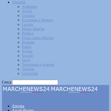
Attualità
Ambiente
Avvisi
Cronaca
Economia e finanza
Lavoro
Meteo Marche
Politica
Primo piano Marche
Regione
Salute
Scuola
Sociale
Sport
Tecnologia e scienze
Turismo
Università
Cerca
Marchenews24
Ancona
Ascoli Piceno