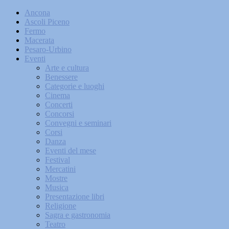
Ancona
Ascoli Piceno
Fermo
Macerata
Pesaro-Urbino
Eventi
Arte e cultura
Benessere
Categorie e luoghi
Cinema
Concerti
Concorsi
Convegni e seminari
Corsi
Danza
Eventi del mese
Festival
Mercatini
Mostre
Musica
Presentazione libri
Religione
Sagra e gastronomia
Teatro