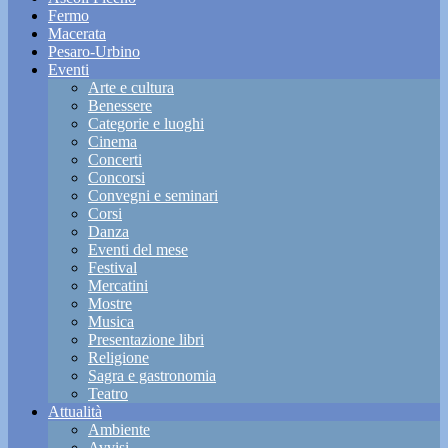
Fermo
Macerata
Pesaro-Urbino
Eventi
Arte e cultura
Benessere
Categorie e luoghi
Cinema
Concerti
Concorsi
Convegni e seminari
Corsi
Danza
Eventi del mese
Festival
Mercatini
Mostre
Musica
Presentazione libri
Religione
Sagra e gastronomia
Teatro
Attualità
Ambiente
Avvisi