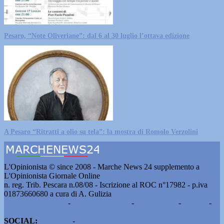
Pesaro, “Note Oliveriane”: dal 6 al 30 luglio l’ottava edizione
A Pesaro “Ritratti a olio su tela”: la mostra di Romolo Verzolini
L'Opinionista © since 2008 - Marche News 24 supplemento a
L'Opinionista Giornale Online
n. reg. Trib. Pescara n.08/08 - Iscrizione al ROC n°17982 - p.iva
01873660680 a cura di A. Gulizia
Pubblicità e contatti
-
Notizie del giorno
-
Informazioni
-
Privacy
-
Cookie
SOCIAL:
Facebook
-
X