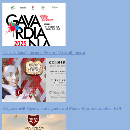
“Gavardiana”, torna a Pesaro l’Arte all’aperto
A Spasso nell’Opera: visite guidate al Museo Rossini durante il ROF