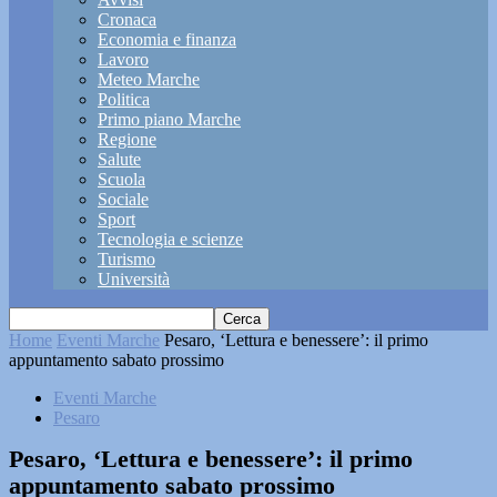
Cronaca
Economia e finanza
Lavoro
Meteo Marche
Politica
Primo piano Marche
Regione
Salute
Scuola
Sociale
Sport
Tecnologia e scienze
Turismo
Università
Home
Eventi Marche
Pesaro, ‘Lettura e benessere’: il primo
appuntamento sabato prossimo
Eventi Marche
Pesaro
Pesaro, ‘Lettura e benessere’: il primo
appuntamento sabato prossimo