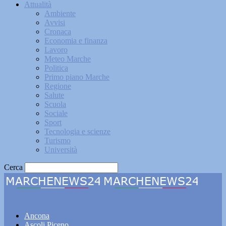
Attualità
Ambiente
Avvisi
Cronaca
Economia e finanza
Lavoro
Meteo Marche
Politica
Primo piano Marche
Regione
Salute
Scuola
Sociale
Sport
Tecnologia e scienze
Turismo
Università
Cerca
Marchenews24
Ancona
Ascoli Piceno