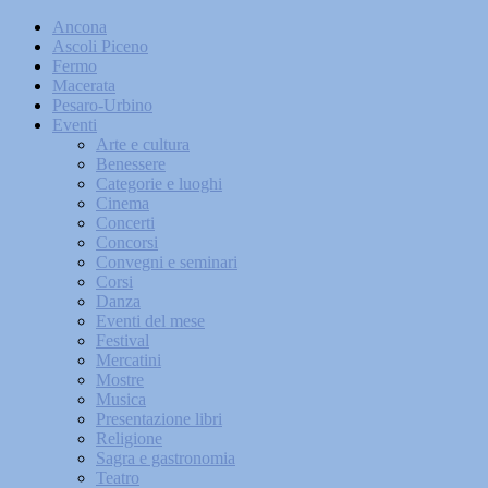
Ancona
Ascoli Piceno
Fermo
Macerata
Pesaro-Urbino
Eventi
Arte e cultura
Benessere
Categorie e luoghi
Cinema
Concerti
Concorsi
Convegni e seminari
Corsi
Danza
Eventi del mese
Festival
Mercatini
Mostre
Musica
Presentazione libri
Religione
Sagra e gastronomia
Teatro