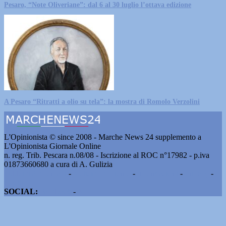
Pesaro, “Note Oliveriane”: dal 6 al 30 luglio l’ottava edizione
A Pesaro “Ritratti a olio su tela”: la mostra di Romolo Verzolini
L'Opinionista © since 2008 - Marche News 24 supplemento a
L'Opinionista Giornale Online
n. reg. Trib. Pescara n.08/08 - Iscrizione al ROC n°17982 - p.iva
01873660680 a cura di A. Gulizia
Pubblicità e contatti
-
Notizie del giorno
-
Informazioni
-
Privacy
-
Cookie
SOCIAL:
Facebook
-
X