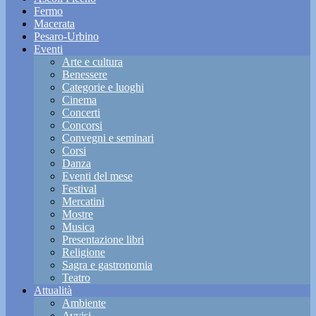
Fermo
Macerata
Pesaro-Urbino
Eventi
Arte e cultura
Benessere
Categorie e luoghi
Cinema
Concerti
Concorsi
Convegni e seminari
Corsi
Danza
Eventi del mese
Festival
Mercatini
Mostre
Musica
Presentazione libri
Religione
Sagra e gastronomia
Teatro
Attualità
Ambiente
Avvisi