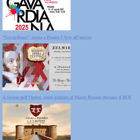
“Gavardiana”, torna a Pesaro l’Arte all’aperto
A Spasso nell’Opera: visite guidate al Museo Rossini durante il ROF