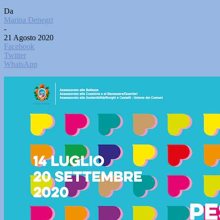
Da
Marina Denegri
-
21 Agosto 2020
Facebook
Twitter
WhatsApp