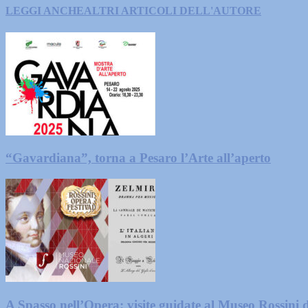
LEGGI ANCHE
ALTRI ARTICOLI DELL'AUTORE
“Gavardiana”, torna a Pesaro l’Arte all’aperto
A Spasso nell’Opera: visite guidate al Museo Rossini