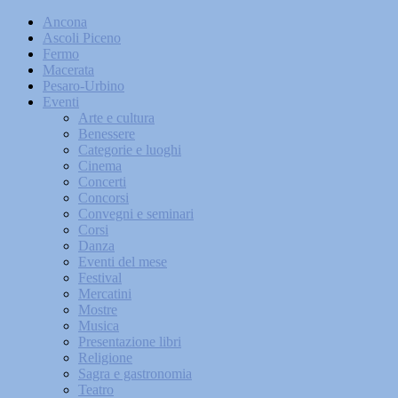
Ancona
Ascoli Piceno
Fermo
Macerata
Pesaro-Urbino
Eventi
Arte e cultura
Benessere
Categorie e luoghi
Cinema
Concerti
Concorsi
Convegni e seminari
Corsi
Danza
Eventi del mese
Festival
Mercatini
Mostre
Musica
Presentazione libri
Religione
Sagra e gastronomia
Teatro