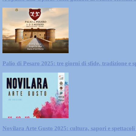
Palio di Pesaro 2025: tre giorni di sfide, tradizione e
Novilara Arte Gusto 2025: cultura, sapori e spettacoli