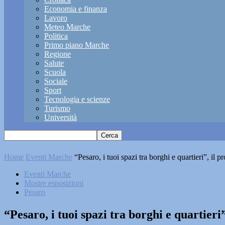
Economia e finanza
Lavoro
Meteo Marche
Politica
Primo piano Marche
Regione
Salute
Scuola
Sociale
Sport
Tecnologia e scienze
Turismo
Università
Home
Eventi Marche
“Pesaro, i tuoi spazi tra borghi e quartieri”, il 
Eventi Marche
Mostre esposizioni
Pesaro
“Pesaro, i tuoi spazi tra borghi e quartier