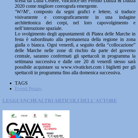
scena da Luna Cenere, vincitrice del Premio Danza & Danza
2020 come migliore coreografa emergente.
‘W/\M’, composto da segni grafici e lettere, si traduce
visivamente e coreograficamente in una indagine
architettonica dei corpi, nel loro capovolgimento e
nell’interazione spaziale.
Lo svolgimento degli appuntamenti di Platea delle Marche in
festa è subordinato alla permanenza della regione in zona
gialla o bianca. Ogni venerdì, a seguito della “collocazione”
delle Marche nelle zone di rischio da parte del governo
centrale, saranno confermati gli spettacoli in programma la
settimana successiva e dalle ore 20 di venerdì stesso sarà
possibile acquistare su www.vivaticket.com i biglietti per gli
spettacoli in programma fino alla domenica successiva.
TAGS
Eventi Pesaro
LEGGI ANCHE
ALTRI ARTICOLI DELL'AUTORE