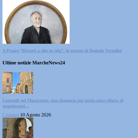
A Pesaro “Ritratti a olio su tela”: la mostra di Romolo Verzolini
Ultime notizie MarcheNews24
Controlli nel Maceratese: una denuncia per guida sotto effetto di
stupefacenti...
Cronaca
10 Agosto 2026