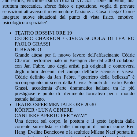
and efforts, vincitore Danza Urbana XL 2021. Due individui, una
struttura meccanica, sforzo fisico e ripetizione, voglia di provare
sensazioni attraverso il movimento e l’azione… Cosa li lega? Come
integrare nuove situazioni dal punto di vista fisico, emotivo,
psicologico o spaziale?
TEATRO ROSSINI ORE 19
CÉDRIC CHARRON / CIVICA SCUOLA DI TEATRO
PAOLO GRASSI
IL BRANCO
Grande attesa per il nuovo lavoro dell’affascinante Cédric
Charron performer nato in Bretagna che dal 2000 collabora
con Jan Fabre, uno degli artisti più originali e controversi
degli ultimi decenni nel campo dell’arte scenica e visiva.
Cédric definito da Jan Fabre, “guerriero della bellezza” è
accompagnato in scena dalla Civica Scuola di Teatro Paolo
Grassi, accademia d’arte drammatica italiana tra le più
prestigiose e punto di riferimento formativo per il mondo
teatrale italiano.
TEATRO SPERIMENTALE ORE 20.30
KÖRPER / LUNA CENERE
CANTIERE APERTO PER “W/\M”
Una ricerca sul corpo, la postura e il gesto ispirata dalla
corrente surrealista e dalle immagini di autori come Ren
Hang, Eveline Bencicova e la scultrice Milena Naef portata in