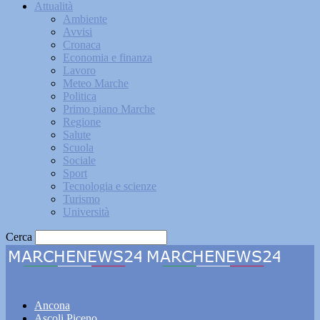
Attualità
Ambiente
Avvisi
Cronaca
Economia e finanza
Lavoro
Meteo Marche
Politica
Primo piano Marche
Regione
Salute
Scuola
Sociale
Sport
Tecnologia e scienze
Turismo
Università
Cerca
Marchenews24
Ancona
Ascoli Piceno