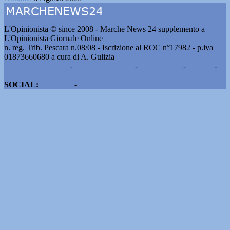
L'Opinionista © since 2008 - Marche News 24 supplemento a
L'Opinionista Giornale Online
n. reg. Trib. Pescara n.08/08 - Iscrizione al ROC n°17982 - p.iva
01873660680 a cura di A. Gulizia
Pubblicità e contatti
-
Notizie del giorno
-
Informazioni
-
Privacy
-
Cookie
SOCIAL:
Facebook
-
X