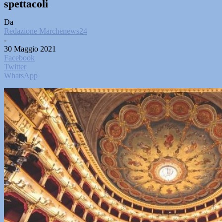
spettacoli
Da
Redazione Marchenews24
-
30 Maggio 2021
Facebook
Twitter
WhatsApp