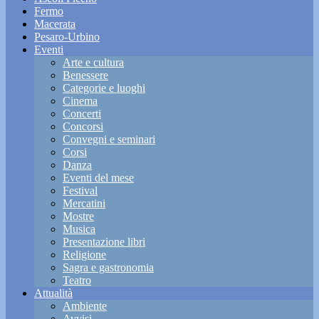
Fermo
Macerata
Pesaro-Urbino
Eventi
Arte e cultura
Benessere
Categorie e luoghi
Cinema
Concerti
Concorsi
Convegni e seminari
Corsi
Danza
Eventi del mese
Festival
Mercatini
Mostre
Musica
Presentazione libri
Religione
Sagra e gastronomia
Teatro
Attualità
Ambiente
Avvisi