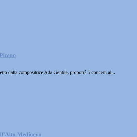
 Piceno
tto dalla compositrice Ada Gentile, proporrà 5 concerti al...
ell’Alto Medioevo