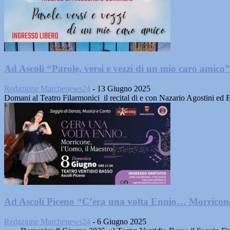
Ad Ascoli “Parole, versi e vezzi di un mio caro amico”.
Redazione Marchenews24
-
13 Giugno 2025
Domani al Teatro Filarmonici il recital di e con Nazario Agostini ed 
Ad Ascoli Piceno “C’era una volta Ennio… Morricone
Redazione Marchenews24
-
6 Giugno 2025