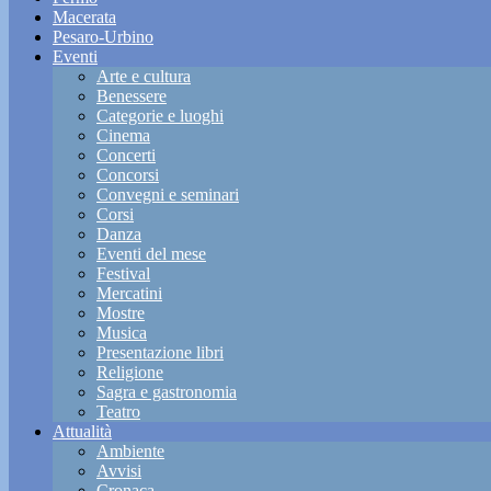
Macerata
Pesaro-Urbino
Eventi
Arte e cultura
Benessere
Categorie e luoghi
Cinema
Concerti
Concorsi
Convegni e seminari
Corsi
Danza
Eventi del mese
Festival
Mercatini
Mostre
Musica
Presentazione libri
Religione
Sagra e gastronomia
Teatro
Attualità
Ambiente
Avvisi
Cronaca