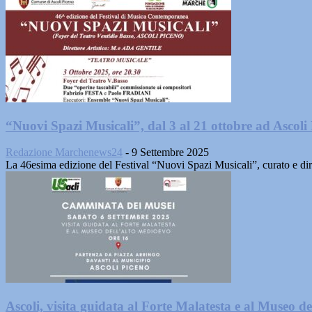
“Nuovi Spazi Musicali”, dal 3 al 21 ottobre ad Ascoli
Redazione Marchenews24
-
9 Settembre 2025
La 46esima edizione del Festival “Nuovi Spazi Musicali”, curato e dire
Ascoli, visita guidata al Forte Malatesta e al Museo d