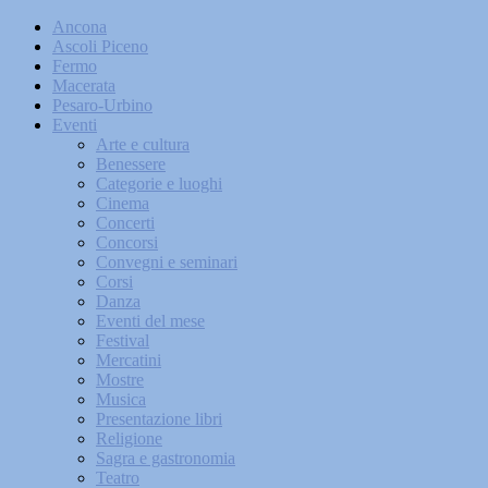
Ancona
Ascoli Piceno
Fermo
Macerata
Pesaro-Urbino
Eventi
Arte e cultura
Benessere
Categorie e luoghi
Cinema
Concerti
Concorsi
Convegni e seminari
Corsi
Danza
Eventi del mese
Festival
Mercatini
Mostre
Musica
Presentazione libri
Religione
Sagra e gastronomia
Teatro