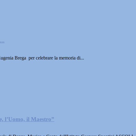
..
Eugenia Brega per celebrare la memoria di...
, l’Uomo, il Maestro”