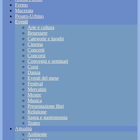
Fermo
Macerata
Pesaro-Urbino
Eventi
Arte e cultura
Benessere
Categorie e luoghi
Cinema
Concerti
Concorsi
Convegni e seminari
Corsi
Danza
Eventi del mese
Festival
Mercatini
Mostre
Musica
Presentazione libri
Religione
Sagra e gastronomia
Teatro
Attualità
Ambiente
Avvisi