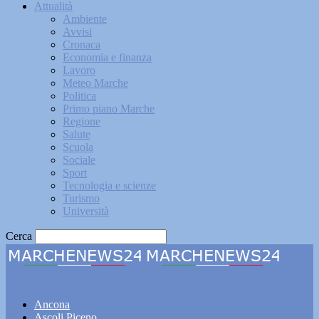
Attualità
Ambiente
Avvisi
Cronaca
Economia e finanza
Lavoro
Meteo Marche
Politica
Primo piano Marche
Regione
Salute
Scuola
Sociale
Sport
Tecnologia e scienze
Turismo
Università
Cerca
Marchenews24
Ancona
Ascoli Piceno