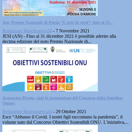
Jesi, Premio Nazionale di Poesia “L’arte in versi”: fino al 31...
Redazione Marchenews24
-
7 Novembre 2021
JESI (AN) - Fino al 31 dicembre 2021 è possibile aderire alla
decima edizione del noto​ Premio Nazionale di...
Acquaviva Picena, oggi la premiazione del Concorso della Omnibus
Omnes
Redazione Marchenews24
-
29 Ottobre 2021
Esce “Abbasso il Covid. I nostri figli raccontano la pandemia”, il
volume nato dal Concorso Obiettivi Sostenibili ONU. L'iniziativa,...