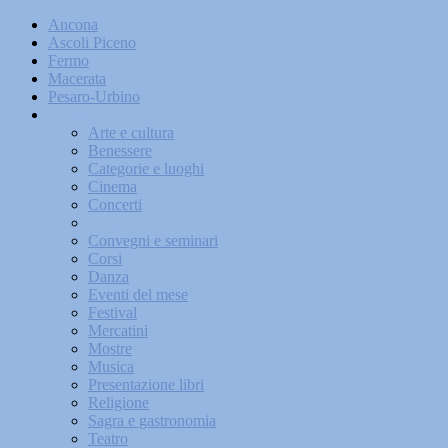
Ancona
Ascoli Piceno
Fermo
Macerata
Pesaro-Urbino
Eventi
Arte e cultura
Benessere
Categorie e luoghi
Cinema
Concerti
Concorsi
Convegni e seminari
Corsi
Danza
Eventi del mese
Festival
Mercatini
Mostre
Musica
Presentazione libri
Religione
Sagra e gastronomia
Teatro