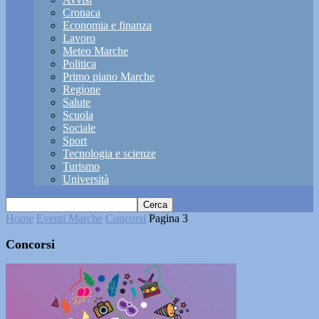
Cronaca
Economia e finanza
Lavoro
Meteo Marche
Politica
Primo piano Marche
Regione
Salute
Scuola
Sociale
Sport
Tecnologia e scienze
Turismo
Università
Home
Eventi Marche
Concorsi
Pagina 3
Concorsi