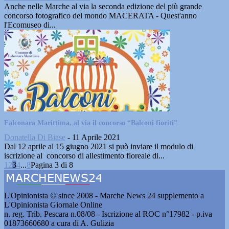
Anche nelle Marche al via la seconda edizione del più grande
concorso fotografico del mondo MACERATA - Quest'anno
l'Ecomuseo di...
Falconara Marittima, al via il concorso “Balconi fioriti”
Donatella Di Biase
-
11 Aprile 2021
Dal 12 aprile al 15 giugno 2021 si può inviare il modulo di
iscrizione al concorso di allestimento floreale di...
1
2
3
4
...
8
Pagina 3 di 8
L'Opinionista © since 2008 - Marche News 24 supplemento a
L'Opinionista Giornale Online
n. reg. Trib. Pescara n.08/08 - Iscrizione al ROC n°17982 - p.iva
01873660680 a cura di A. Gulizia