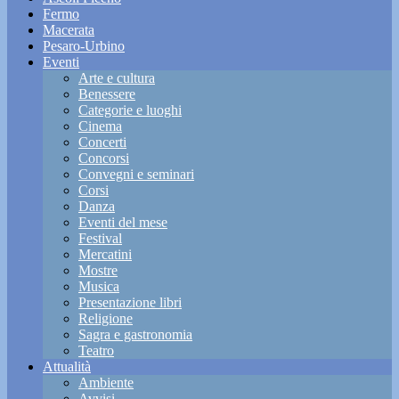
Fermo
Macerata
Pesaro-Urbino
Eventi
Arte e cultura
Benessere
Categorie e luoghi
Cinema
Concerti
Concorsi
Convegni e seminari
Corsi
Danza
Eventi del mese
Festival
Mercatini
Mostre
Musica
Presentazione libri
Religione
Sagra e gastronomia
Teatro
Attualità
Ambiente
Avvisi