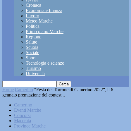
Cronaca
Economia e finanza
Lavoro
Meteo Marche
Politica
Primo piano Marche
Regione
Salute
Scuola
Sociale
Sport
Tecnologia e scienze
Turismo
Università
Home
Camerino
“Festa del Torrone di Camerino 2022”, il 6
gennaio premiazione del contest...
Camerino
Eventi Marche
Concorsi
Macerata
Province Marche