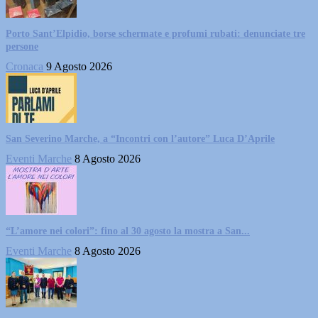
Porto Sant’Elpidio, borse schermate e profumi rubati: denunciate tre
persone
Cronaca
9 Agosto 2026
San Severino Marche, a “Incontri con l’autore” Luca D’Aprile
Eventi Marche
8 Agosto 2026
“L’amore nei colori”: fino al 30 agosto la mostra a San...
Eventi Marche
8 Agosto 2026