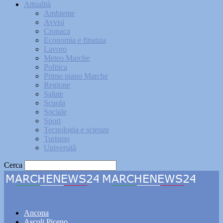
Attualità
Ambiente
Avvisi
Cronaca
Economia e finanza
Lavoro
Meteo Marche
Politica
Primo piano Marche
Regione
Salute
Scuola
Sociale
Sport
Tecnologia e scienze
Turismo
Università
Cerca
Marchenews24
Ancona
Ascoli Piceno