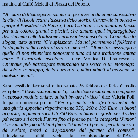
mattina al Caffè Meletti di Piazza del Popolo.
“A causa dell’emergenza sanitaria, per il secondo anno consecutivo
la città di Ascoli vedrà l’assenza dello storico Carnevale in piazza –
spiega il Presidente di Futura, Luca Carboni -. Un amaro in bocca
per tutti coloro, grandi e piccini, che amano quell’impareggiabile
divertimento della tradizione carnascialesca ascolana. Come dice lo
slogan, tutto questo ‘C’è spiazzate’. Ma noi porteremo il folklore e
la simpatia della nostra piazza su internet”. “Il nostro messaggio è
quello di non rinunciare nonostante tutto ad una tradizione amata
come il Carnevale ascolano –
dice Monica Di Francesco -.
Chiunque può partecipare realizzando uno sketch o un monologo,
da solo o in gruppo, della durata di quattro minuti al massimo su
qualsiasi tema”.
Sarà possibile iscriversi entro sabato 26 febbraio e farlo è molto
semplice:
“Basta scansionare il qr code della locandina e compilare
l’apposito modulo online, quindi inviare il video”
dice Valeria Poli.
In palio numerosi premi
: “Per i primi tre classificati decretati da
una giuria apposita (rispettivamente 350, 200 e 100 Euro in buoni
acquisto), il premio social di 350 Euro in buoni acquisto per il video
più votato sui canali Futura fino al premio per la categoria ‘Junior’
riservata alle foto di bimbi fino a 10 anni e ai premi speciali, ancora
da svelare, messi a disposizione dai partner del contest”.
L’iniziativa, infatti, vede la collaborazione dell’Avis,