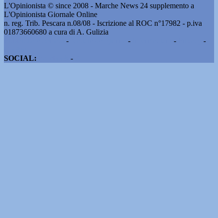
L'Opinionista © since 2008 - Marche News 24 supplemento a
L'Opinionista Giornale Online
n. reg. Trib. Pescara n.08/08 - Iscrizione al ROC n°17982 - p.iva
01873660680 a cura di A. Gulizia
Pubblicità e contatti
-
Notizie del giorno
-
Informazioni
-
Privacy
-
Cookie
SOCIAL:
Facebook
-
X