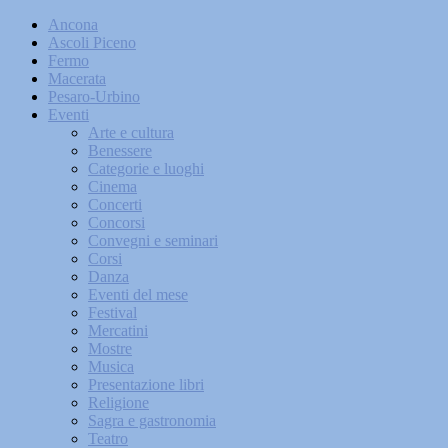
Ancona
Ascoli Piceno
Fermo
Macerata
Pesaro-Urbino
Eventi
Arte e cultura
Benessere
Categorie e luoghi
Cinema
Concerti
Concorsi
Convegni e seminari
Corsi
Danza
Eventi del mese
Festival
Mercatini
Mostre
Musica
Presentazione libri
Religione
Sagra e gastronomia
Teatro