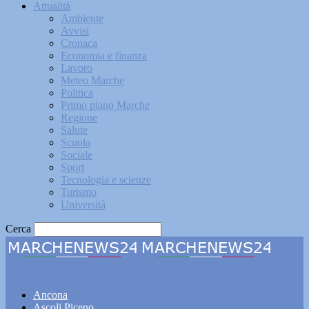
Attualità
Ambiente
Avvisi
Cronaca
Economia e finanza
Lavoro
Meteo Marche
Politica
Primo piano Marche
Regione
Salute
Scuola
Sociale
Sport
Tecnologia e scienze
Turismo
Università
Cerca
Marchenews24
Ancona
Ascoli Piceno