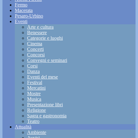
Fermo
Macerata
Pesaro-Urbino
Eventi
Arte e cultura
Benessere
Categorie e luoghi
Cinema
Concerti
Concorsi
Convegni e seminari
Corsi
Danza
Eventi del mese
Festival
Mercatini
Mostre
Musica
Presentazione libri
Religione
Sagra e gastronomia
Teatro
Attualità
Ambiente
Avvisi