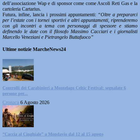
dell’associazione Wap e di sponsor come come Ascoli Reti Gas e la
cartoleria Cartarius.
Futura, infine, lancia i prossimi appuntamenti:
“Oltre a prepararci
per l’estate con i tornei sportivi e altri appuntamenti, riprenderemo
con gli incontri a tema con personaggi di spessore e stiamo
definendo le date con il filosofo Massimo Cacciari e i giornalisti
Marcello Veneziani e Pietrangelo Buttafuoco”
Ultime notizie MarcheNews24
Controlli dei Carabinieri a Montelago Celtic Festival: segnalate 6
persone per...
Cronaca
6 Agosto 2026
“Caccia al Cinghiale” a Mondavio dal 12 al 15 agosto