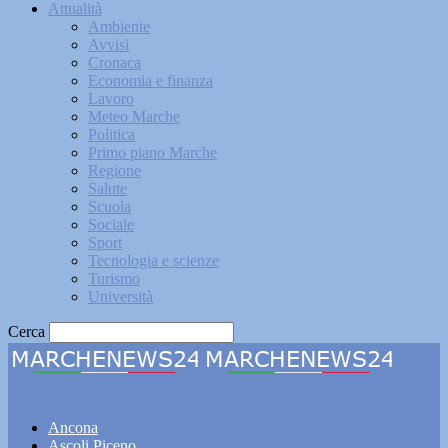
Attualità
Ambiente
Avvisi
Cronaca
Economia e finanza
Lavoro
Meteo Marche
Politica
Primo piano Marche
Regione
Salute
Scuola
Sociale
Sport
Tecnologia e scienze
Turismo
Università
Cerca
Marchenews24
Ancona
Ascoli Piceno