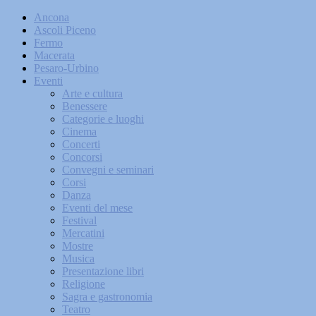
Ancona
Ascoli Piceno
Fermo
Macerata
Pesaro-Urbino
Eventi
Arte e cultura
Benessere
Categorie e luoghi
Cinema
Concerti
Concorsi
Convegni e seminari
Corsi
Danza
Eventi del mese
Festival
Mercatini
Mostre
Musica
Presentazione libri
Religione
Sagra e gastronomia
Teatro