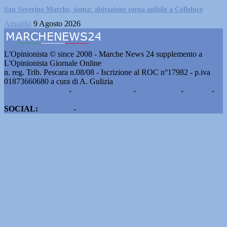
San Severino Marche, sisma: abitazione torna agibile a Colleluce
Attualità
9 Agosto 2026
L'Opinionista © since 2008 - Marche News 24 supplemento a
L'Opinionista Giornale Online
n. reg. Trib. Pescara n.08/08 - Iscrizione al ROC n°17982 - p.iva
01873660680 a cura di A. Gulizia
Pubblicità e contatti
-
Notizie del giorno
-
Informazioni
-
Privacy
-
Cookie
SOCIAL:
Facebook
-
X