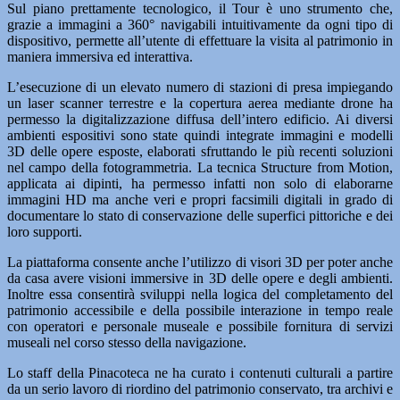
Sul piano prettamente tecnologico, il Tour è uno strumento che,
grazie a immagini a 360° navigabili intuitivamente da ogni tipo di
dispositivo, permette all’utente di effettuare la visita al patrimonio in
maniera immersiva ed interattiva.
L’esecuzione di un elevato numero di stazioni di presa impiegando
un laser scanner terrestre e la copertura aerea mediante drone ha
permesso la digitalizzazione diffusa dell’intero edificio. Ai diversi
ambienti espositivi sono state quindi integrate immagini e modelli
3D delle opere esposte, elaborati sfruttando le più recenti soluzioni
nel campo della fotogrammetria. La tecnica Structure from Motion,
applicata ai dipinti, ha permesso infatti non solo di elaborarne
immagini HD ma anche veri e propri facsimili digitali in grado di
documentare lo stato di conservazione delle superfici pittoriche e dei
loro supporti.
La piattaforma consente anche l’utilizzo di visori 3D per poter anche
da casa avere visioni immersive in 3D delle opere e degli ambienti.
Inoltre essa consentirà sviluppi nella logica del completamento del
patrimonio accessibile e della possibile interazione in tempo reale
con operatori e personale museale e possibile fornitura di servizi
museali nel corso stesso della navigazione.
Lo staff della Pinacoteca ne ha curato i contenuti culturali a partire
da un serio lavoro di riordino del patrimonio conservato, tra archivi e