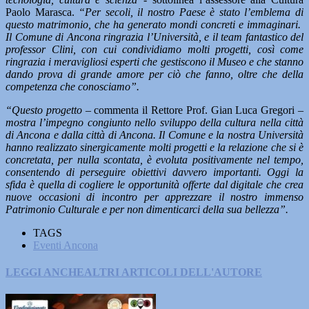
Paolo Marasca.
“Per secoli, il nostro Paese è stato l’emblema di
questo matrimonio, che ha generato mondi concreti e immaginari.
Il Comune di Ancona ringrazia l’Università, e il team fantastico del
professor Clini, con cui condividiamo molti progetti, così come
ringrazia i meravigliosi esperti che gestiscono il Museo e che stanno
dando prova di grande amore per ciò che fanno, oltre che della
competenza che conosciamo”.
“Questo progetto –
commenta il Rettore Prof. Gian Luca Gregori
–
mostra l’impegno congiunto nello sviluppo della cultura nella città
di Ancona e dalla città di Ancona. Il Comune e la nostra Università
hanno realizzato sinergicamente molti progetti e la relazione che si è
concretata, per nulla scontata, è evoluta positivamente nel tempo,
consentendo di perseguire obiettivi davvero importanti. Oggi la
sfida è quella di cogliere le opportunità offerte dal digitale che crea
nuove occasioni di incontro per apprezzare il nostro immenso
Patrimonio Culturale e per non dimenticarci della sua bellezza”.
TAGS
Eventi Ancona
LEGGI ANCHE
ALTRI ARTICOLI DELL'AUTORE