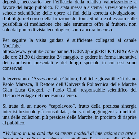
depositi, necessario per l’efficacia della relativa valorizzazione a
favore del largo pubblico. E’ stata messa a sistema la revisione delle
schede scientifiche delle opere ai fini della corretta divulgazione,
d’obbligo nel corso della fruizione del tour. Studio e riflessioni sulle
possibilità di mediazione che tale strumento offre al fruitore, non
solo dal punto di vista tecnologico, sono ancora in corso.
Per seguire la visita guidata è sufficiente collegarsi al canale
YouTube
https://www.youtube.com/channel/UCENdp5qj0xRIJKrOBlXqAHA
alle ore 21,30 di domenica 24 maggio, e godere in forma interattiva
dei capolavori presentati e del luogo speciale in cui essi sono
conservati.
Interverranno l’Assessore alla Cultura, Politiche giovanili e Turismo
Paolo Marasca, Il Rettore dell’Università Politecnica delle Marche
Gian Luca Gregori, e Paolo Clini, responsabile scientifico del
Distori Heritage del medesimo ateneo.
Si tratta di un nuovo “capolavoro”, frutto della preziosa sinergia
inter istituzionale già consolidata, che va ad aggiungersi a quelli di
una delle collezioni più preziose delle Marche, in procinto di riaprire
al pubblico.
“Viviamo in una città che sa creare modelli di interazione tra arte e
tecnologia, cultura e scienza”-
sottolinea l’assessore alla Cultura