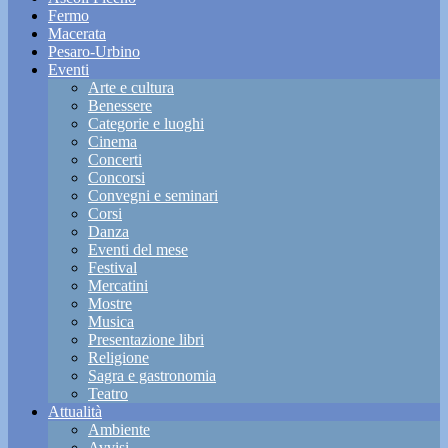
Fermo
Macerata
Pesaro-Urbino
Eventi
Arte e cultura
Benessere
Categorie e luoghi
Cinema
Concerti
Concorsi
Convegni e seminari
Corsi
Danza
Eventi del mese
Festival
Mercatini
Mostre
Musica
Presentazione libri
Religione
Sagra e gastronomia
Teatro
Attualità
Ambiente
Avvisi