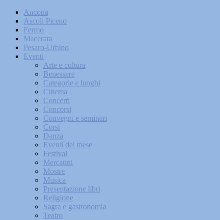
Ancona
Ascoli Piceno
Fermo
Macerata
Pesaro-Urbino
Eventi
Arte e cultura
Benessere
Categorie e luoghi
Cinema
Concerti
Concorsi
Convegni e seminari
Corsi
Danza
Eventi del mese
Festival
Mercatini
Mostre
Musica
Presentazione libri
Religione
Sagra e gastronomia
Teatro