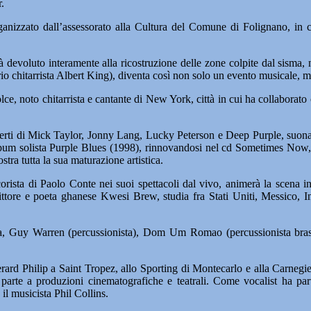
.
ganizzato dall’assessorato alla Cultura del Comune di Folignano, in c
à devoluto interamente alla ricostruzione delle zone colpite dal sisma, n
io chitarrista Albert King), diventa così non solo un evento musicale, ma
ce, noto chitarrista e cantante di New York, città in cui ha collabora
oncerti di Mick Taylor, Jonny Lang, Lucky Peterson e Deep Purple, suon
lbum solista Purple Blues (1998), rinnovandosi nel cd Sometimes Now, da
tra tutta la sua maturazione artistica.
orista di Paolo Conte nei suoi spettacoli dal vivo, animerà la scena 
tore e poeta ghanese Kwesi Brew, studia fra Stati Uniti, Messico, I
isa, Guy Warren (percussionista), Dom Um Romao (percussionista bras
Gerard Philip a Saint Tropez, allo Sporting di Montecarlo e alla Carnegie
o parte a produzioni cinematografiche e teatrali. Come vocalist ha par
il musicista Phil Collins.