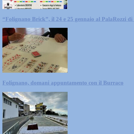
“Folignano Brick”, il 24 e 25 gennaio al PalaRozzi di
Folignano, domani appuntamento con il Burraco