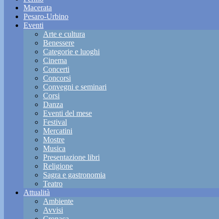
Macerata
Pesaro-Urbino
Eventi
Arte e cultura
Benessere
Categorie e luoghi
Cinema
Concerti
Concorsi
Convegni e seminari
Corsi
Danza
Eventi del mese
Festival
Mercatini
Mostre
Musica
Presentazione libri
Religione
Sagra e gastronomia
Teatro
Attualità
Ambiente
Avvisi
Cronaca