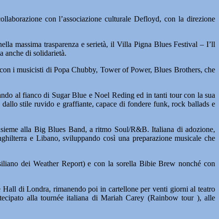
ollaborazione con l’associazione culturale Defloyd, con la direzione
ella massima trasparenza e serietà, il Villa Pigna Blues Festival – I’ll
 anche di solidarietà.
to con i musicisti di Popa Chubby, Tower of Power, Blues Brothers, che
ando al fianco di Sugar Blue e Noel Reding ed in tanti tour con la sua
llo stile ruvido e graffiante, capace di fondere funk, rock ballads e
insieme alla Big Blues Band, a ritmo Soul/R&B. Italiana di adozione,
nghilterra e Libano, sviluppando così una preparazione musicale che
iliano dei Weather Report) e con la sorella Bibie Brew nonché con
 Hall di Londra, rimanendo poi in cartellone per venti giorni al teatro
tecipato alla tournée italiana di Mariah Carey (Rainbow tour ), alle