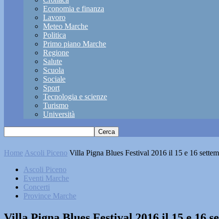
Economia e finanza
Lavoro
Meteo Marche
Politica
Primo piano Marche
Regione
Salute
Scuola
Sociale
Sport
Tecnologia e scienze
Turismo
Università
Home
Ascoli Piceno
Villa Pigna Blues Festival 2016 il 15 e 16 sette
Ascoli Piceno
Eventi Marche
Concerti
Province Marche
Villa Pigna Blues Festival 2016 il 15 e 16 