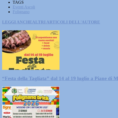
TAGS
Eventi Ascoli
Folignano
LEGGI ANCHE
ALTRI ARTICOLI DELL'AUTORE
“Festa della Tagliata” dal 14 al 19 luglio a Piane di