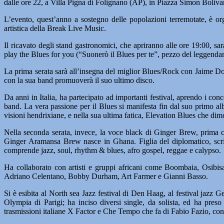
dalle ore 22, a Villa Pigna di Folignano (AP), in Piazza Simon Bolivar
L’evento, quest’anno a sostegno delle popolazioni terremotate, è or
artistica della Break Live Music.
Il ricavato degli stand gastronomici, che apriranno alle ore 19:00, sar
play the Blues for you (“Suonerò il Blues per te”, pezzo del leggendar
La prima serata sarà all’insegna del miglior Blues/Rock con Jaime Dol
con la sua band promuoverà il suo ultimo disco.
Da anni in Italia, ha partecipato ad importanti festival, aprendo i c
band. La vera passione per il Blues si manifesta fin dal suo primo a
visioni hendrixiane, e nella sua ultima fatica, Elevation Blues che dimos
Nella seconda serata, invece, la voce black di Ginger Brew, prima c
Ginger Aramansa Brew nasce in Ghana. Figlia del diplomatico, scrit
comprende jazz, soul, rhythm & blues, afro gospel, reggae e calypso.
Ha collaborato con artisti e gruppi africani come Boombaia, Osib
Adriano Celentano, Bobby Durham, Art Farmer e Gianni Basso.
Si è esibita al North sea Jazz festival di Den Haag, al festival jazz 
Olympia di Parigi; ha inciso diversi single, da solista, ed ha pres
trasmissioni italiane X Factor e Che Tempo che fa di Fabio Fazio, con 