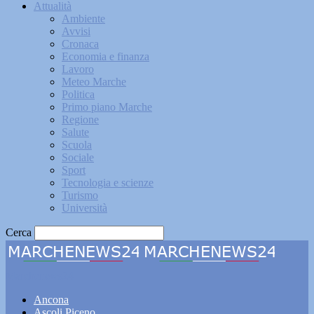
Attualità
Ambiente
Avvisi
Cronaca
Economia e finanza
Lavoro
Meteo Marche
Politica
Primo piano Marche
Regione
Salute
Scuola
Sociale
Sport
Tecnologia e scienze
Turismo
Università
Cerca
Marchenews24
Ancona
Ascoli Piceno