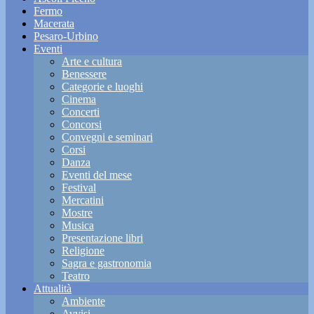
Fermo
Macerata
Pesaro-Urbino
Eventi
Arte e cultura
Benessere
Categorie e luoghi
Cinema
Concerti
Concorsi
Convegni e seminari
Corsi
Danza
Eventi del mese
Festival
Mercatini
Mostre
Musica
Presentazione libri
Religione
Sagra e gastronomia
Teatro
Attualità
Ambiente
Avvisi