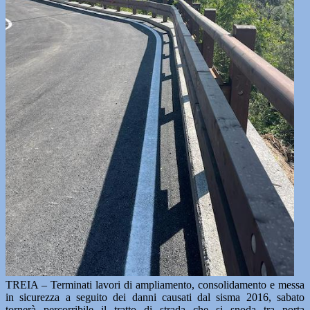
TREIA – Terminati lavori di ampliamento, consolidamento e messa
in sicurezza a seguito dei danni causati dal sisma 2016, sabato
tornerà percorribile il tratto di strada che si snoda tra porta