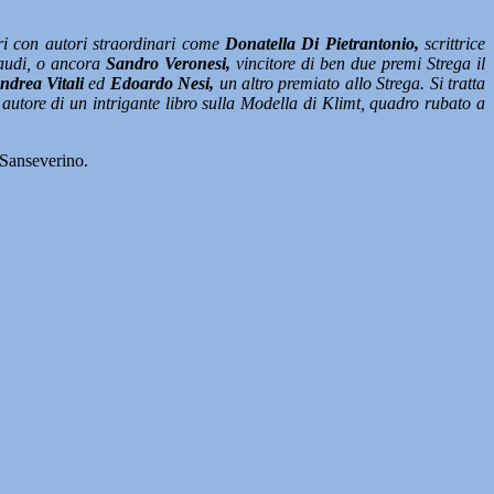
ri con autori straordinari come
Donatella Di Pietrantonio,
scrittrice
naudi, o ancora
Sandro Veronesi,
vincitore di ben due premi Strega il
ndrea Vitali
ed
Edoardo Nesi,
un altro premiato allo Strega. Si tratta
e autore di un intrigante libro sulla Modella di Klimt, quadro rubato a
 Sanseverino.