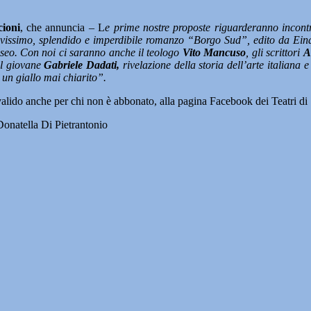
ioni
, che annuncia – L
e prime nostre proposte riguarderanno incont
nuovissimo, splendido e imperdibile romanzo “Borgo Sud”, edito da Ei
eseo. Con noi ci saranno anche il teologo
Vito Mancuso
, gli scrittori
A
 il giovane
Gabriele Dadati,
rivelazione della storia dell’arte italiana 
un giallo mai chiarito”.
è valido anche per chi non è abbonato, alla pagina Facebook dei Teatri di
 Donatella Di Pietrantonio