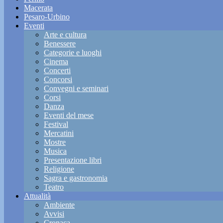
Macerata
Pesaro-Urbino
Eventi
Arte e cultura
Benessere
Categorie e luoghi
Cinema
Concerti
Concorsi
Convegni e seminari
Corsi
Danza
Eventi del mese
Festival
Mercatini
Mostre
Musica
Presentazione libri
Religione
Sagra e gastronomia
Teatro
Attualità
Ambiente
Avvisi
Cronaca