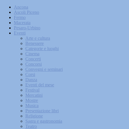
Ancona
Ascoli Piceno
Fermo
Macerata
Pesaro-Urbino
Eventi
Arte e cultura
Benessere
Categorie e luoghi
Cinema
Concerti
Concorsi
Convegni e seminari
Corsi
Danza
Eventi del mese
Festival
Mercatini
Mostre
Musica
Presentazione libri
Religione
Sagra e gastronomia
Teatro