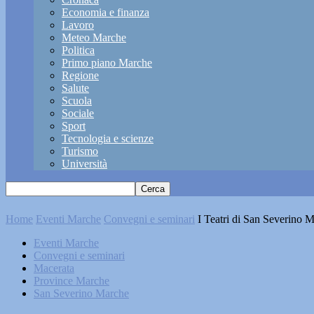
Economia e finanza
Lavoro
Meteo Marche
Politica
Primo piano Marche
Regione
Salute
Scuola
Sociale
Sport
Tecnologia e scienze
Turismo
Università
Home
Eventi Marche
Convegni e seminari
I Teatri di San Severino 
Eventi Marche
Convegni e seminari
Macerata
Province Marche
San Severino Marche