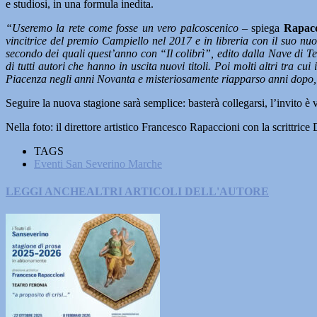
e studiosi, in una formula inedita.
“Useremo la rete come fosse un vero palcoscenico
– spiega
Rapacc
vincitrice del premio Campiello nel 2017 e in libreria con il suo 
secondo dei quali quest’anno con “Il colibrì”, edito dalla Nave di T
di tutti autori che hanno in uscita nuovi titoli. Poi molti altri tra cui
Piacenza negli anni Novanta e misteriosamente riapparso anni dopo, 
Seguire la nuova stagione sarà semplice: basterà collegarsi, l’invito 
Nella foto: il direttore artistico Francesco Rapaccioni con la scrittrice
TAGS
Eventi San Severino Marche
LEGGI ANCHE
ALTRI ARTICOLI DELL'AUTORE