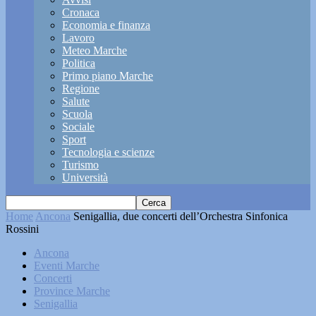
Cronaca
Economia e finanza
Lavoro
Meteo Marche
Politica
Primo piano Marche
Regione
Salute
Scuola
Sociale
Sport
Tecnologia e scienze
Turismo
Università
Home
Ancona
Senigallia, due concerti dell’Orchestra Sinfonica
Rossini
Ancona
Eventi Marche
Concerti
Province Marche
Senigallia