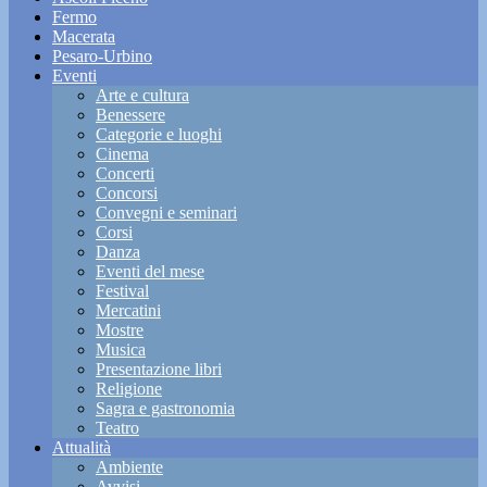
Fermo
Macerata
Pesaro-Urbino
Eventi
Arte e cultura
Benessere
Categorie e luoghi
Cinema
Concerti
Concorsi
Convegni e seminari
Corsi
Danza
Eventi del mese
Festival
Mercatini
Mostre
Musica
Presentazione libri
Religione
Sagra e gastronomia
Teatro
Attualità
Ambiente
Avvisi