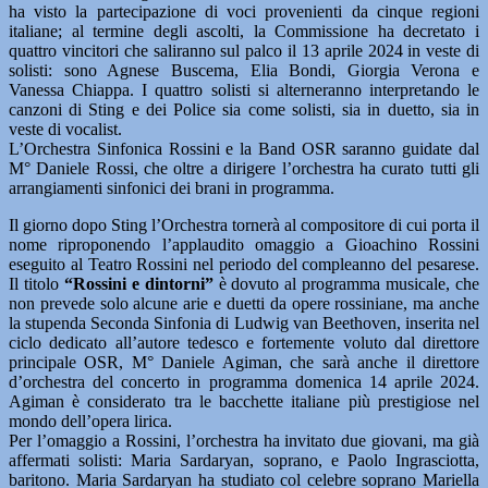
ha visto la partecipazione di voci provenienti da cinque regioni
italiane; al termine degli ascolti, la Commissione ha decretato i
quattro vincitori che saliranno sul palco il 13 aprile 2024 in veste di
solisti: sono Agnese Buscema, Elia Bondi, Giorgia Verona e
Vanessa Chiappa. I quattro solisti si alterneranno interpretando le
canzoni di Sting e dei Police sia come solisti, sia in duetto, sia in
veste di vocalist.
L’Orchestra Sinfonica Rossini e la Band OSR saranno guidate dal
M° Daniele Rossi, che oltre a dirigere l’orchestra ha curato tutti gli
arrangiamenti sinfonici dei brani in programma.
Il giorno dopo Sting l’Orchestra tornerà al compositore di cui porta il
nome riproponendo l’applaudito omaggio a Gioachino Rossini
eseguito al Teatro Rossini nel periodo del compleanno del pesarese.
Il titolo
“Rossini e dintorni”
è dovuto al programma musicale, che
non prevede solo alcune arie e duetti da opere rossiniane, ma anche
la stupenda Seconda Sinfonia di Ludwig van Beethoven, inserita nel
ciclo dedicato all’autore tedesco e fortemente voluto dal direttore
principale OSR, M° Daniele Agiman, che sarà anche il direttore
d’orchestra del concerto in programma domenica 14 aprile 2024.
Agiman è considerato tra le bacchette italiane più prestigiose nel
mondo dell’opera lirica.
Per l’omaggio a Rossini, l’orchestra ha invitato due giovani, ma già
affermati solisti: Maria Sardaryan, soprano, e Paolo Ingrasciotta,
baritono. Maria Sardaryan ha studiato col celebre soprano Mariella