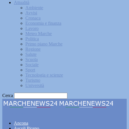
Attualità
Ambiente
Avvisi
Cronaca
Economia e finanza
Lavoro
Meteo Marche
Politica
Primo piano Marche
Regione
Salute
Scuola
Sociale
Sport
Tecnologia e scienze
Turismo
Università
Cerca
Marchenews24
Ancona
Ascoli Piceno