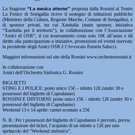
La Stagione
“La musica attorno”
proposta dalla Rossini al Teatro
La Fenice di Senigallia riceve il sostegno di istituzioni pubbliche
(Ministero della Cultura, Regione Marche, Comune di Senigallia), e
di sponsor privati, tra cui Xanitalia (main sponsor, iniziativa
“Xanitalia per il territorio”), in collaborazione con l’Associazione
“Amici di OSR”, il cui tesseramento costa solo 10€ all’anno e dà
diritto alla partecipazione a iniziative, promozioni ed eventi riservati;
la presidente degli Amici OSR è l’Avvocato Pamela Salucci.
Maggiori informazioni sul sito della Rossini www.orchestrarossini.it
In collaborazione con
Amici dell’Orchestra Sinfonica G. Rossini
BIGLIETTI
STING E I POLICE: posto unico 15€ – ridotto 12€ (under 30 e
possessori del biglietto di Capodanno)
ROSSINI E DINTORNI: posto unico 15€ – ridotto 12€ (under 30 e
possessori del biglietto di Capodanno)
Weekend 13 e 14 aprile: carnet scontato a 25€
N. B.: Per i possessori del biglietto di Capodanno è previsto, previa
presentazione del ticket, l’acquisto di un ridotto a 12€ per uno
spettacolo del “Weekend sinfonico”.