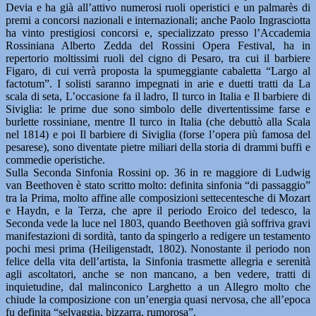
Devia e ha già all’attivo numerosi ruoli operistici e un palmarès di
premi a concorsi nazionali e internazionali; anche Paolo Ingrasciotta
ha vinto prestigiosi concorsi e, specializzato presso l’Accademia
Rossiniana Alberto Zedda del Rossini Opera Festival, ha in
repertorio moltissimi ruoli del cigno di Pesaro, tra cui il barbiere
Figaro, di cui verrà proposta la spumeggiante cabaletta “Largo al
factotum”. I solisti saranno impegnati in arie e duetti tratti da La
scala di seta, L’occasione fa il ladro, Il turco in Italia e Il barbiere di
Siviglia: le prime due sono simbolo delle divertentissime farse e
burlette rossiniane, mentre Il turco in Italia (che debuttò alla Scala
nel 1814) e poi Il barbiere di Siviglia (forse l’opera più famosa del
pesarese), sono diventate pietre miliari della storia di drammi buffi e
commedie operistiche.
Sulla Seconda Sinfonia Rossini op. 36 in re maggiore di Ludwig
van Beethoven è stato scritto molto: definita sinfonia “di passaggio”
tra la Prima, molto affine alle composizioni settecentesche di Mozart
e Haydn, e la Terza, che apre il periodo Eroico del tedesco, la
Seconda vede la luce nel 1803, quando Beethoven già soffriva gravi
manifestazioni di sordità, tanto da spingerlo a redigere un testamento
pochi mesi prima (Heiligenstadt, 1802). Nonostante il periodo non
felice della vita dell’artista, la Sinfonia trasmette allegria e serenità
agli ascoltatori, anche se non mancano, a ben vedere, tratti di
inquietudine, dal malinconico Larghetto a un Allegro molto che
chiude la composizione con un’energia quasi nervosa, che all’epoca
fu definita “selvaggia, bizzarra, rumorosa”.