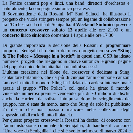
La Fenice cantanti pop e lirici, una band, direttori d’orchestra e,
naturalmente, la compagine sinfonica pesarese.
Il Sovrintendente della Rossini, M° Saul Salucci, ha illustrato il
progetto che vuole stringere sempre più un legame di collaborazione
tra l’Orchestra e la città di Senigallia:
il Weekend Sinfonico
prevede
un
concerto crossover sabato 13 aprile
alle ore 21.00 e un
concerto lirico sinfonico
domenica 14 aprile alle ore 17.30.
Di grande importanza la decisione della Rossini di programmare
proprio a Senigallia il debutto del nuovo progetto crossover
“Sting
& The Police – Message in a bottle”
: in questi anni OSR ha ideato
numerosi progetti che rileggono in chiave sinfonica le grandi pagine
del pop, riscuotendo in tutta Italia unanimi successi.
L’ultima creazione nel filone dei crossover è dedicata a Sting,
cantautore britannico, che da più di cinquant’anni compone canzoni
famose in tutto il mondo. Sting ha iniziato la carriera internazionale
grazie al gruppo “The Police”, col quale ha girato il mondo,
vincendo numerosi premi e vendendo più di 70 milioni di dischi:
anche la carriera da solista, intrapresa dopo lo scioglimento del
gruppo, non è stata da meno, tanto che Sting da solo ha pubblicato
25 dischi che non possono mancare nelle collezioni degli
appassionati di rock di tutto il pianeta.
Per questo progetto crossover la Rossini ha deciso, di concerto con
l’amministrazione comunale di Senigallia, di bandire il concorso
“Una voce da Senigallia”, che si è svolto nel mese di marzo 2024 e