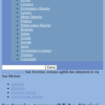
Cronaca
Economia e finanza
Lavoro
Meteo Marche
Politica
Primo piano Marche
Regione
Salute
Scuola
Sociale
Sport
Tecnologia e scienze
Turismo
Università
Home
Attualità
San Severino, tornano agibili due abitazioni in via
San Michele
Attualità
Macerata
Province Marche
San Severino Marche