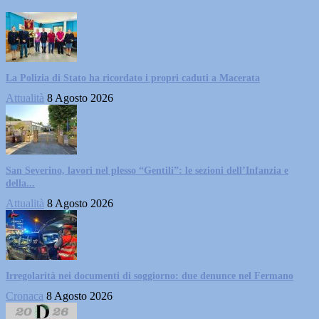
La Polizia di Stato ha ricordato i propri caduti a Macerata
Attualità
8 Agosto 2026
San Severino, lavori nel plesso “Gentili”: le sezioni dell’Infanzia e
della...
Attualità
8 Agosto 2026
Irregolarità nei documenti di soggiorno: due denunce nel Fermano
Cronaca
8 Agosto 2026