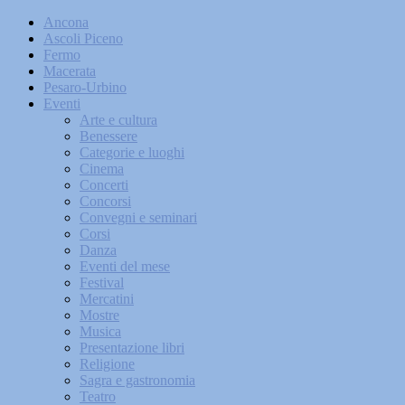
Ancona
Ascoli Piceno
Fermo
Macerata
Pesaro-Urbino
Eventi
Arte e cultura
Benessere
Categorie e luoghi
Cinema
Concerti
Concorsi
Convegni e seminari
Corsi
Danza
Eventi del mese
Festival
Mercatini
Mostre
Musica
Presentazione libri
Religione
Sagra e gastronomia
Teatro