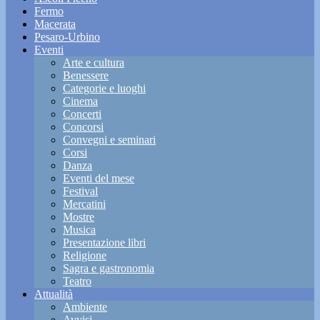
Fermo
Macerata
Pesaro-Urbino
Eventi
Arte e cultura
Benessere
Categorie e luoghi
Cinema
Concerti
Concorsi
Convegni e seminari
Corsi
Danza
Eventi del mese
Festival
Mercatini
Mostre
Musica
Presentazione libri
Religione
Sagra e gastronomia
Teatro
Attualità
Ambiente
Avvisi