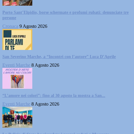
Porto Sant’Elpidio, borse schermate e profumi rubati: denunciate tre
persone
Cronaca
9 Agosto 2026
San Severino Marche, a “Incontri con l’autore” Luca D’Aprile
Eventi Marche
8 Agosto 2026
“L’amore nei colori”: fino al 30 agosto la mostra a San...
Eventi Marche
8 Agosto 2026