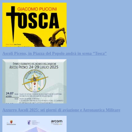
Ascoli Piceno, in Piazza del Popolo andrà in scena “Tosca”
Azzurro Ascoli 2025: sei giorni di aviazione e Aeronautica Militare