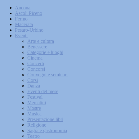
Ancona
Ascoli Piceno
Fermo
Macerata
Pesaro-Urbino
Eventi
Arte e cultura
Benessere
Categorie e luoghi
Cinema
Concerti
Concorsi
Convegni e seminari
Corsi
Danza
Eventi del mese
Festival
Mercatini
Mostre
Musica
Presentazione libri
Religione
Sagra e gastronomia
Teatro