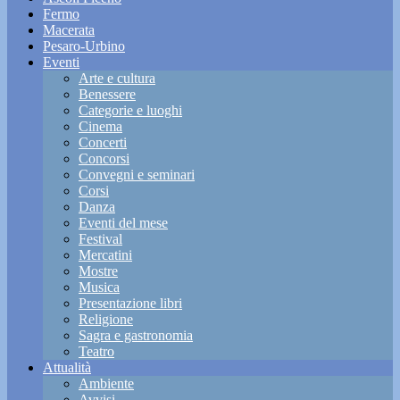
Fermo
Macerata
Pesaro-Urbino
Eventi
Arte e cultura
Benessere
Categorie e luoghi
Cinema
Concerti
Concorsi
Convegni e seminari
Corsi
Danza
Eventi del mese
Festival
Mercatini
Mostre
Musica
Presentazione libri
Religione
Sagra e gastronomia
Teatro
Attualità
Ambiente
Avvisi