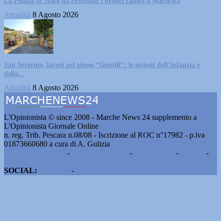
La Polizia di Stato ha ricordato i propri caduti a Macerata
Attualità
8 Agosto 2026
San Severino, lavori nel plesso “Gentili”: le sezioni dell’Infanzia e
della...
Attualità
8 Agosto 2026
L'Opinionista © since 2008 - Marche News 24 supplemento a
L'Opinionista Giornale Online
n. reg. Trib. Pescara n.08/08 - Iscrizione al ROC n°17982 - p.iva
01873660680 a cura di A. Gulizia
Pubblicità e contatti
-
Notizie del giorno
-
Informazioni
-
Privacy
-
Cookie
SOCIAL:
Facebook
-
X