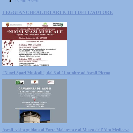
Eventi Ascoli
LEGGI ANCHE
ALTRI ARTICOLI DELL'AUTORE
“Nuovi Spazi Musicali”, dal 3 al 21 ottobre ad Ascoli Piceno
Ascoli, visita guidata al Forte Malatesta e al Museo dell’Alto Medioevo