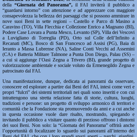
della
“Giornata del Panorama”,
il FAI inviterà il pubblico a
“guardarsi intorno” con attenzione e ad apprezzare con maggiore
consapevolezza la bellezza dei paesaggi che si possono ammirare in
nove suoi Beni in sette regioni – Castello e Parco di Masino a
Caravino (TO), Villa Flecchia e Collezione Enrico a Magnano (BI),
Podere Case Lovara a Punta Mesco, Levanto (SP), Villa dei Vescovi
a Luvigliano di Torreglia (PD), Orto sul Colle dell’Infinito a
Recanati (MC), Bosco di San Francesco ad Assisi (PG), Baia di
Ieranto a Massa Lubrense (NA), Saline Conti Vecchi ad Assemini
(CA) e Batteria Militare Talmone a Punta Don Diego, Palau (SS) –
a cui si aggiunge l’Oasi Zegna a Trivero (BI), grande progetto di
valorizzazione ambientale e sociale voluto da Ermenegildo Zegna e
patrocinato dal FAI.
Una manifestazione, dunque, dedicata ai panorami da osservare,
conoscere ed esplorare a partire dai Beni del FAI, intesi come veri e
propri “fulcri” dei sistemi territoriali nei quali sono inseriti e con cui
intrattengono una stretta relazione fatta di storie, cultura, luoghi,
tradizioni e persone: un progetto di sviluppo armonico di territori e
comunità che la Fondazione sta promuovendo da anni e a cui anche
in questa occasione vuole dare risalto, mostrando, spiegando e
invitando il pubblico a visitare quanto di prezioso offrono i dintorni
dei suoi Beni. Non solo: la “Giornata del Panorama” offrirà anche
l’opportunità di focalizzare lo sguardo sui panorami all’interno dei
Beni del FAI, che con i loro grandi spazi aperti – parchi, giardini,