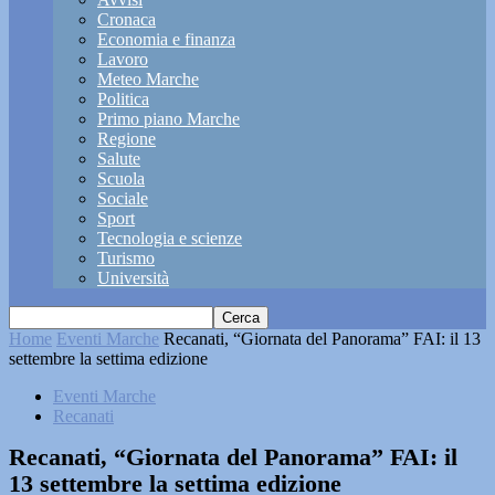
Cronaca
Economia e finanza
Lavoro
Meteo Marche
Politica
Primo piano Marche
Regione
Salute
Scuola
Sociale
Sport
Tecnologia e scienze
Turismo
Università
Home
Eventi Marche
Recanati, “Giornata del Panorama” FAI: il 13
settembre la settima edizione
Eventi Marche
Recanati
Recanati, “Giornata del Panorama” FAI: il
13 settembre la settima edizione