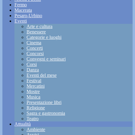
Fermo
Macerata
Pesaro-Urbino
Eventi
Arte e cultura
Benessere
Categorie e luoghi
Cinema
Concerti
Concorsi
Convegni e seminari
Corsi
Danza
Eventi del mese
Festival
Mercatini
Mostre
Musica
Presentazione libri
Religione
Sagra e gastronomia
Teatro
Attualità
Ambiente
Avvisi