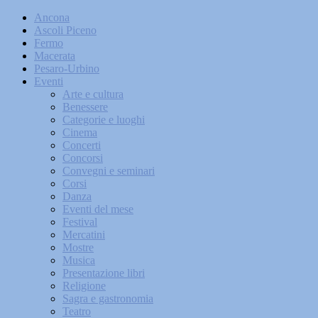
Ancona
Ascoli Piceno
Fermo
Macerata
Pesaro-Urbino
Eventi
Arte e cultura
Benessere
Categorie e luoghi
Cinema
Concerti
Concorsi
Convegni e seminari
Corsi
Danza
Eventi del mese
Festival
Mercatini
Mostre
Musica
Presentazione libri
Religione
Sagra e gastronomia
Teatro