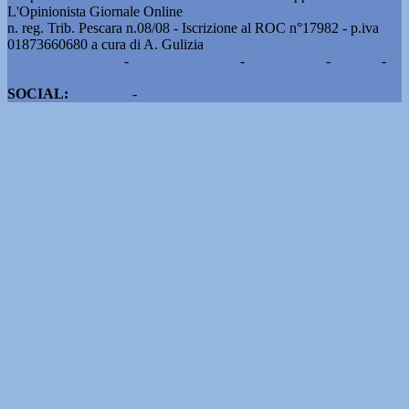
L'Opinionista Giornale Online
n. reg. Trib. Pescara n.08/08 - Iscrizione al ROC n°17982 - p.iva
01873660680 a cura di A. Gulizia
Pubblicità e contatti
-
Notizie del giorno
-
Informazioni
-
Privacy
-
Cookie
SOCIAL:
Facebook
-
X