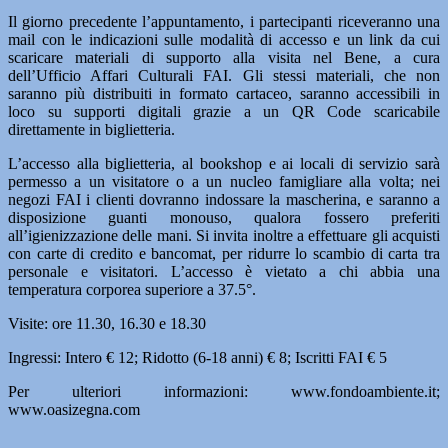
Il giorno precedente l’appuntamento, i partecipanti riceveranno una
mail con le indicazioni sulle modalità di accesso e un link da cui
scaricare materiali di supporto alla visita nel Bene, a cura
dell’Ufficio Affari Culturali FAI. Gli stessi materiali, che non
saranno più distribuiti in formato cartaceo, saranno accessibili in
loco su supporti digitali grazie a un QR Code scaricabile
direttamente in biglietteria.
L’accesso alla biglietteria, al bookshop e ai locali di servizio sarà
permesso a un visitatore o a un nucleo famigliare alla volta; nei
negozi FAI i clienti dovranno indossare la mascherina, e saranno a
disposizione guanti monouso, qualora fossero preferiti
all’igienizzazione delle mani. Si invita inoltre a effettuare gli acquisti
con carte di credito e bancomat, per ridurre lo scambio di carta tra
personale e visitatori. L’accesso è vietato a chi abbia una
temperatura corporea superiore a 37.5°.
Visite: ore 11.30, 16.30 e 18.30
Ingressi: Intero € 12; Ridotto (6-18 anni) € 8; Iscritti FAI € 5
Per ulteriori informazioni: www.fondoambiente.it;
www.oasizegna.com