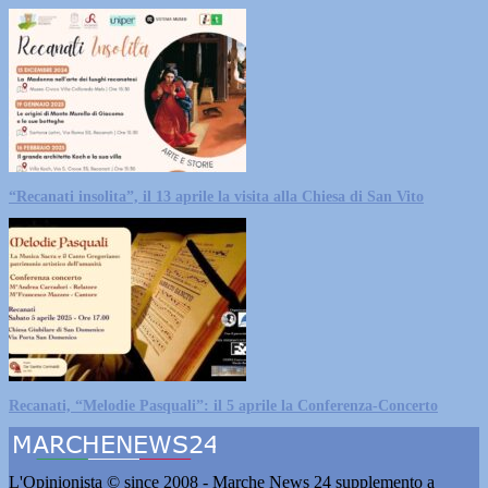
“Recanati insolita”, il 13 aprile la visita alla Chiesa di San Vito
Recanati, “Melodie Pasquali”: il 5 aprile la Conferenza-Concerto
L'Opinionista © since 2008 - Marche News 24 supplemento a