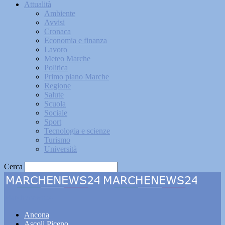
Attualità
Ambiente
Avvisi
Cronaca
Economia e finanza
Lavoro
Meteo Marche
Politica
Primo piano Marche
Regione
Salute
Scuola
Sociale
Sport
Tecnologia e scienze
Turismo
Università
Cerca
Marchenews24
Ancona
Ascoli Piceno