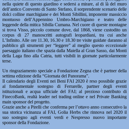
nella quiete di questo giardino e sedersi a mirare, al di là del muro
dell’antico Convento di Santo Stefano, il sorprendente scenario delle
dolci colline marchigiane e dei Monti Sibillini, imponente massiccio
montuoso dell’Appennino Umbro-Marchigiano e teatro delle
leggende della mitica Sibilla Cumana. Nel cuore di queste montagne
si trova Visso, piccolo comune dove, dal 1868, viene custodito un
corpus di 27 manoscritti autografi leopardiani, tra cui anche
L’Infinito. Alle ore 11.30, 16.30 e 18.30 tre visite guidate daranno al
pubblico gli strumenti per “leggere” al meglio questo eccezionale
paesaggio italiano che spazia dalla Maiella al Gran Sasso, dai Monti
della Laga fino alla Catria, tutti visibili in giornate particolarmente
terse.
Un ringraziamento speciale a Fondazione Zegna che è partner della
settima edizione della “Giornata del Panorama”.
Il calendario degli Eventi nei Beni FAI 2020 è reso possibile grazie
al fondamentale sostegno di Ferrarelle, partner degli eventi
istituzionali e acqua ufficiale del FAI; al prezioso contributo di
FinecoBank, realtà leader nel trading online e nel Private Banking
main sponsor del progetto.
Grazie anche a Pirelli che conferma per l’ottavo anno consecutivo la
sua storica vicinanza al FAI, Golia Herbs che rinnova nel 2020 il
suo sostegno agli eventi verdi e Nespresso nuovo importante
sponsor della Fondazione.