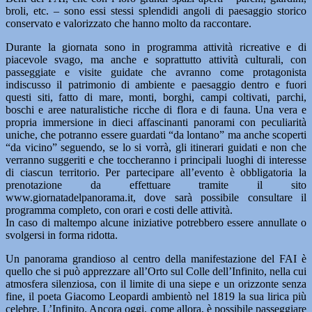
broli, etc. – sono essi stessi splendidi angoli di paesaggio storico
conservato e valorizzato che hanno molto da raccontare.
Durante la giornata sono in programma attività ricreative e di
piacevole svago, ma anche e soprattutto attività culturali, con
passeggiate e visite guidate che avranno come protagonista
indiscusso il patrimonio di ambiente e paesaggio dentro e fuori
questi siti, fatto di mare, monti, borghi, campi coltivati, parchi,
boschi e aree naturalistiche ricche di flora e di fauna. Una vera e
propria immersione in dieci affascinanti panorami con peculiarità
uniche, che potranno essere guardati “da lontano” ma anche scoperti
“da vicino” seguendo, se lo si vorrà, gli itinerari guidati e non che
verranno suggeriti e che toccheranno i principali luoghi di interesse
di ciascun territorio. Per partecipare all’evento è obbligatoria la
prenotazione da effettuare tramite il sito
www.giornatadelpanorama.it, dove sarà possibile consultare il
programma completo, con orari e costi delle attività.
In caso di maltempo alcune iniziative potrebbero essere annullate o
svolgersi in forma ridotta.
Un panorama grandioso al centro della manifestazione del FAI è
quello che si può apprezzare all’Orto sul Colle dell’Infinito, nella cui
atmosfera silenziosa, con il limite di una siepe e un orizzonte senza
fine, il poeta Giacomo Leopardi ambientò nel 1819 la sua lirica più
celebre, L’Infinito. Ancora oggi, come allora, è possibile passeggiare