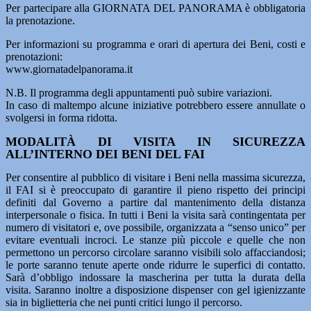
Per partecipare alla GIORNATA DEL PANORAMA è obbligatoria
la prenotazione.
Per informazioni su programma e orari di apertura dei Beni, costi e
prenotazioni:
www.giornatadelpanorama.it
N.B. Il programma degli appuntamenti può subire variazioni.
In caso di maltempo alcune iniziative potrebbero essere annullate o
svolgersi in forma ridotta.
MODALITÀ DI VISITA IN SICUREZZA
ALL’INTERNO DEI BENI DEL FAI
Per consentire al pubblico di visitare i Beni nella massima sicurezza,
il FAI si è preoccupato di garantire il pieno rispetto dei principi
definiti dal Governo a partire dal mantenimento della distanza
interpersonale o fisica. In tutti i Beni la visita sarà contingentata per
numero di visitatori e, ove possibile, organizzata a “senso unico” per
evitare eventuali incroci. Le stanze più piccole e quelle che non
permettono un percorso circolare saranno visibili solo affacciandosi;
le porte saranno tenute aperte onde ridurre le superfici di contatto.
Sarà d’obbligo indossare la mascherina per tutta la durata della
visita. Saranno inoltre a disposizione dispenser con gel igienizzante
sia in biglietteria che nei punti critici lungo il percorso.