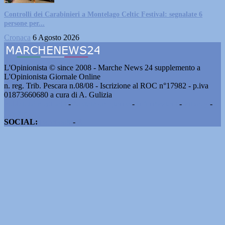
Controlli dei Carabinieri a Montelago Celtic Festival: segnalate 6
persone per...
Cronaca
6 Agosto 2026
L'Opinionista © since 2008 - Marche News 24 supplemento a
L'Opinionista Giornale Online
n. reg. Trib. Pescara n.08/08 - Iscrizione al ROC n°17982 - p.iva
01873660680 a cura di A. Gulizia
Pubblicità e contatti
-
Notizie del giorno
-
Informazioni
-
Privacy
-
Cookie
SOCIAL:
Facebook
-
X