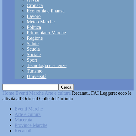
Cronaca
Economia e finanza
Lavoro
Meteo Marche
Politica
Primo piano Marche
Regione
Salute
Scuola
Sociale
Sport
Tecnologia e scienze
Turismo
Università
Home
Eventi Marche
Arte e cultura
Recanati, FAI Leggere: ecco le
attività all’Orto sul Colle dell’Infinito
Eventi Marche
Arte e cultura
Macerata
Province Marche
Recanati