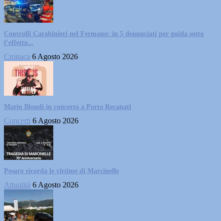
Controlli Carabinieri nel Fermano: in 5 denunciati per guida sotto
l’effetto...
Cronaca
6 Agosto 2026
Mario Biondi in concerto a Porto Recanati
Concerti
6 Agosto 2026
Pesaro ricorda le vittime di Marcinelle
Attualità
6 Agosto 2026