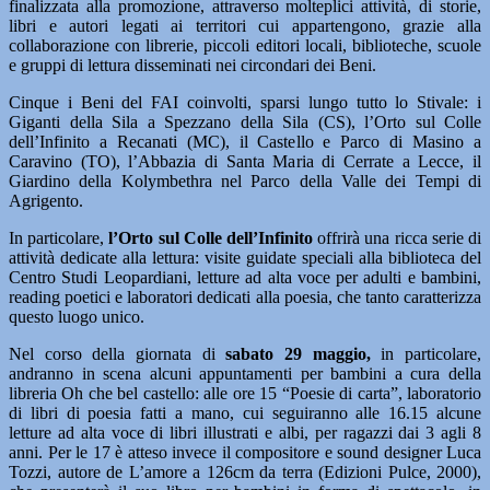
finalizzata alla promozione, attraverso molteplici attività, di storie,
libri e autori legati ai territori cui appartengono, grazie alla
collaborazione con librerie, piccoli editori locali, biblioteche, scuole
e gruppi di lettura disseminati nei circondari dei Beni.
Cinque i Beni del FAI coinvolti, sparsi lungo tutto lo Stivale: i
Giganti della Sila a Spezzano della Sila (CS), l’Orto sul Colle
dell’Infinito a Recanati (MC), il Castello e Parco di Masino a
Caravino (TO), l’Abbazia di Santa Maria di Cerrate a Lecce, il
Giardino della Kolymbethra nel Parco della Valle dei Tempi di
Agrigento.
In particolare,
l’Orto sul Colle dell’Infinito
offrirà una ricca serie di
attività dedicate alla lettura: visite guidate speciali alla biblioteca del
Centro Studi Leopardiani, letture ad alta voce per adulti e bambini,
reading poetici e laboratori dedicati alla poesia, che tanto caratterizza
questo luogo unico.
Nel corso della giornata di
sabato 29 maggio,
in particolare,
andranno in scena alcuni appuntamenti per bambini a cura della
libreria Oh che bel castello: alle ore 15 “Poesie di carta”, laboratorio
di libri di poesia fatti a mano, cui seguiranno alle 16.15 alcune
letture ad alta voce di libri illustrati e albi, per ragazzi dai 3 agli 8
anni. Per le 17 è atteso invece il compositore e sound designer Luca
Tozzi, autore de L’amore a 126cm da terra (Edizioni Pulce, 2000),