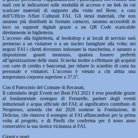
mail con le indicazioni sulle modalità di accesso e un link da cui
scaricare materiali di supporto alla visita nel Bene, a cura
dell’Ufficio Affari Culturali FAI. Gli stessi materiali, che non
saranno più distribuiti in formato cartaceo, saranno accessibili in
loco su supporti digitali grazie a un QR Code scaricabile
direttamente in biglietteria.
L’accesso alla biglietteria, al bookshop e ai locali di servizio sarà
permesso a un visitatore o a un nucleo famigliare alla volta; nei
negozi FAI i clienti dovranno indossare la mascherina, e saranno a
disposizione guanti monouso, qualora fossero preferiti
all’igienizzazione delle mani. Si invita inoltre a effettuare gli acquisti
con carte di credito e bancomat, per ridurre lo scambio di carta tra
personale e visitatori. L’accesso è vietato a chi abbia una
temperatura corporea superiore a 37.5°.
Con il Patrocinio del Comune di Recanati.
Il calendario degli Eventi nei Beni FAI 2021 è reso possibile grazie
al fondamentale sostegno di Ferrarelle, partner degli eventi
istituzionali e acqua ufficiale del FAI; al significativo contributo di
Nespresso, azienda che dal 2020 sostiene la Fondazione, di
Delicius, che rinnova il sostegno al FAI affiancandosi per la prima
volta al progetto, e di Pirelli che conferma per il nono anno
consecutivo la sua storica vicinanza al FAI.
Giorni e orari: