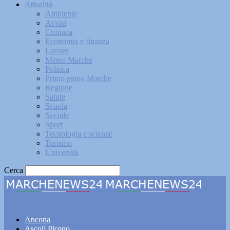
Attualità
Ambiente
Avvisi
Cronaca
Economia e finanza
Lavoro
Meteo Marche
Politica
Primo piano Marche
Regione
Salute
Scuola
Sociale
Sport
Tecnologia e scienze
Turismo
Università
Cerca
Marchenews24
Ancona
Ascoli Piceno