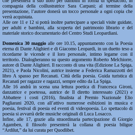
che presenterà il suo libro per bambini in forma di spettacolo, in
compagnia della coillustratrice Sara Carpani; al termine della
presentazione, l’autore donerà un tocco personale a ogni copia che
verrà acquistata.
Alle ore 11 e 12 si potrà inoltre partecipare a speciali visite guidate,
per adulti e bambini, alla scoperta del patrimonio librario e del
materiale storico documentario del Centro Studi Leopardiani.
Domenica 30 maggio
alle ore 10.15, appuntamento con la Poesia
eterna di Dante Alighieri e di Giacomo Leopardi, in un duetto teso a
ricordarne le vicende e il loro personale, intimo legame con il
territorio. Dialogheranno su questo argomento Roberto Melchiorre,
autore di Dante Alighieri. Il racconto di una vita (Edizione La Spiga,
2021), e Paola Nicolini, autrice insieme a Federica Ramazzotti del
libro A spasso per Recanati. Città della poesia. Guida turistica di
Recanati per ragazze e ragazzi, sempre edito da La Spiga.
Alle 16 andrà in scena una lettura poetica di Francesca Gironi,
danzatrice e poetessa, autrice de Il diretto interessato (2021) e
Abbattere i costi (2016), finalista al Premio Nazionale Elio
Pagliarani 2020, con all’attivo numerose esibizioni in musica e
poesia, festival di poesia ed eventi di videopoesia. Lo spettacolo di
poesia si avvarrà delle musiche originali di Luca Losacco.
Infine, alle 17, grazie alla straordinaria partecipazione di Giorgio
Agamben, il filosofo presenterà la collana di poesia biligue
“Ardilut,” da lui curata per Quodlibet.