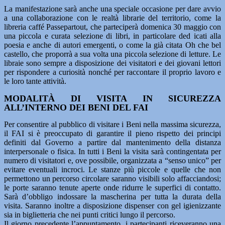
La manifestazione sarà anche una speciale occasione per dare avvio
a una collaborazione con le realtà librarie del territorio, come la
libreria caffé Passepartout, che parteciperà domenica 30 maggio con
una piccola e curata selezione di libri, in particolare ded icati alla
poesia e anche di autori emergenti, o come la già citata Oh che bel
castello, che proporrà a sua volta una piccola selezione di letture. Le
libraie sono sempre a disposizione dei visitatori e dei giovani lettori
per rispondere a curiosità nonché per raccontare il proprio lavoro e
le loro tante attività.
MODALITÀ DI VISITA IN SICUREZZA
ALL’INTERNO DEI BENI DEL FAI
Per consentire al pubblico di visitare i Beni nella massima sicurezza,
il FAI si è preoccupato di garantire il pieno rispetto dei principi
definiti dal Governo a partire dal mantenimento della distanza
interpersonale o fisica. In tutti i Beni la visita sarà contingentata per
numero di visitatori e, ove possibile, organizzata a “senso unico” per
evitare eventuali incroci. Le stanze più piccole e quelle che non
permettono un percorso circolare saranno visibili solo affacciandosi;
le porte saranno tenute aperte onde ridurre le superfici di contatto.
Sarà d’obbligo indossare la mascherina per tutta la durata della
visita. Saranno inoltre a disposizione dispenser con gel igienizzante
sia in biglietteria che nei punti critici lungo il percorso.
Il giorno precedente l’appuntamento, i partecipanti riceveranno una