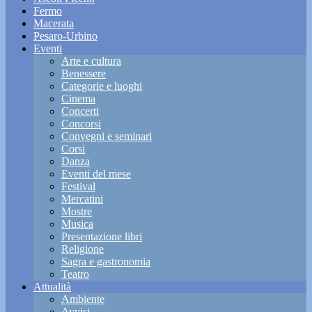
Fermo
Macerata
Pesaro-Urbino
Eventi
Arte e cultura
Benessere
Categorie e luoghi
Cinema
Concerti
Concorsi
Convegni e seminari
Corsi
Danza
Eventi del mese
Festival
Mercatini
Mostre
Musica
Presentazione libri
Religione
Sagra e gastronomia
Teatro
Attualità
Ambiente
Avvisi