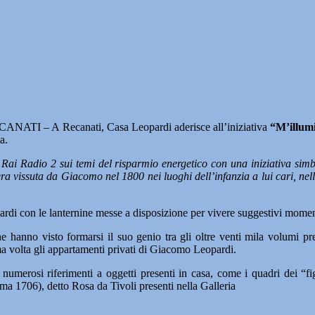
ANATI – A Recanati, Casa Leopardi aderisce all’iniziativa
“M’illum
a.
 e Rai Radio 2 sui temi del risparmio energetico con una iniziativa si
era vissuta da Giacomo nel 1800 nei luoghi dell’infanzia a lui cari, nel
ardi con le lanternine messe a disposizione per vivere suggestivi momen
che hanno visto formarsi il suo genio tra gli oltre venti mila volumi p
ima volta gli appartamenti privati di Giacomo Leopardi.
umerosi riferimenti a oggetti presenti in casa, come i quadri dei “figu
ma 1706), detto Rosa da Tivoli presenti nella Galleria