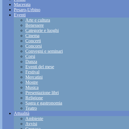
Macerata
Pesaro-Urbino
Eventi
Arte e cultura
Benessere
Categorie e luoghi
Cinema
Concerti
Concorsi
Convegni e seminari
Corsi
Danza
Eventi del mese
Festival
Mercatini
Mostre
Musica
Presentazione libri
Religione
Sagra e gastronomia
Teatro
Attualità
Ambiente
Avvisi
Cronaca