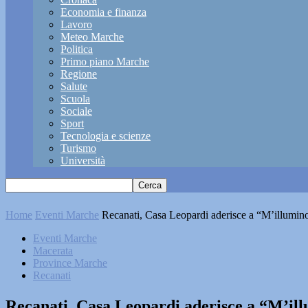
Economia e finanza
Lavoro
Meteo Marche
Politica
Primo piano Marche
Regione
Salute
Scuola
Sociale
Sport
Tecnologia e scienze
Turismo
Università
Home
Eventi Marche
Recanati, Casa Leopardi aderisce a “M’illumi
Eventi Marche
Macerata
Province Marche
Recanati
Recanati, Casa Leopardi aderisce a “M’il