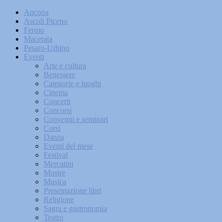
Ancona
Ascoli Piceno
Fermo
Macerata
Pesaro-Urbino
Eventi
Arte e cultura
Benessere
Categorie e luoghi
Cinema
Concerti
Concorsi
Convegni e seminari
Corsi
Danza
Eventi del mese
Festival
Mercatini
Mostre
Musica
Presentazione libri
Religione
Sagra e gastronomia
Teatro