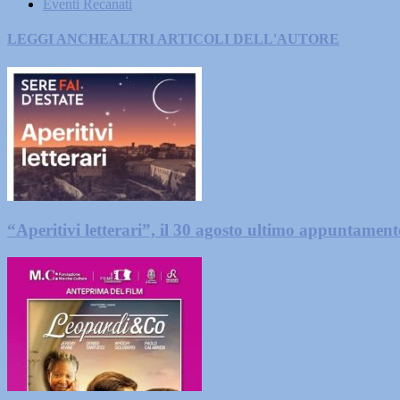
Eventi Recanati
LEGGI ANCHE
ALTRI ARTICOLI DELL'AUTORE
“Aperitivi letterari”, il 30 agosto ultimo appuntamen