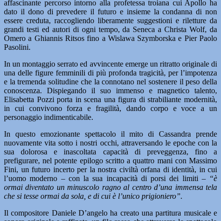
affascinante percorso intorno alla profetessa troiana cui Apollo ha
dato il dono di prevedere il futuro e insieme la condanna di non
essere creduta, raccogliendo liberamente suggestioni e riletture da
grandi testi ed autori di ogni tempo, da Seneca a Christa Wolf, da
Omero a Ghiannis Ritsos fino a Wislawa Szymborska e Pier Paolo
Pasolini.
In un montaggio serrato ed avvincente emerge un ritratto originale di
una delle figure femminili di più profonda tragicità, per l’impotenza
e la tremenda solitudine che la connotano nel sostenere il peso della
conoscenza. Dispiegando il suo immenso e magnetico talento,
Elisabetta Pozzi porta in scena una figura di strabiliante modernità,
in cui convivono forza e fragilità, dando corpo e voce a un
personaggio indimenticabile.
In questo emozionante spettacolo il mito di Cassandra prende
nuovamente vita sotto i nostri occhi, attraversando le epoche con la
sua dolorosa e inascoltata capacità di preveggenza, fino a
prefigurare, nel potente epilogo scritto a quattro mani con Massimo
Fini, un futuro incerto per la nostra civiltà orfana di identità, in cui
l’uomo moderno – con la sua incapacità di porsi dei limiti –
“è
ormai diventato un minuscolo ragno al centro d’una immensa tela
che si tesse ormai da sola, e di cui è l’unico prigioniero”.
Il compositore Daniele D’angelo ha creato una partitura musicale e