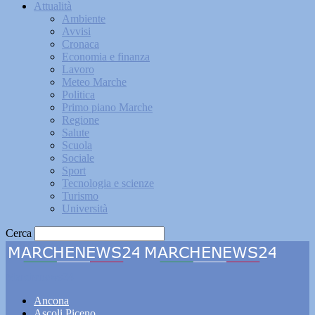
Attualità
Ambiente
Avvisi
Cronaca
Economia e finanza
Lavoro
Meteo Marche
Politica
Primo piano Marche
Regione
Salute
Scuola
Sociale
Sport
Tecnologia e scienze
Turismo
Università
Cerca
Marchenews24
Ancona
Ascoli Piceno