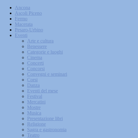
Ancona
Ascoli Piceno
Fermo
Macerata
Pesaro-Urbino
Eventi
Arte e cultura
Benessere
Categorie e luoghi
Cinema
Concerti
Concorsi
Convegni e seminari
Corsi
Danza
Eventi del mese
Festival
Mercatini
Mostre
Musica
Presentazione libri
Religione
Sagra e gastronomia
Teatro