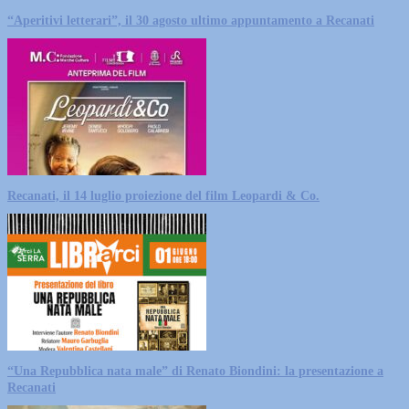
“Aperitivi letterari”, il 30 agosto ultimo appuntamento a Recanati
Recanati, il 14 luglio proiezione del film Leopardi & Co.
“Una Repubblica nata male” di Renato Biondini: la presentazione a
Recanati