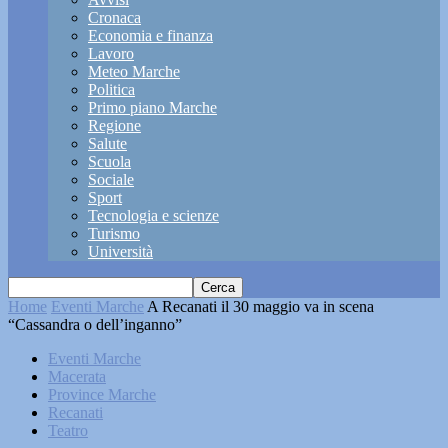
Cronaca
Economia e finanza
Lavoro
Meteo Marche
Politica
Primo piano Marche
Regione
Salute
Scuola
Sociale
Sport
Tecnologia e scienze
Turismo
Università
Home
Eventi Marche
A Recanati il 30 maggio va in scena
“Cassandra o dell’inganno”
Eventi Marche
Macerata
Province Marche
Recanati
Teatro