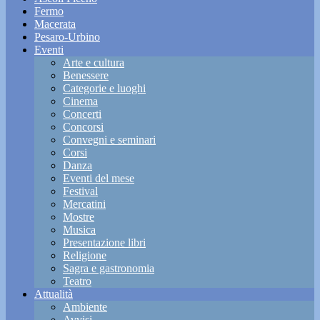
Fermo
Macerata
Pesaro-Urbino
Eventi
Arte e cultura
Benessere
Categorie e luoghi
Cinema
Concerti
Concorsi
Convegni e seminari
Corsi
Danza
Eventi del mese
Festival
Mercatini
Mostre
Musica
Presentazione libri
Religione
Sagra e gastronomia
Teatro
Attualità
Ambiente
Avvisi