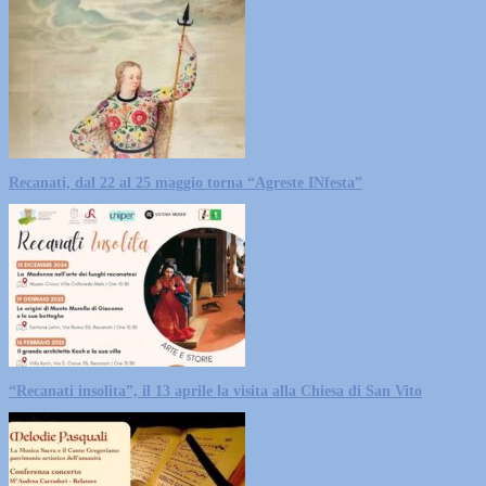
Recanati, dal 22 al 25 maggio torna “Agreste INfesta”
“Recanati insolita”, il 13 aprile la visita alla Chiesa di San Vito