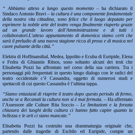
“ Abbiamo atteso a lungo questo momento
– ha dichiarato il
Sindaco Antonio Bravi –
la cultura è una componente fondamentale
della nostra vita cittadina, sono felice che il luogo deputato per
esprimere la nobile arte del teatro venga finalmente riaperto grazie
ad un grande lavoro dell’Amministrazione e di tutti i
collaboratori.
L’atteso appuntamento di domenica siamo certi che
sarà il preludio di una nuova stagione ricca di prosa e di musica nel
cuore pulsante della città.”
Elektra di Hoffmansthal, Medea, Ippolito e Ecuba di Euripide, Elena
e Fedra di Ghiannis Ritsos, sono soltanto alcuni dei testi che
Elisabetta Pozzi ha affrontato nel corso della sua carriera. Tra i
personaggi più frequentati in questo lungo dialogo con le radici del
teatro occidentale c’è Cassandra, oggetto di numerosi studi e
spettacoli di cui questo Cassandra è l’ultima tappa.
“Siamo entusiasti di riaprire il teatro dopo questo periodo di fermo,
anche se a Recanati la cultura non si è mai fermata.
– Ha affermato
l’Assessore alle Culture Rita Soccio –
Le limitazioni e la forzata
chiusura dei luoghi della cultura ci hanno fatto capire quanto la
bellezza e le arti ci siano mancate.”
Elisabetta Pozzi ha costruito una drammaturgia originale che,
partendo dalle tragedie di Eschilo ed Euripide, compie un