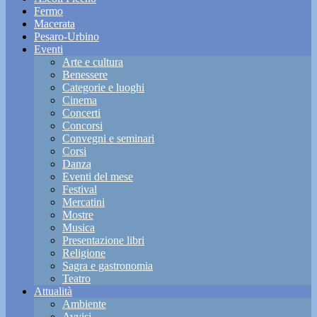
Fermo
Macerata
Pesaro-Urbino
Eventi
Arte e cultura
Benessere
Categorie e luoghi
Cinema
Concerti
Concorsi
Convegni e seminari
Corsi
Danza
Eventi del mese
Festival
Mercatini
Mostre
Musica
Presentazione libri
Religione
Sagra e gastronomia
Teatro
Attualità
Ambiente
Avvisi