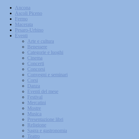
Ancona
Ascoli Piceno
Fermo
Macerata
Pesaro-Urbino
Eventi
Arte e cultura
Benessere
Categorie e luoghi
Cinema
Concerti
Concorsi
Convegni e seminari
Corsi
Danza
Eventi del mese
Festival
Mercatini
Mostre
Musica
Presentazione libri
Religione
Sagra e gastronomia
Teatro