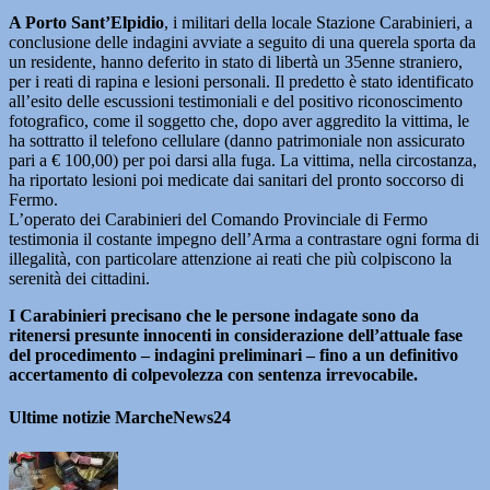
A Porto Sant’Elpidio
, i militari della locale Stazione Carabinieri, a
conclusione delle indagini avviate a seguito di una querela sporta da
un residente, hanno deferito in stato di libertà un 35enne straniero,
per i reati di rapina e lesioni personali. Il predetto è stato identificato
all’esito delle escussioni testimoniali e del positivo riconoscimento
fotografico, come il soggetto che, dopo aver aggredito la vittima, le
ha sottratto il telefono cellulare (danno patrimoniale non assicurato
pari a € 100,00) per poi darsi alla fuga. La vittima, nella circostanza,
ha riportato lesioni poi medicate dai sanitari del pronto soccorso di
Fermo.
L’operato dei Carabinieri del Comando Provinciale di Fermo
testimonia il costante impegno dell’Arma a contrastare ogni forma di
illegalità, con particolare attenzione ai reati che più colpiscono la
serenità dei cittadini.
I Carabinieri precisano che le persone indagate sono da
ritenersi presunte innocenti in considerazione dell’attuale fase
del procedimento – indagini preliminari – fino a un definitivo
accertamento di colpevolezza con sentenza irrevocabile.
Ultime notizie MarcheNews24