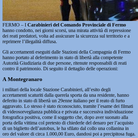
FERMO – I
Carabinieri del Comando Provinciale di Fermo
hanno condotto, nei giorni scorsi, una mirata attività di repressione
dei reati predatori, volta ad assicurare la sicurezza sul territorio e a
reprimere l’illegalità diffusa.
Gli accertamenti eseguiti dalle Stazioni della Compagnia di Fermo
hanno portato al deferimento in stato di libertà alla competente
Autorità Giudiziaria di due persone, ritenute responsabili di reati
contro il patrimonio. Di seguito il dettaglio delle operazioni:
A Montegranaro
i militari della locale Stazione Carabinieri, all’esito degli
accertamenti scaturiti dalla querela sporta da una residente, hanno
deferito in stato di libertà un 29enne italiano per il reato di furto
aggravato. Lo stesso è stato riconosciuto, tramite l’esame dei filmati
di videosorveglianza pubblica e privata e successiva individuazione
fotografica positiva, come il soggetto che, dopo aver suonato alla
porta della vittima col pretesto di chiederle del denaro per l’acquisto
di un biglietto dell’autobus, le ha sfilato dal collo una collanina in
oro del valore di circa 1.000,00 Euro, dandosi poi a precipitosa fuga.