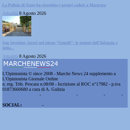
La Polizia di Stato ha ricordato i propri caduti a Macerata
Attualità
8 Agosto 2026
San Severino, lavori nel plesso “Gentili”: le sezioni dell’Infanzia e
della...
Attualità
8 Agosto 2026
L'Opinionista © since 2008 - Marche News 24 supplemento a
L'Opinionista Giornale Online
n. reg. Trib. Pescara n.08/08 - Iscrizione al ROC n°17982 - p.iva
01873660680 a cura di A. Gulizia
Pubblicità e contatti
-
Notizie del giorno
-
Informazioni
-
Privacy
-
Cookie
SOCIAL:
Facebook
-
X