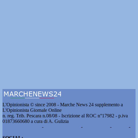
L'Opinionista © since 2008 - Marche News 24 supplemento a
L'Opinionista Giornale Online
n. reg. Trib. Pescara n.08/08 - Iscrizione al ROC n°17982 - p.iva
01873660680 a cura di A. Gulizia
Pubblicità e contatti
-
Notizie del giorno
-
Informazioni
-
Privacy
-
Cookie
SOCIAL:
Facebook
-
X