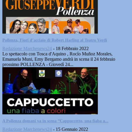
Pollenza, Fiori d’acciaio di Robert Harling al Teatro Verdi
Redazione Marchenews24
-
18 Febbraio 2022
Lo spettacolo con Tosca d'Aquino , Rocío Muñoz Morales,
Emanuela Muni, Emy Bergamo andrà in scena il 24 febbraio
prossimo POLLENZA - Giovedì 24...
A Pollenza domani va in scena “Cappuccetto, una fiaba a...
Redazione Marchenews24
-
15 Gennaio 2022