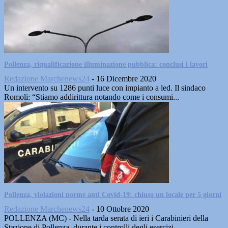
Pollenza, riqualificazione illuminazione pubblica: conclusi i lavori
Redazione Marchenews24
-
16 Dicembre 2020
Un intervento su 1286 punti luce con impianto a led. Il sindaco
Romoli: “Stiamo addirittura notando come i consumi...
Pollenza, violazioni norme anti Covid-19: chiuso un locale per 5 giorni
Redazione Marchenews24
-
10 Ottobre 2020
POLLENZA (MC) - Nella tarda serata di ieri i Carabinieri della
Stazione di Pollenza, durante i controlli degli esercizi...