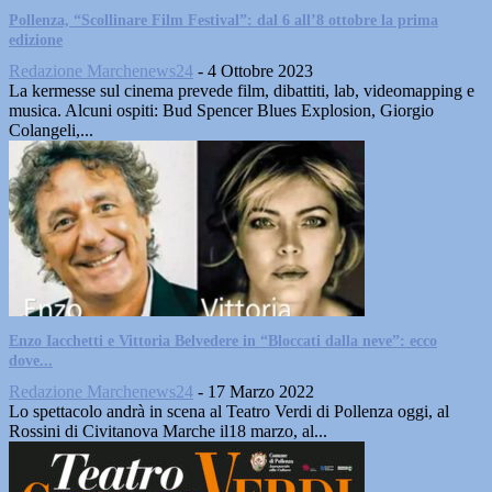
Pollenza, “Scollinare Film Festival”: dal 6 all’8 ottobre la prima
edizione
Redazione Marchenews24
-
4 Ottobre 2023
La kermesse sul cinema prevede film, dibattiti, lab, videomapping e
musica. Alcuni ospiti: Bud Spencer Blues Explosion, Giorgio
Colangeli,...
Enzo Iacchetti e Vittoria Belvedere in “Bloccati dalla neve”: ecco
dove...
Redazione Marchenews24
-
17 Marzo 2022
Lo spettacolo andrà in scena al Teatro Verdi di Pollenza oggi, al
Rossini di Civitanova Marche il18 marzo, al...