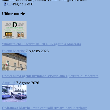
1
2
3
...
6
Pagina 2 di 6
Ultime notizie
“Dialetto che Piacere” dal 20 al 25 agosto a Macerata
Eventi Marche
7 Agosto 2026
Undici nuovi agenti prendono servizio alla Questura di Macerata
Attualità
7 Agosto 2026
Civitanova Marche: esito controlli straordinari interforze