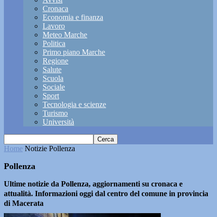
Cronaca
Economia e finanza
Lavoro
Meteo Marche
Politica
Primo piano Marche
Regione
Salute
Scuola
Sociale
Sport
Tecnologia e scienze
Turismo
Università
Home
Notizie
Pollenza
Pollenza
Ultime notizie da Pollenza, aggiornamenti su cronaca e
attualità. Informazioni oggi dal centro del comune in provincia
di Macerata