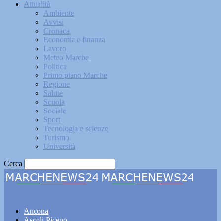
Attualità
Ambiente
Avvisi
Cronaca
Economia e finanza
Lavoro
Meteo Marche
Politica
Primo piano Marche
Regione
Salute
Scuola
Sociale
Sport
Tecnologia e scienze
Turismo
Università
Cerca
Marchenews24
Ancona
Ascoli Piceno