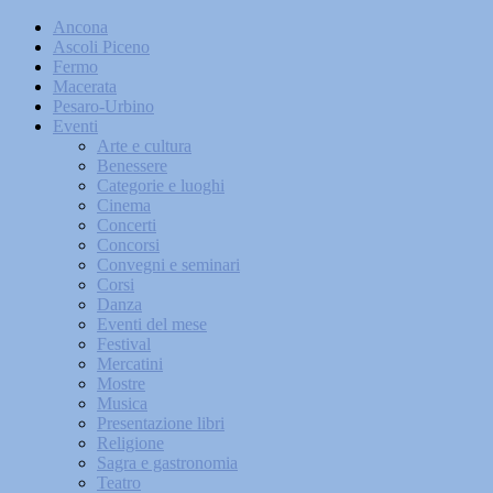
Ancona
Ascoli Piceno
Fermo
Macerata
Pesaro-Urbino
Eventi
Arte e cultura
Benessere
Categorie e luoghi
Cinema
Concerti
Concorsi
Convegni e seminari
Corsi
Danza
Eventi del mese
Festival
Mercatini
Mostre
Musica
Presentazione libri
Religione
Sagra e gastronomia
Teatro