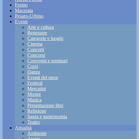
Fermo
Macerata
Pesaro-Urbino
Eventi
Arte e cultura
Benessere
Categorie e luoghi
Cinema
Concerti
Concorsi
Convegni e seminari
Corsi
Danza
Eventi del mese
Festival
Mercatini
Mostre
Musica
Presentazione libri
Religione
Sagra e gastronomia
Teatro
Attualità
Ambiente
Avvisi