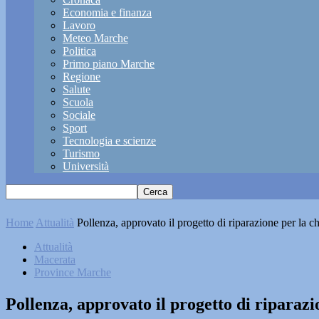
Economia e finanza
Lavoro
Meteo Marche
Politica
Primo piano Marche
Regione
Salute
Scuola
Sociale
Sport
Tecnologia e scienze
Turismo
Università
Home
Attualità
Pollenza, approvato il progetto di riparazione per la
Attualità
Macerata
Province Marche
Pollenza, approvato il progetto di riparaz