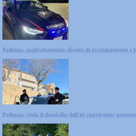
Pollenza, maltrattamenti: divieto di avvicinamento e b
Pollenza, viola il domicilio dell’ex convivente: arrest