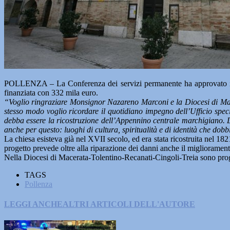
POLLENZA – La Conferenza dei servizi permanente ha approvato il pr
finanziata con 332 mila euro.
“Voglio ringraziare Monsignor Nazareno Marconi e la Diocesi di Mace
stesso modo voglio ricordare il quotidiano impegno dell’Ufficio spec
debba essere la ricostruzione dell’Appennino centrale marchigiano. D
anche per questo: luoghi di cultura, spiritualità e di identità che do
La chiesa esisteva già nel XVII secolo, ed era stata ricostruita nel 1821
progetto prevede oltre alla riparazione dei danni anche il miglioramento
Nella Diocesi di Macerata-Tolentino-Recanati-Cingoli-Treia sono progr
TAGS
Pollenza
LEGGI ANCHE
ALTRI ARTICOLI DELL'AUTORE