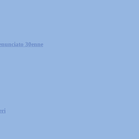
 denunciato 30enne
eri