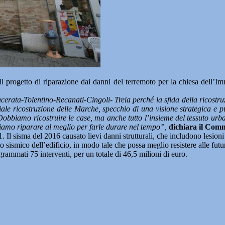
ogetto di riparazione dai danni del terremoto per la chiesa dell’Im
rata-Tolentino-Recanati-Cingoli- Treia perché la sfida della ricostru
iale ricostruzione delle Marche, specchio di una visione strategica e
obbiamo ricostruire le case, ma anche tutto l’insieme del tessuto urban
bbiamo riparare al meglio per farle durare nel tempo”,
dichiara il Comm
. Il sisma del 2016 causato lievi danni strutturali, che includono lesioni a
 sismico dell’edificio, in modo tale che possa meglio resistere alle futu
ammati 75 interventi, per un totale di 46,5 milioni di euro.