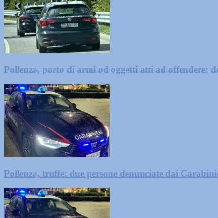
Pollenza, porto di armi od oggetti atti ad offendere:
Pollenza, truffe: due persone denunciate dai Carabini