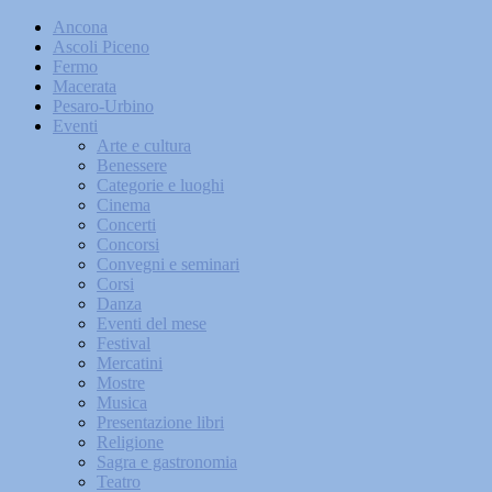
Ancona
Ascoli Piceno
Fermo
Macerata
Pesaro-Urbino
Eventi
Arte e cultura
Benessere
Categorie e luoghi
Cinema
Concerti
Concorsi
Convegni e seminari
Corsi
Danza
Eventi del mese
Festival
Mercatini
Mostre
Musica
Presentazione libri
Religione
Sagra e gastronomia
Teatro