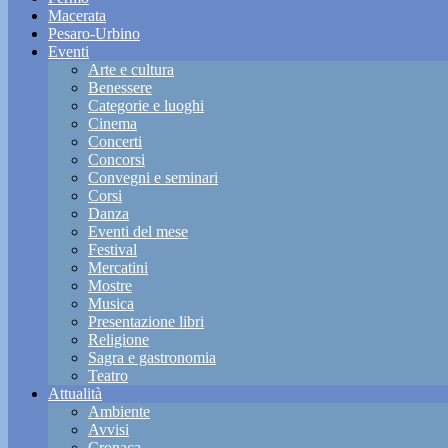
Macerata
Pesaro-Urbino
Eventi
Arte e cultura
Benessere
Categorie e luoghi
Cinema
Concerti
Concorsi
Convegni e seminari
Corsi
Danza
Eventi del mese
Festival
Mercatini
Mostre
Musica
Presentazione libri
Religione
Sagra e gastronomia
Teatro
Attualità
Ambiente
Avvisi
Cronaca