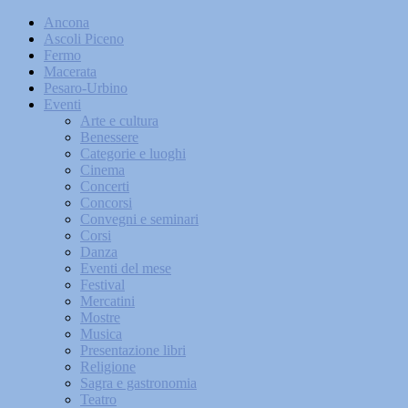
Ancona
Ascoli Piceno
Fermo
Macerata
Pesaro-Urbino
Eventi
Arte e cultura
Benessere
Categorie e luoghi
Cinema
Concerti
Concorsi
Convegni e seminari
Corsi
Danza
Eventi del mese
Festival
Mercatini
Mostre
Musica
Presentazione libri
Religione
Sagra e gastronomia
Teatro