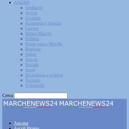
Attualità
Ambiente
Avvisi
Cronaca
Economia e finanza
Lavoro
Meteo Marche
Politica
Primo piano Marche
Regione
Salute
Scuola
Sociale
Sport
Tecnologia e scienze
Turismo
Università
Cerca
Marchenews24
Ancona
Ascoli Piceno