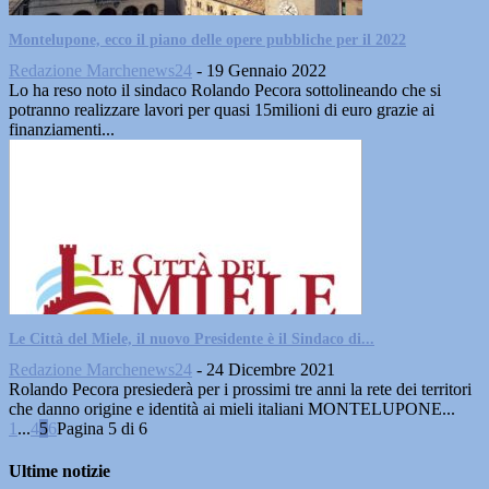
Montelupone, ecco il piano delle opere pubbliche per il 2022
Redazione Marchenews24
-
19 Gennaio 2022
Lo ha reso noto il sindaco Rolando Pecora sottolineando che si
potranno realizzare lavori per quasi 15milioni di euro grazie ai
finanziamenti...
Le Città del Miele, il nuovo Presidente è il Sindaco di...
Redazione Marchenews24
-
24 Dicembre 2021
Rolando Pecora presiederà per i prossimi tre anni la rete dei territori
che danno origine e identità ai mieli italiani MONTELUPONE...
1
...
4
5
6
Pagina 5 di 6
Ultime notizie