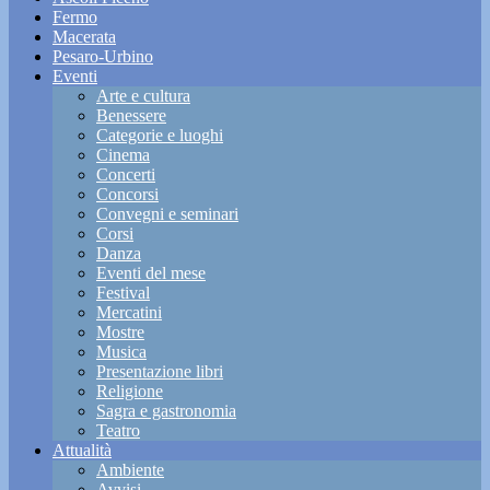
Fermo
Macerata
Pesaro-Urbino
Eventi
Arte e cultura
Benessere
Categorie e luoghi
Cinema
Concerti
Concorsi
Convegni e seminari
Corsi
Danza
Eventi del mese
Festival
Mercatini
Mostre
Musica
Presentazione libri
Religione
Sagra e gastronomia
Teatro
Attualità
Ambiente
Avvisi