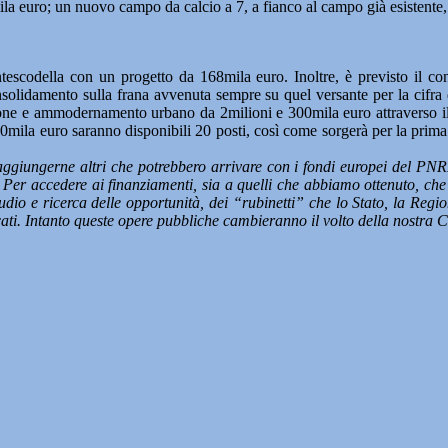
0mila euro; un nuovo campo da calcio a 7, a fianco al campo già esistente
escodella con un progetto da 168mila euro. Inoltre, è previsto il co
nsolidamento sulla frana avvenuta sempre su quel versante per la cifra
ne e ammodernamento urbano da 2milioni e 300mila euro attraverso il qu
0mila euro saranno disponibili 20 posti, così come sorgerà per la prima
 aggiungerne altri che potrebbero arrivare con i fondi europei del PN
Per accedere ai finanziamenti, sia a quelli che abbiamo ottenuto, che agl
udio e ricerca delle opportunità, dei “rubinetti” che lo Stato, la Reg
icati. Intanto queste opere pubbliche cambieranno il volto della nostra