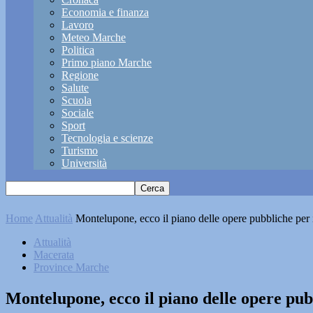
Economia e finanza
Lavoro
Meteo Marche
Politica
Primo piano Marche
Regione
Salute
Scuola
Sociale
Sport
Tecnologia e scienze
Turismo
Università
Home
Attualità
Montelupone, ecco il piano delle opere pubbliche per 
Attualità
Macerata
Province Marche
Montelupone, ecco il piano delle opere pub