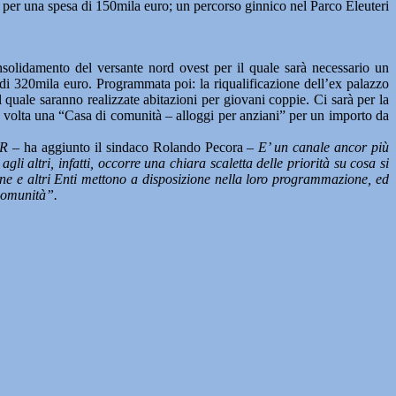
, per una spesa di 150mila euro; un percorso ginnico nel Parco Eleuteri
nsolidamento del versante nord ovest per il quale sarà necessario un
 di 320mila euro. Programmata poi: la riqualificazione dell’ex palazzo
ale saranno realizzate abitazioni per giovani coppie. Ci sarà per la
 volta una “Casa di comunità – alloggi per anziani” per un importo da
RR
– ha aggiunto il sindaco Rolando Pecora –
E’ un canale ancor più
i altri, infatti, occorre una chiara scaletta delle priorità su cosa si
ione e altri Enti mettono a disposizione nella loro programmazione, ed
 Comunità”.