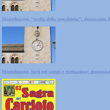
Montelupone, “truffa dello specchietto”: denunciato 
Montelupone, furti nei campi e ricettazione: denunci