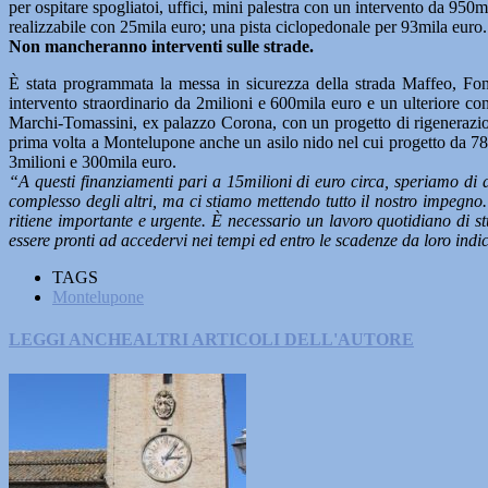
per ospitare spogliatoi, uffici, mini palestra con un intervento da 95
realizzabile con 25mila euro; una pista ciclopedonale per 93mila euro.
Non mancheranno interventi sulle strade.
È stata programmata la messa in sicurezza della strada Maffeo, Font
intervento straordinario da 2milioni e 600mila euro e un ulteriore co
Marchi-Tomassini, ex palazzo Corona, con un progetto di rigenerazio
prima volta a Montelupone anche un asilo nido nel cui progetto da 78
3milioni e 300mila euro.
“A questi finanziamenti pari a 15milioni di euro circa, speriamo di
complesso degli altri, ma ci stiamo mettendo tutto il nostro impegno. 
ritiene importante e urgente. È necessario un lavoro quotidiano di st
essere pronti ad accedervi nei tempi ed entro le scadenze da loro ind
TAGS
Montelupone
LEGGI ANCHE
ALTRI ARTICOLI DELL'AUTORE