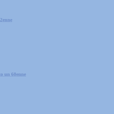
32enne
ato un 60enne