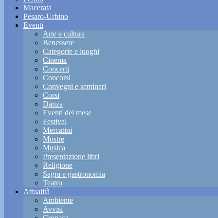
Macerata
Pesaro-Urbino
Eventi
Arte e cultura
Benessere
Categorie e luoghi
Cinema
Concerti
Concorsi
Convegni e seminari
Corsi
Danza
Eventi del mese
Festival
Mercatini
Mostre
Musica
Presentazione libri
Religione
Sagra e gastronomia
Teatro
Attualità
Ambiente
Avvisi
Cronaca