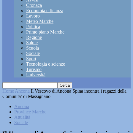
Cronaca
Economia e finanza
Lavoro
Meteo Marche
Politica
Primo piano Marche
Regione
Salute
Scuola
Sociale
Sport
Tecnologia e scienze
Turismo
Università
Home
Ancona
Il Vescovo di Ancona Spina incontra i ragazzi della
Comunita’ di Massignano
Ancona
Province Marche
Attualità
Sociale