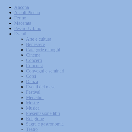
Ancona
Ascoli Piceno
Fermo
Macerata
Pesaro-Urbino
Eventi
Arte e cultura
Benessere
Categorie e luoghi
Cinema
Concerti
Concorsi
Convegni e seminari
Corsi
Danza
Eventi del mese
Festival
Mercatini
Mostre
Musica
Presentazione libri
Religione
Sagra e gastronomia
Teatro