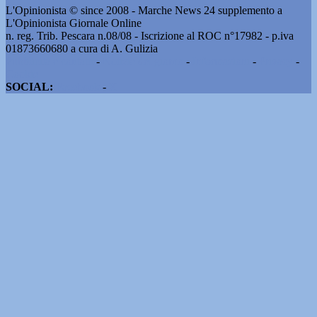
L'Opinionista © since 2008 - Marche News 24 supplemento a
L'Opinionista Giornale Online
n. reg. Trib. Pescara n.08/08 - Iscrizione al ROC n°17982 - p.iva
01873660680 a cura di A. Gulizia
Pubblicità e contatti
-
Notizie del giorno
-
Informazioni
-
Privacy
-
Cookie
SOCIAL:
Facebook
-
X