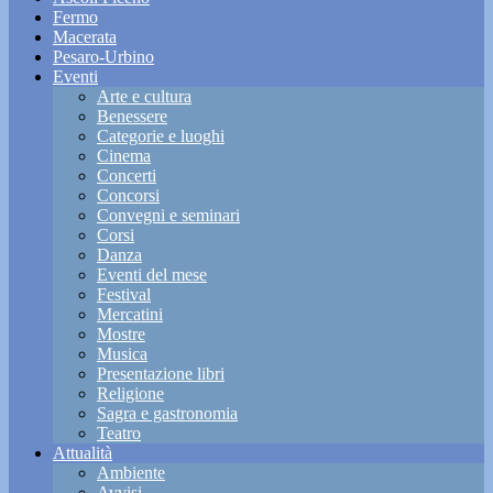
Fermo
Macerata
Pesaro-Urbino
Eventi
Arte e cultura
Benessere
Categorie e luoghi
Cinema
Concerti
Concorsi
Convegni e seminari
Corsi
Danza
Eventi del mese
Festival
Mercatini
Mostre
Musica
Presentazione libri
Religione
Sagra e gastronomia
Teatro
Attualità
Ambiente
Avvisi