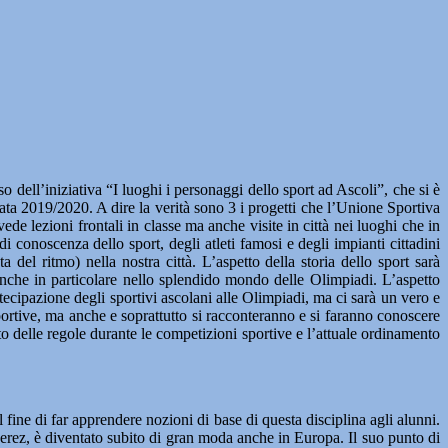
l’iniziativa “I luoghi i personaggi dello sport ad Ascoli”, che si è
nata 2019/2020. A dire la verità sono 3 i progetti che l’Unione Sportiva
ede lezioni frontali in classe ma anche visite in città nei luoghi che in
 conoscenza dello sport, degli atleti famosi e degli impianti cittadini
del ritmo) nella nostra città. L’aspetto della storia dello sport sarà
anche in particolare nello splendido mondo delle Olimpiadi. L’aspetto
artecipazione degli sportivi ascolani alle Olimpiadi, ma ci sarà un vero e
portive, ma anche e soprattutto si racconteranno e si faranno conoscere
petto delle regole durante le competizioni sportive e l’attuale ordinamento
 fine di far apprendere nozioni di base di questa disciplina agli alunni.
erez, è diventato subito di gran moda anche in Europa. Il suo punto di