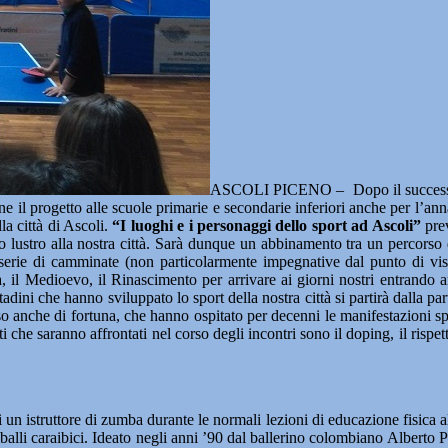
ASCOLI PICENO – Dopo il successo del
e il progetto alle scuole primarie e secondarie inferiori anche per l’an
la città di Ascoli.
“I luoghi e i personaggi dello sport ad Ascoli”
prev
o lustro alla nostra città. Sarà dunque un abbinamento tra un percorso di
 serie di camminate (non particolarmente impegnative dal punto di vista 
, il Medioevo, il Rinascimento per arrivare ai giorni nostri entrando 
ttadini che hanno sviluppato lo sport della nostra città si partirà dalla p
esso anche di fortuna, che hanno ospitato per decenni le manifestazioni s
petti che saranno affrontati nel corso degli incontri sono il doping, il ris
un istruttore di zumba durante le normali lezioni di educazione fisica al
alli caraibici. Ideato negli anni ’90 dal ballerino colombiano Alberto P