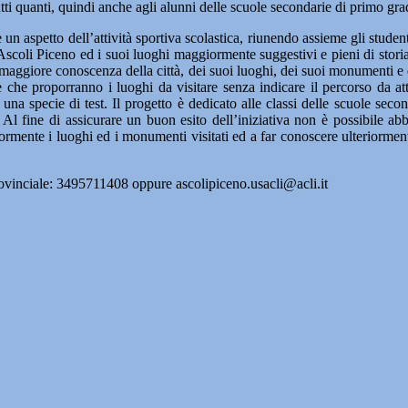
utti quanti, quindi anche agli alunni delle scuole secondarie di primo gra
un aspetto dell’attività sportiva scolastica, riunendo assieme gli studen
 Ascoli Piceno ed i suoi luoghi maggiormente suggestivi e pieni di storia
maggiore conoscenza della città, dei suoi luoghi, dei suoi monumenti e del
e che proporranno i luoghi da visitare senza indicare il percorso da attr
 una specie di test. Il progetto è dedicato alle classi delle scuole sec
 Al fine di assicurare un buon esito dell’iniziativa non è possibile ab
eriormente i luoghi ed i monumenti visitati ed a far conoscere ulteriorm
 provinciale: 3495711408 oppure ascolipiceno.usacli@acli.it