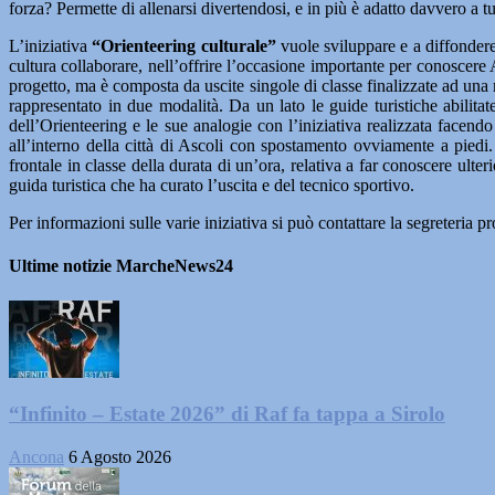
forza? Permette di allenarsi divertendosi, e in più è adatto davvero a t
L’iniziativa
“Orienteering culturale”
vuole sviluppare e a diffondere 
cultura collaborare, nell’offrire l’occasione importante per conoscere
progetto, ma è composta da uscite singole di classe finalizzate ad una 
rappresentato in due modalità. Da un lato le guide turistiche abilitat
dell’Orienteering e le sue analogie con l’iniziativa realizzata facendo
all’interno della città di Ascoli con spostamento ovviamente a piedi.
frontale in classe della durata di un’ora, relativa a far conoscere ult
guida turistica che ha curato l’uscita e del tecnico sportivo.
Per informazioni sulle varie iniziativa si può contattare la segreteria
Ultime notizie MarcheNews24
“Infinito – Estate 2026” di Raf fa tappa a Sirolo
Ancona
6 Agosto 2026