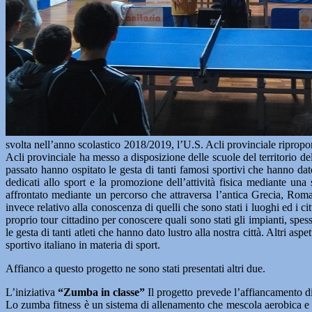
svolta nell’anno scolastico 2018/2019, l’U.S. Acli provinciale ripropon
Acli provinciale ha messo a disposizione delle scuole del territorio del
passato hanno ospitato le gesta di tanti famosi sportivi che hanno dat
dedicati allo sport e la promozione dell’attività fisica mediante una
affrontato mediante un percorso che attraversa l’antica Grecia, Roma
invece relativo alla conoscenza di quelli che sono stati i luoghi ed i ci
proprio tour cittadino per conoscere quali sono stati gli impianti, sp
le gesta di tanti atleti che hanno dato lustro alla nostra città. Altri as
sportivo italiano in materia di sport.
Affianco a questo progetto ne sono stati presentati altri due.
L’iniziativa
“Zumba in classe”
Il progetto prevede l’affiancamento di 
Lo zumba fitness è un sistema di allenamento che mescola aerobica e b