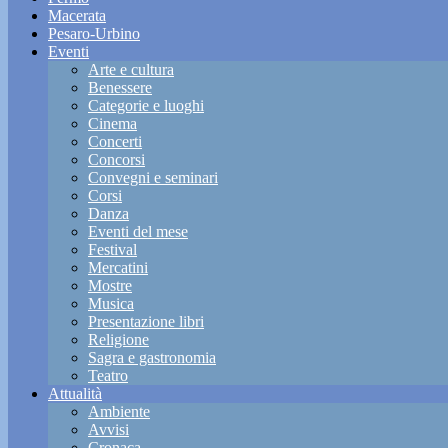
Macerata
Pesaro-Urbino
Eventi
Arte e cultura
Benessere
Categorie e luoghi
Cinema
Concerti
Concorsi
Convegni e seminari
Corsi
Danza
Eventi del mese
Festival
Mercatini
Mostre
Musica
Presentazione libri
Religione
Sagra e gastronomia
Teatro
Attualità
Ambiente
Avvisi
Cronaca