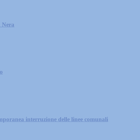
l Nera
zo
mporanea interruzione delle linee comunali