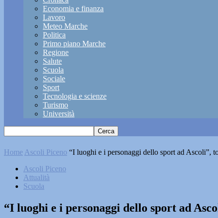
Economia e finanza
Lavoro
Meteo Marche
Politica
Primo piano Marche
Regione
Salute
Scuola
Sociale
Sport
Tecnologia e scienze
Turismo
Università
Home
Ascoli Piceno
“I luoghi e i personaggi dello sport ad Ascoli”, to
Ascoli Piceno
Attualità
Scuola
“I luoghi e i personaggi dello sport ad Ascol