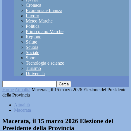
Cronaca
Economia e finanza
Lavoro
Meteo Marche
Politica
Primo piano Marche
Regione
Salute
Scuola
Sociale
Sport
Tecnologia e scienze
Turismo
Università
Home
Attualità
Macerata, il 15 marzo 2026 Elezione del Presidente
della Provincia
Attualità
Macerata
Macerata, il 15 marzo 2026 Elezione del
Presidente della Provincia