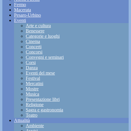
Fermo
Macerata
Pesaro-Urbino
Eventi
Arte e cultura
Benessere
Categorie e luoghi
Cinema
Concerti
Concorsi
Convegni e seminari
Corsi
Danza
Eventi del mese
Festival
Mercatini
Mostre
Musica
Presentazione libri
Religione
Sagra e gastronomia
Teatro
Attualità
Ambiente
Avvisi