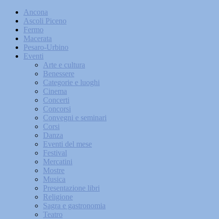
Ancona
Ascoli Piceno
Fermo
Macerata
Pesaro-Urbino
Eventi
Arte e cultura
Benessere
Categorie e luoghi
Cinema
Concerti
Concorsi
Convegni e seminari
Corsi
Danza
Eventi del mese
Festival
Mercatini
Mostre
Musica
Presentazione libri
Religione
Sagra e gastronomia
Teatro