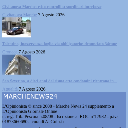
Civitanova Marche: esito controlli straordinari interforze
Civitanova Marche
7 Agosto 2026
Tolentino, inosservanza foglio via obbligatorio: denunciato 34enne
Cronaca
7 Agosto 2026
San Severino, a dieci anni dal sisma otto condomini rientrano in...
Attualità
7 Agosto 2026
L'Opinionista © since 2008 - Marche News 24 supplemento a
L'Opinionista Giornale Online
n. reg. Trib. Pescara n.08/08 - Iscrizione al ROC n°17982 - p.iva
01873660680 a cura di A. Gulizia
Pubblicità e contatti
-
Notizie del giorno
-
Informazioni
-
Privacy
-