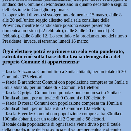
sindaco del Comune di Montecassiano in quanto decaduto a seguito
dell’elezione in Consiglio regionale.
Le operazioni di voto si svolgeranno domenica 15 marzo, dalle 8
alle 20 nell’unico seggio allestito nella sala consiliare della
Provincia, mentre le candidature possono essere presentate
domenica prossima (22 febbraio), dalle 8 alle 20 e lunedì (23
febbraio), dalle 8 alle 12. Lo scrutinio e la proclamazione del nuovo
Presidente, invece, si terranno lunedì 16 marzo.
Ogni elettore potrà esprimere un solo voto ponderato,
calcolato cioè sulla base della fascia demografica del
proprio Comune di appartenenza:
– fascia A azzurra: Comuni fino a 3mila abitanti, per un totale di 30
Comuni e 325 elettori;
– fascia B arancione: Comuni con popolazione compresa tra 3mila e
5mila abitanti, per un totale di 7 Comuni e 91 elettori;
– fascia C grigia: Comuni con popolazione compresa tra 5mila e
10mila abitanti, per un totale di 9 Comuni e 120 elettori;
– fascia D rossa: Comuni con popolazione compresa tra 10mila e
30mila abitanti, per un totale di 6 Comuni e 102 elettori;
– fascia E verde: Comuni con popolazione compresa tra 30mila e
100mila abitanti, per un totale di 2 Comuni e 58 elettori.
Il totale della popolazione di ogni fascia viene diviso per il totale
della popolazione della provincia e il valore percentuale ottenuto