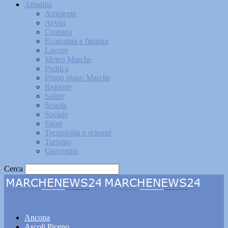
Attualità
Ambiente
Avvisi
Cronaca
Economia e finanza
Lavoro
Meteo Marche
Politica
Primo piano Marche
Regione
Salute
Scuola
Sociale
Sport
Tecnologia e scienze
Turismo
Università
Cerca
Marchenews24
Ancona
Ascoli Piceno