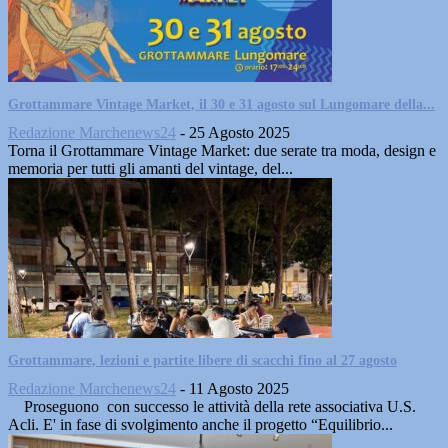
Grottammare Vintage Market, il 30 e 31 agosto sul Lungomare della...
Redazione Marchenews24
-
25 Agosto 2025
Torna il Grottammare Vintage Market: due serate tra moda, design e
memoria per tutti gli amanti del vintage, del...
Grottammare, lezioni e partite libere di scacchi fino al 27 agosto
Redazione Marchenews24
-
11 Agosto 2025
Proseguono con successo le attività della rete associativa U.S.
Acli. E' in fase di svolgimento anche il progetto “Equilibrio...