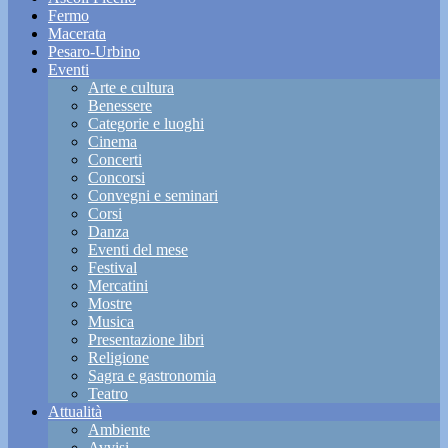
Fermo
Macerata
Pesaro-Urbino
Eventi
Arte e cultura
Benessere
Categorie e luoghi
Cinema
Concerti
Concorsi
Convegni e seminari
Corsi
Danza
Eventi del mese
Festival
Mercatini
Mostre
Musica
Presentazione libri
Religione
Sagra e gastronomia
Teatro
Attualità
Ambiente
Avvisi