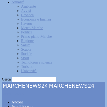
Attualità
Ambiente
Avvisi
Cronaca
Economia e finanza
Lavoro
Meteo Marche
Politica
Primo piano Marche
Regione
Salute
Scuola
Sociale
Sport
Tecnologia e scienze
Turismo
Università
Cerca
Marchenews24
Ancona
Ascoli Piceno