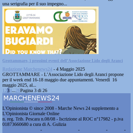
una serigrafia per il suo impegno...
Grottammare, i prossimi eventi dell’Associazione Lido degli Aranci
Redazione Marchenews24
-
4 Maggio 2025
GROTTAMMARE - L’Associazione Lido degli Aranci propone
per il week end 16-18 maggio due appuntamenti. Venerdì 16
maggio 2025, al...
1
2
3
4
...
26
Pagina 3 di 26
L'Opinionista © since 2008 - Marche News 24 supplemento a
L'Opinionista Giornale Online
n. reg. Trib. Pescara n.08/08 - Iscrizione al ROC n°17982 - p.iva
01873660680 a cura di A. Gulizia
Pubblicità e contatti
-
Notizie del giorno
-
Informazioni
-
Privacy
-