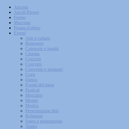
Ancona
Ascoli Piceno
Fermo
Macerata
Pesaro-Urbino
Eventi
Arte e cultura
Benessere
Categorie e luoghi
Cinema
Concerti
Concorsi
Convegni e seminari
Corsi
Danza
Eventi del mese
Festival
Mercatini
Mostre
Musica
Presentazione libri
Religione
Sagra e gastronomia
Teatro