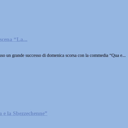
scena “La...
un grande successo di domenica scorsa con la commedia “Qua e...
 e la Sbezzechenne”