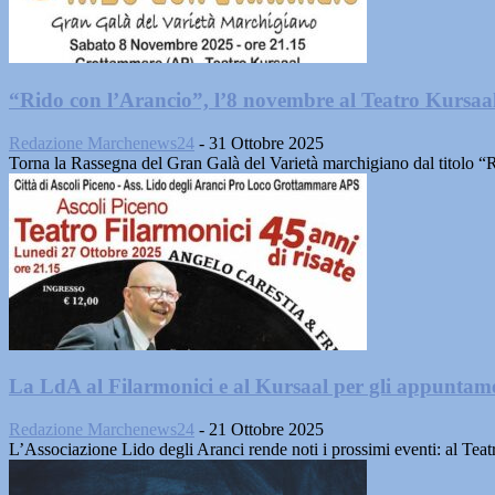
“Rido con l’Arancio”, l’8 novembre al Teatro Kursa
Redazione Marchenews24
-
31 Ottobre 2025
Torna la Rassegna del Gran Galà del Varietà marchigiano dal titol
La LdA al Filarmonici e al Kursaal per gli appuntame
Redazione Marchenews24
-
21 Ottobre 2025
L’Associazione Lido degli Aranci rende noti i prossimi eventi: al Teatr