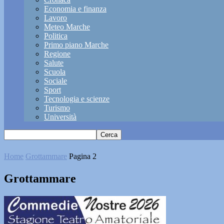
Economia e finanza
Lavoro
Meteo Marche
Politica
Primo piano Marche
Regione
Salute
Scuola
Sociale
Sport
Tecnologia e scienze
Turismo
Università
Home
Grottammare
Pagina 2
Grottammare