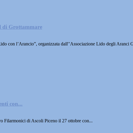
al di Grottammare
o “Rido con l’Arancio”, organizzata dall'’Associazione Lido degli A
nti con...
o Filarmonici di Ascoli Piceno il 27 ottobre con...