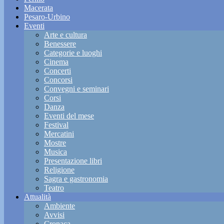
Macerata
Pesaro-Urbino
Eventi
Arte e cultura
Benessere
Categorie e luoghi
Cinema
Concerti
Concorsi
Convegni e seminari
Corsi
Danza
Eventi del mese
Festival
Mercatini
Mostre
Musica
Presentazione libri
Religione
Sagra e gastronomia
Teatro
Attualità
Ambiente
Avvisi
Cronaca