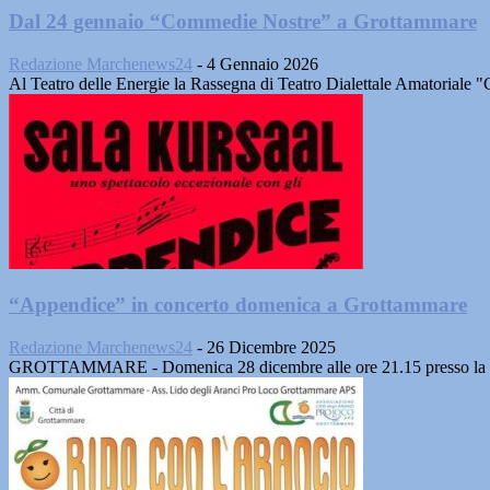
Dal 24 gennaio “Commedie Nostre” a Grottammare
Redazione Marchenews24
-
4 Gennaio 2026
Al Teatro delle Energie la Rassegna di Teatro Dialettale Amatoriale 
“Appendice” in concerto domenica a Grottammare
Redazione Marchenews24
-
26 Dicembre 2025
GROTTAMMARE - Domenica 28 dicembre alle ore 21.15 presso la sala