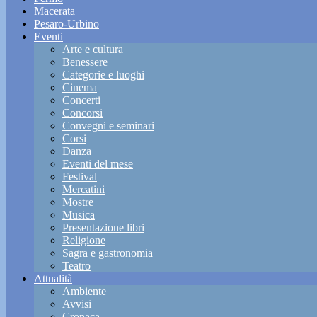
Macerata
Pesaro-Urbino
Eventi
Arte e cultura
Benessere
Categorie e luoghi
Cinema
Concerti
Concorsi
Convegni e seminari
Corsi
Danza
Eventi del mese
Festival
Mercatini
Mostre
Musica
Presentazione libri
Religione
Sagra e gastronomia
Teatro
Attualità
Ambiente
Avvisi
Cronaca