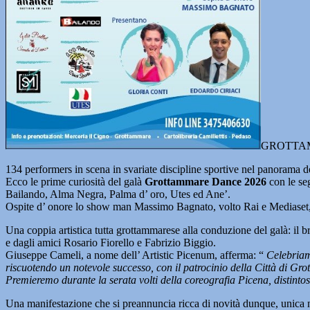
GROTTAMMAR
134 performers in scena in svariate discipline sportive nel panorama d
Ecco le prime curiosità del galà
Grottammare Dance 2026
con le seg
Bailando, Alma Negra, Palma d’ oro, Utes ed Ane’.
Ospite d’ onore lo show man Massimo Bagnato, volto Rai e Mediaset, tra
Una coppia artistica tutta grottammarese alla conduzione del galà: il
e dagli amici Rosario Fiorello e Fabrizio Biggio.
Giuseppe Cameli, a nome dell’ Artistic Picenum, afferma: “
Celebriamo
riscuotendo un notevole successo, con il patrocinio della Città di Gro
Premieremo durante la serata volti della coreografia Picena, distintos
Una manifestazione che si preannuncia ricca di novità dunque, unica n