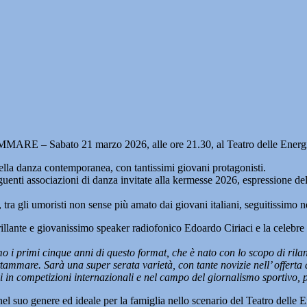
E – Sabato 21 marzo 2026, alle ore 21.30, al Teatro delle Energie s
ella danza contemporanea, con tantissimi giovani protagonisti.
uenti associazioni di danza invitate alla kermesse 2026, espressione de
 gli umoristi non sense più amato dai giovani italiani, seguitissimo nei
 brillante e giovanissimo speaker radiofonico Edoardo Ciriaci e la celeb
 i primi cinque anni di questo format, che è nato con lo scopo di rilan
ttammare. Sarà una super serata varietà, con tante novizie nell’ offert
i in competizioni internazionali e nel campo del giornalismo sportivo, p
el suo genere ed ideale per la famiglia nello scenario del Teatro delle