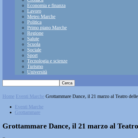
Economia e finanza
Lavoro
Meteo Marche
Politica
Primo piano Marche
Regione
Salute
Scuola
Sociale
Sport
Tecnologia e scienze
Turismo
Università
Home
Eventi Marche
Grottammare Dance, il 21 marzo al Teatro delle
Eventi Marche
Grottammare
Grottammare Dance, il 21 marzo al Teatro 