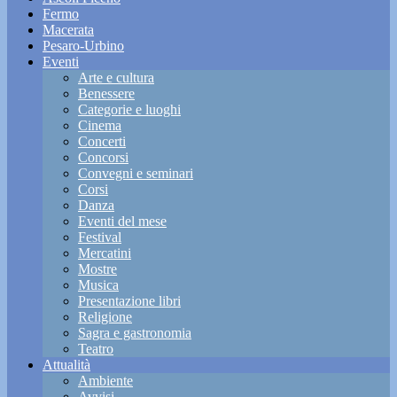
Fermo
Macerata
Pesaro-Urbino
Eventi
Arte e cultura
Benessere
Categorie e luoghi
Cinema
Concerti
Concorsi
Convegni e seminari
Corsi
Danza
Eventi del mese
Festival
Mercatini
Mostre
Musica
Presentazione libri
Religione
Sagra e gastronomia
Teatro
Attualità
Ambiente
Avvisi