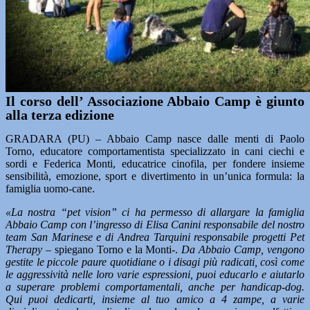
Il corso dell’ Associazione Abbaio Camp è giunto
alla terza edizione
GRADARA (PU) – Abbaio Camp nasce dalle menti di Paolo
Torno, educatore comportamentista specializzato in cani ciechi e
sordi e Federica Monti, educatrice cinofila, per fondere insieme
sensibilità, emozione, sport e divertimento in un’unica formula: la
famiglia uomo-cane.
«La nostra “pet vision” ci ha permesso di allargare la famiglia
Abbaio Camp con l’ingresso di Elisa Canini responsabile del nostro
team San Marinese e di Andrea Tarquini responsabile progetti Pet
Therapy
– spiegano Torno e la Monti-.
Da Abbaio Camp, vengono
gestite le piccole paure quotidiane o i disagi più radicati, così come
le aggressività nelle loro varie espressioni, puoi educarlo e aiutarlo
a superare problemi comportamentali, anche per handicap-dog.
Qui puoi dedicarti, insieme al tuo amico a 4 zampe, a varie