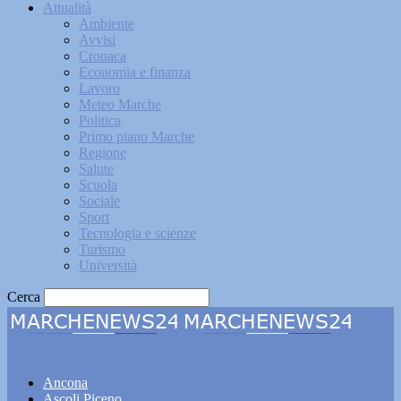
Attualità
Ambiente
Avvisi
Cronaca
Economia e finanza
Lavoro
Meteo Marche
Politica
Primo piano Marche
Regione
Salute
Scuola
Sociale
Sport
Tecnologia e scienze
Turismo
Università
Cerca
Marchenews24
Ancona
Ascoli Piceno