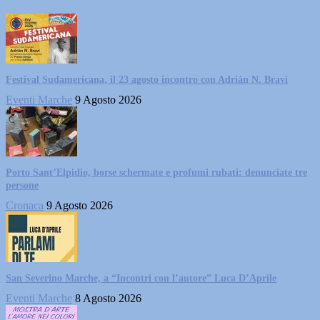
Festival Sudamericana, il 23 agosto incontro con Adrián N. Bravi
Eventi Marche
9 Agosto 2026
Porto Sant’Elpidio, borse schermate e profumi rubati: denunciate tre
persone
Cronaca
9 Agosto 2026
San Severino Marche, a “Incontri con l’autore” Luca D’Aprile
Eventi Marche
8 Agosto 2026