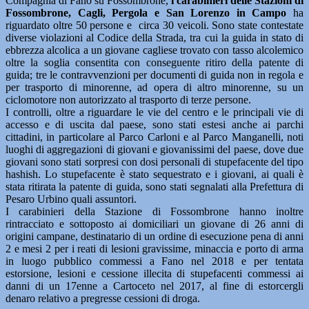
Compagnia di Fano su Fossombrone,
i carabinieri delle Stazioni di
Fossombrone, Cagli, Pergola e San Lorenzo in Campo
ha
riguardato oltre 50 persone e circa 30 veicoli. Sono state contestate
diverse violazioni al Codice della Strada, tra cui la guida in stato di
ebbrezza alcolica a un giovane cagliese trovato con tasso alcolemico
oltre la soglia consentita con conseguente ritiro della patente di
guida; tre le contravvenzioni per documenti di guida non in regola e
per trasporto di minorenne, ad opera di altro minorenne, su un
ciclomotore non autorizzato al trasporto di terze persone.
I controlli, oltre a riguardare le vie del centro e le principali vie di
accesso e di uscita dal paese, sono stati estesi anche ai parchi
cittadini, in particolare al Parco Carloni e al Parco Manganelli, noti
luoghi di aggregazioni di giovani e giovanissimi del paese, dove due
giovani sono stati sorpresi con dosi personali di stupefacente del tipo
hashish. Lo stupefacente è stato sequestrato e i giovani, ai quali è
stata ritirata la patente di guida, sono stati segnalati alla Prefettura di
Pesaro Urbino quali assuntori.
I carabinieri della Stazione di Fossombrone hanno inoltre
rintracciato e sottoposto ai domiciliari un giovane di 26 anni di
origini campane, destinatario di un ordine di esecuzione pena di anni
2 e mesi 2 per i reati di lesioni gravissime, minaccia e porto di arma
in luogo pubblico commessi a Fano nel 2018 e per tentata
estorsione, lesioni e cessione illecita di stupefacenti commessi ai
danni di un 17enne a Cartoceto nel 2017, al fine di estorcergli
denaro relativo a pregresse cessioni di droga.