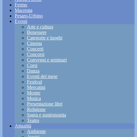
Fermo
Macerata
Pesaro-Urbino
Eventi
Arte e cultura
Benessere
Categorie e luoghi
Cinema
Concerti
Concorsi
Convegni e seminari
Corsi
Danza
Eventi del mese
Festival
Mercatini
Mostre
Musica
Presentazione libri
Religione
Sagra e gastronomia
Teatro
Attualità
Ambiente
Avvisi