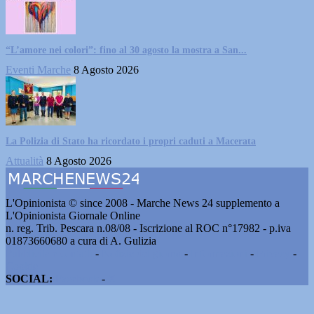
“L’amore nei colori”: fino al 30 agosto la mostra a San...
Eventi Marche
8 Agosto 2026
La Polizia di Stato ha ricordato i propri caduti a Macerata
Attualità
8 Agosto 2026
L'Opinionista © since 2008 - Marche News 24 supplemento a
L'Opinionista Giornale Online
n. reg. Trib. Pescara n.08/08 - Iscrizione al ROC n°17982 - p.iva
01873660680 a cura di A. Gulizia
Pubblicità e contatti
-
Notizie del giorno
-
Informazioni
-
Privacy
-
Cookie
SOCIAL:
Facebook
-
X