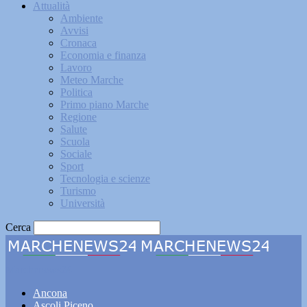
Attualità
Ambiente
Avvisi
Cronaca
Economia e finanza
Lavoro
Meteo Marche
Politica
Primo piano Marche
Regione
Salute
Scuola
Sociale
Sport
Tecnologia e scienze
Turismo
Università
Cerca
Marchenews24
Ancona
Ascoli Piceno