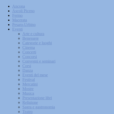
Ancona
Ascoli Piceno
Fermo
Macerata
Pesaro-Urbino
Eventi
Arte e cultura
Benessere
Categorie e luoghi
Cinema
Concerti
Concorsi
Convegni e seminari
Corsi
Danza
Eventi del mese
Festival
Mercatini
Mostre
Musica
Presentazione libri
Religione
Sagra e gastronomia
Teatro