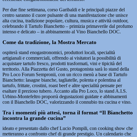
Per due fine settimana, corso Garibaldi e le principali piazze del
centro saranno il cuore pulsante di una manifestazione che unisce
alta cucina, tradizione popolare, cultura, musica e attività outdoor,
celebrando il Tartufo Bianchetto – primizia primaverile dal profumo
intenso e delicato – in abbinamento al Vino Bianchello DOC.
Come da tradizione, la Mostra Mercato
ospiterà stand enogastronomici, produttori locali, specialità
artigianali e commerciali, offrendo ai visitatori la possibilità di
acquistare tartufo fresco, prodotti trasformati, vini e tipicità del
territorio. Alla Piazzetta del Gusto, protagonista sarà lo stand della
Pro Loco Forum Sempronii, con un ricco menù a base di Tartufo
Bianchetto: lasagne bianche, tagliatelle, polenta e polentina al
tartufo, frittate, crostini, roast beef e altre specialità pensate per
esaltare il prezioso tubero. Accanto alla Pro Loco, lo stand A.I.S.
Urbino-Montefeltro proporrà degustazioni guidate e abbinamenti
con il Bianchello DOC, valorizzando il connubio tra cucina e vino.
Tra i momenti più attesi, torna il format “Il Bianchetto
incontra la grande cucina”
ideato e presentato dallo chef Lucio Pompili, con cooking show che
metteranno a confronto chef di grande prestigio. Un calendario che