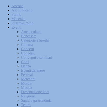
Ancona
Ascoli Piceno
Fermo
Macerata
Pesaro-Urbino
Eventi
Arte e cultura
Benessere
Categorie e luoghi
Cinema
Concerti
Concorsi
Convegni e seminari
Corsi
Danza
Eventi del mese
Festival
Mercatini
Mostre
Musica
Presentazione libri
Religione
Sagra e gastronomia
Teatro