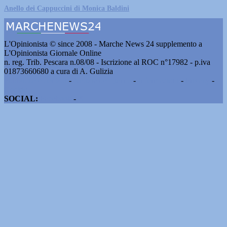
Anello dei Cappuccini di Monica Baldini
L'Opinionista © since 2008 - Marche News 24 supplemento a
L'Opinionista Giornale Online
n. reg. Trib. Pescara n.08/08 - Iscrizione al ROC n°17982 - p.iva
01873660680 a cura di A. Gulizia
Pubblicità e contatti
-
Notizie del giorno
-
Informazioni
-
Privacy
-
Cookie
SOCIAL:
Facebook
-
X