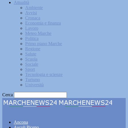
Attualità
Ambiente
Avvisi
Cronaca
Economia e finanza
Lavoro
Meteo Marche
Politica
Primo piano Marche
Regione
Salute
Scuola
Sociale
Sport
Tecnologia e scienze
Turismo
Università
Cerca
Marchenews24
Ancona
Ascoli Piceno