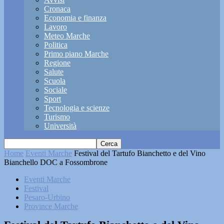
Cronaca
Economia e finanza
Lavoro
Meteo Marche
Politica
Primo piano Marche
Regione
Salute
Scuola
Sociale
Sport
Tecnologia e scienze
Turismo
Università
Home
Eventi Marche
Festival del Tartufo Bianchetto e del Vino
Bianchello DOC a Fossombrone
Eventi Marche
Festival
Pesaro-Urbino
Province Marche