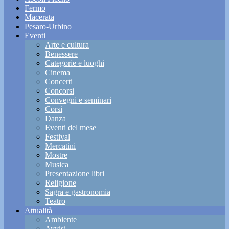
Fermo
Macerata
Pesaro-Urbino
Eventi
Arte e cultura
Benessere
Categorie e luoghi
Cinema
Concerti
Concorsi
Convegni e seminari
Corsi
Danza
Eventi del mese
Festival
Mercatini
Mostre
Musica
Presentazione libri
Religione
Sagra e gastronomia
Teatro
Attualità
Ambiente
Avvisi