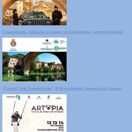
Fossombrone, minaccia un uomo con la motosega: arrestato 45enne
‘Conosci Visit Fossombrone’, il 24 novembre l’incontro in Comune