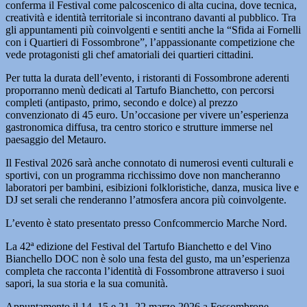
conferma il Festival come palcoscenico di alta cucina, dove tecnica,
creatività e identità territoriale si incontrano davanti al pubblico. Tra
gli appuntamenti più coinvolgenti e sentiti anche la “Sfida ai Fornelli
con i Quartieri di Fossombrone”, l’appassionante competizione che
vede protagonisti gli chef amatoriali dei quartieri cittadini.
Per tutta la durata dell’evento, i ristoranti di Fossombrone aderenti
proporranno menù dedicati al Tartufo Bianchetto, con percorsi
completi (antipasto, primo, secondo e dolce) al prezzo
convenzionato di 45 euro. Un’occasione per vivere un’esperienza
gastronomica diffusa, tra centro storico e strutture immerse nel
paesaggio del Metauro.
Il Festival 2026 sarà anche connotato di numerosi eventi culturali e
sportivi, con un programma ricchissimo dove non mancheranno
laboratori per bambini, esibizioni folkloristiche, danza, musica live e
DJ set serali che renderanno l’atmosfera ancora più coinvolgente.
L’evento è stato presentato presso Confcommercio Marche Nord.
La 42ª edizione del Festival del Tartufo Bianchetto e del Vino
Bianchello DOC non è solo una festa del gusto, ma un’esperienza
completa che racconta l’identità di Fossombrone attraverso i suoi
sapori, la sua storia e la sua comunità.
Appuntamento il 14–15 e 21–22 marzo 2026 a Fossombrone.